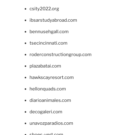
csity2022.org
ibsarstudyabroad.com
bennusehgall.com
tsecincinnati.com
roderconstructiongroup.com
plazabatai.com
hawkscayresort.com
hellonquads.com
diarioanimales.com
decogaleri.com
unavozparadios.com
shoes-vert.com