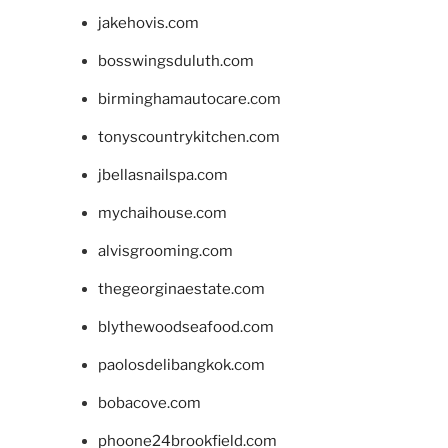
jakehovis.com
bosswingsduluth.com
birminghamautocare.com
tonyscountrykitchen.com
jbellasnailspa.com
mychaihouse.com
alvisgrooming.com
thegeorginaestate.com
blythewoodseafood.com
paolosdelibangkok.com
bobacove.com
phoone24brookfield.com