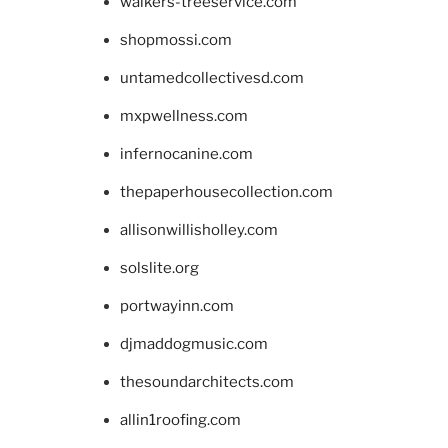
walkers-treeservice.com
shopmossi.com
untamedcollectivesd.com
mxpwellness.com
infernocanine.com
thepaperhousecollection.com
allisonwillisholley.com
solslite.org
portwayinn.com
djmaddogmusic.com
thesoundarchitects.com
allin1roofing.com