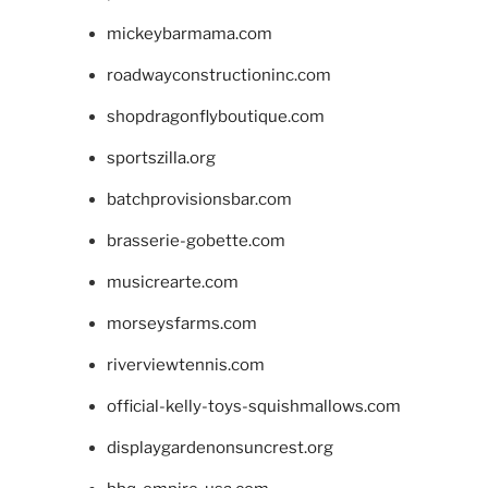
mickeybarmama.com
roadwayconstructioninc.com
shopdragonflyboutique.com
sportszilla.org
batchprovisionsbar.com
brasserie-gobette.com
musicrearte.com
morseysfarms.com
riverviewtennis.com
official-kelly-toys-squishmallows.com
displaygardenonsuncrest.org