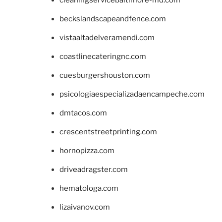
beckslandscapeandfence.com
vistaaltadelveramendi.com
coastlinecateringnc.com
cuesburgershouston.com
psicologiaespecializadaencampeche.com
dmtacos.com
crescentstreetprinting.com
hornopizza.com
driveadragster.com
hematologa.com
lizaivanov.com