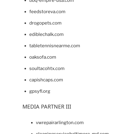
bbq-empire-usa.com
feedstoreva.com
drogopets.com
ediblechalk.com
tabletennisnearme.com
oaksofa.com
soultacohtx.com
capishcaps.com
gpsyfl.org
MEDIA PARTNER III
vwrepairarlington.com
cleaningservicebaltimore-md.com