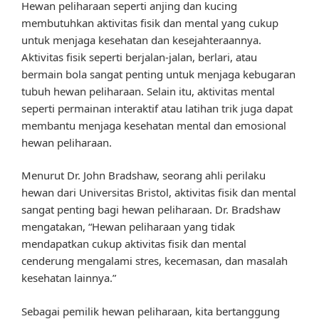
Hewan peliharaan seperti anjing dan kucing
membutuhkan aktivitas fisik dan mental yang cukup
untuk menjaga kesehatan dan kesejahteraannya.
Aktivitas fisik seperti berjalan-jalan, berlari, atau
bermain bola sangat penting untuk menjaga kebugaran
tubuh hewan peliharaan. Selain itu, aktivitas mental
seperti permainan interaktif atau latihan trik juga dapat
membantu menjaga kesehatan mental dan emosional
hewan peliharaan.
Menurut Dr. John Bradshaw, seorang ahli perilaku
hewan dari Universitas Bristol, aktivitas fisik dan mental
sangat penting bagi hewan peliharaan. Dr. Bradshaw
mengatakan, “Hewan peliharaan yang tidak
mendapatkan cukup aktivitas fisik dan mental
cenderung mengalami stres, kecemasan, dan masalah
kesehatan lainnya.”
Sebagai pemilik hewan peliharaan, kita bertanggung