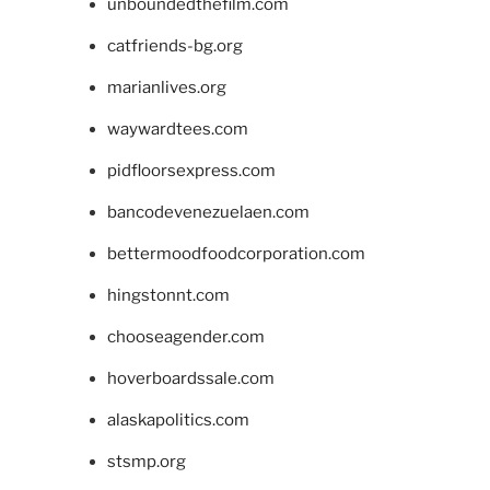
unboundedthefilm.com
catfriends-bg.org
marianlives.org
waywardtees.com
pidfloorsexpress.com
bancodevenezuelaen.com
bettermoodfoodcorporation.com
hingstonnt.com
chooseagender.com
hoverboardssale.com
alaskapolitics.com
stsmp.org