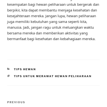
kesempatan bagi hewan peliharaan untuk bergerak dan
berpikir, kita dapat membantu menjaga kesehatan dan
kesejahteraan mereka. Jangan lupa, hewan peliharaan
juga memiliki kebutuhan yang sama seperti kita,
manusia. Jadi, jangan ragu untuk meluangkan waktu
bersama mereka dan memberikan aktivitas yang
bermanfaat bagi kesehatan dan kebahagiaan mereka.
CATEGORIES
TIPS HEWAN
TAGS
TIPS UNTUK MERAWAT HEWAN PELIHARAAN
Post
Previous
PREVIOUS
navigation