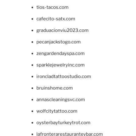
tios-tacos.com
cafecito-satx.com
graduacionviu2023.com
pecanjackstogo.com
zengardendayspa.com
sparklejewelryinc.com
ironcladtattoostudio.com
bruinshome.com
annascleaningsvc.com
wolfcitytattoo.com
oysterbayturkeytrot.com
lafronterarestauranteybar.com