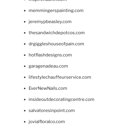
memmingerspainting.com
jeremypbeasley.com
thesandwichdepotcos.com
drgiggleshouseofpain.com
hotflashdesigns.com
garagenadeau.com
lifestylechauffeurservice.com
EverNewNails.com
insideoutdecoratingcentre.com
salvatoresinpoint.com
jovialfloralco.com