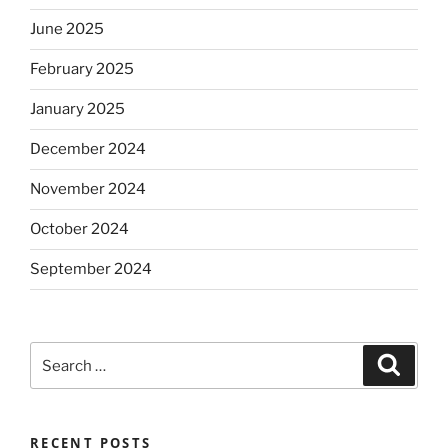
June 2025
February 2025
January 2025
December 2024
November 2024
October 2024
September 2024
Search
Search
for:
RECENT POSTS