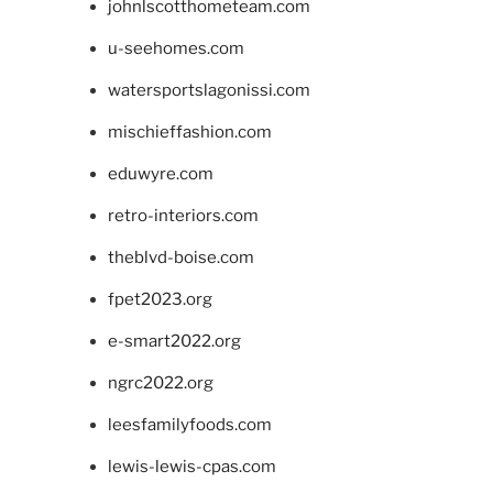
johnlscotthometeam.com
u-seehomes.com
watersportslagonissi.com
mischieffashion.com
eduwyre.com
retro-interiors.com
theblvd-boise.com
fpet2023.org
e-smart2022.org
ngrc2022.org
leesfamilyfoods.com
lewis-lewis-cpas.com