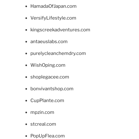
HamadaOfJapan.com
VersifyLifestyle.com
kingscreekadventures.com
antaeuslabs.com
purelycleanchemdry.com
WishOping.com
shoplegacee.com
bonvivantshop.com
CupPlante.com
mpzin.com
stcreal.com
PopUpFlea.com