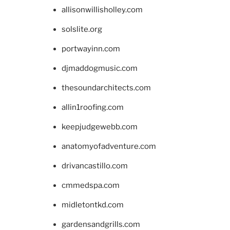
allisonwillisholley.com
solslite.org
portwayinn.com
djmaddogmusic.com
thesoundarchitects.com
allin1roofing.com
keepjudgewebb.com
anatomyofadventure.com
drivancastillo.com
cmmedspa.com
midletontkd.com
gardensandgrills.com