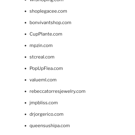
shoplegacee.com
bonvivantshop.com
CupPlante.com
mpzin.com
stcreal.com
PopUpFlea.com
valueml.com
rebeccatorresjewelry.com
jmpbliss.com
drjorgerico.com
queensushipa.com