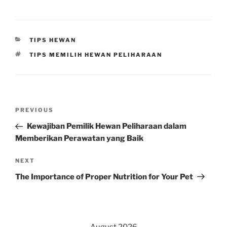
CATEGORIES
TIPS HEWAN
TAGS
TIPS MEMILIH HEWAN PELIHARAAN
Post
Previous
PREVIOUS
navigation
Post
Kewajiban Pemilik Hewan Peliharaan dalam
Memberikan Perawatan yang Baik
Next
NEXT
Post
The Importance of Proper Nutrition for Your Pet
August 2026