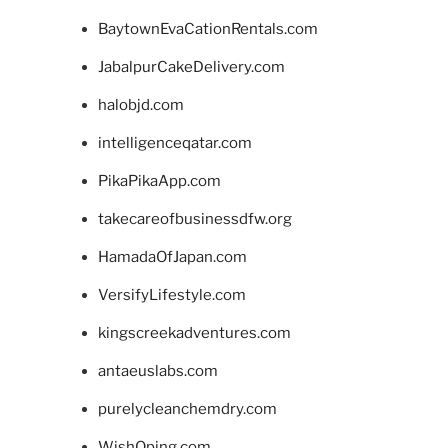
BaytownEvaCationRentals.com
JabalpurCakeDelivery.com
halobjd.com
intelligenceqatar.com
PikaPikaApp.com
takecareofbusinessdfw.org
HamadaOfJapan.com
VersifyLifestyle.com
kingscreekadventures.com
antaeuslabs.com
purelycleanchemdry.com
WishOping.com