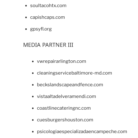
soultacohtx.com
capishcaps.com
gpsyfl.org
MEDIA PARTNER III
vwrepairarlington.com
cleaningservicebaltimore-md.com
beckslandscapeandfence.com
vistaaltadelveramendi.com
coastlinecateringnc.com
cuesburgershouston.com
psicologiaespecializadaencampeche.com