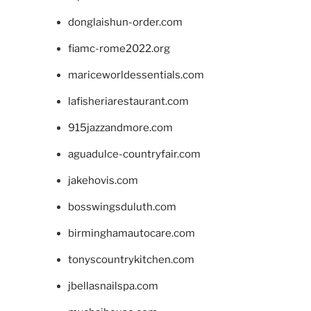
donglaishun-order.com
fiamc-rome2022.org
mariceworldessentials.com
lafisheriarestaurant.com
915jazzandmore.com
aguadulce-countryfair.com
jakehovis.com
bosswingsduluth.com
birminghamautocare.com
tonyscountrykitchen.com
jbellasnailspa.com