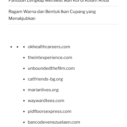
Panduan Lengkap Merawat Ikan Koi di Kolam Anda
Ragam Warna dan Bentuk Ikan Cupang yang
Menakjubkan
okhealthcareers.com
theintexperience.com
unboundedthefilm.com
catfriends-bg.org
marianlives.org
waywardtees.com
pidfloorsexpress.com
bancodevenezuelaen.com