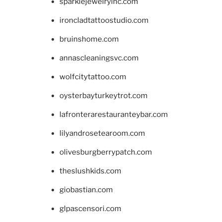
sparklejewelryinc.com
ironcladtattoostudio.com
bruinshome.com
annascleaningsvc.com
wolfcitytattoo.com
oysterbayturkeytrot.com
lafronterarestauranteybar.com
lilyandrosetearoom.com
olivesburgberrypatch.com
theslushkids.com
giobastian.com
glpascensori.com