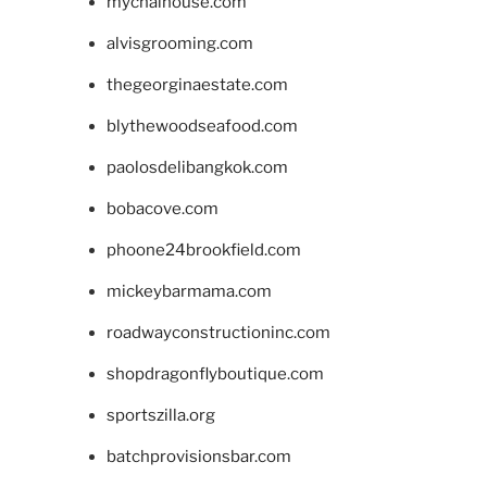
mychaihouse.com
alvisgrooming.com
thegeorginaestate.com
blythewoodseafood.com
paolosdelibangkok.com
bobacove.com
phoone24brookfield.com
mickeybarmama.com
roadwayconstructioninc.com
shopdragonflyboutique.com
sportszilla.org
batchprovisionsbar.com