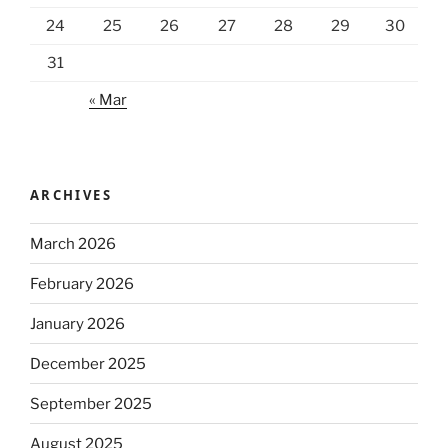
24
25
26
27
28
29
30
31
« Mar
ARCHIVES
March 2026
February 2026
January 2026
December 2025
September 2025
August 2025