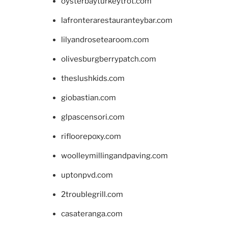
oysterbayturkeytrot.com
lafronterarestauranteybar.com
lilyandrosetearoom.com
olivesburgberrypatch.com
theslushkids.com
giobastian.com
glpascensori.com
rifloorepoxy.com
woolleymillingandpaving.com
uptonpvd.com
2troublegrill.com
casateranga.com