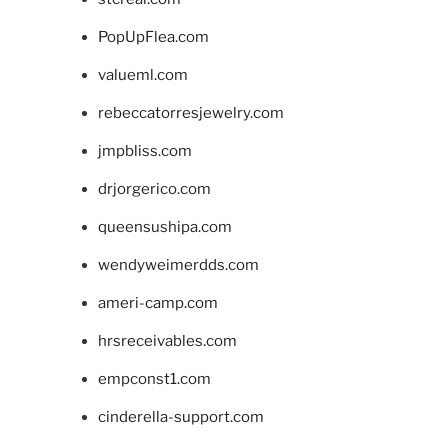
PopUpFlea.com
valueml.com
rebeccatorresjewelry.com
jmpbliss.com
drjorgerico.com
queensushipa.com
wendyweimerdds.com
ameri-camp.com
hrsreceivables.com
empconst1.com
cinderella-support.com