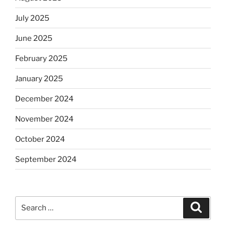
July 2025
June 2025
February 2025
January 2025
December 2024
November 2024
October 2024
September 2024
Search
Search
for: