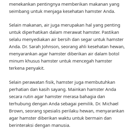
menekankan pentingnya memberikan makanan yang
seimbang untuk menjaga kesehatan hamster Anda.
Selain makanan, air juga merupakan hal yang penting
untuk diperhatikan dalam merawat hamster. Pastikan
selalu menyediakan air bersih dan segar untuk hamster
Anda. Dr. Sarah Johnson, seorang ahli kesehatan hewan,
menyarankan agar hamster diberikan air dalam botol
minum khusus hamster untuk mencegah hamster
terkena penyakit.
Selain perawatan fisik, hamster juga membutuhkan
perhatian dan kasih sayang. Mainkan hamster Anda
secara rutin agar hamster merasa bahagia dan
terhubung dengan Anda sebagai pemilik. Dr. Michael
Brown, seorang spesialis perilaku hewan, menyarankan
agar hamster diberikan waktu untuk bermain dan
berinteraksi dengan manusia.