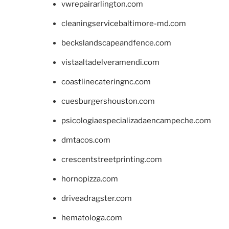
vwrepairarlington.com
cleaningservicebaltimore-md.com
beckslandscapeandfence.com
vistaaltadelveramendi.com
coastlinecateringnc.com
cuesburgershouston.com
psicologiaespecializadaencampeche.com
dmtacos.com
crescentstreetprinting.com
hornopizza.com
driveadragster.com
hematologa.com