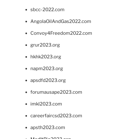
sbcc-2022.com
AngolaOilAndGas2022.com
Convoy4Freedom2022.com
grur2023.org
hkhk2023.org
napm2023.org
apsdfd2023.org
forumausape2023.com
imkl2023.com
careerfaircsd2023.com
apsth2023.com