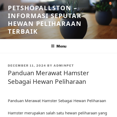
Skip
PETSHOPALLSTON –
to
INFORMASI SEPUTAR
content
HEWAN PELIHARAAN
TERBAIK
Menu
POSTED
DECEMBER 11, 2024
BY
ADMINPET
ON
Panduan Merawat Hamster
Sebagai Hewan Peliharaan
Panduan Merawat Hamster Sebagai Hewan Peliharaan
Hamster merupakan salah satu hewan peliharaan yang