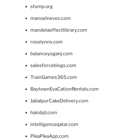
stsmp.org
manoelneves.com
mandelaeffectlibrary.com
roselynns.com
balanceyoganj.com
salesforceblogs.com
TrainGames365.com
BaytownEvaCationRentals.com
JabalpurCakeDelivery.com
halobjd.com
intelligenceqatar.com
PikaPikaApp.com