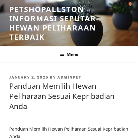
Skip
PETSHOPALLSTON –
to
INFORMASI SEPUTAR
content
HEWAN PELIHARAAN
TERBAIK
Menu
POSTED
JANUARY 2, 2025
BY
ADMINPET
ON
Panduan Memilih Hewan
Peliharaan Sesuai Kepribadian
Anda
Panduan Memilih Hewan Peliharaan Sesuai Kepribadian
Anda