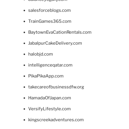
salesforceblogs.com
TrainGames365.com
BaytownEvaCationRentals.com
JabalpurCakeDelivery.com
halobjd.com
intelligenceqatar.com
PikaPikaApp.com
takecareofbusinessdfw.org
HamadaOfJapan.com
VersifyLifestyle.com
kingscreekadventures.com