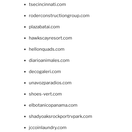
tsecincinnati.com
roderconstructiongroup.com
plazabatai.com
hawkscayresort.com
hellonquads.com
diarioanimales.com
decogaleri.com
unavozparadios.com
shoes-vert.com
elbotanicopanama.com
shadyoaksrockportrvpark.com
jccoinlaundry.com