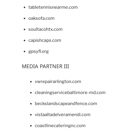
tabletennisnearme.com
oaksofa.com
soultacohtx.com
capishcaps.com
gpsyfl.org
MEDIA PARTNER III
vwrepairarlington.com
cleaningservicebaltimore-md.com
beckslandscapeandfence.com
vistaaltadelveramendi.com
coastlinecateringnc.com