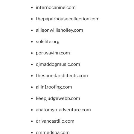
infernocanine.com
thepaperhousecollection.com
allisonwillisholley.com
solslite.org
portwayinn.com
djmaddogmusic.com
thesoundarchitects.com
allin1roofing.com
keepjudgewebb.com
anatomyofadventure.com
drivancastillo.com
cmmedspa.com