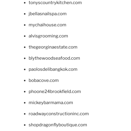
tonyscountrykitchen.com
jbellasnailspa.com
mychaihouse.com
alvisgrooming.com
thegeorginaestate.com
blythewoodseafood.com
paolosdelibangkok.com
bobacove.com
phoone24brookfield.com
mickeybarmama.com
roadwayconstructioninc.com
shopdragonflyboutique.com