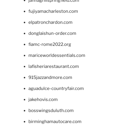
jannagrillspringfield.com
fujiyamacharleston.com
elpatronchardon.com
donglaishun-order.com
fiamc-rome2022.org
mariceworldessentials.com
lafisheriarestaurant.com
915jazzandmore.com
aguadulce-countryfair.com
jakehovis.com
bosswingsduluth.com
birminghamautocare.com