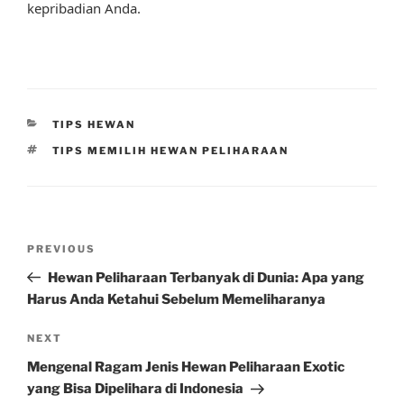
kepribadian Anda.
CATEGORIES
TIPS HEWAN
TAGS
TIPS MEMILIH HEWAN PELIHARAAN
Post
Previous
PREVIOUS
navigation
Post
Hewan Peliharaan Terbanyak di Dunia: Apa yang
Harus Anda Ketahui Sebelum Memeliharanya
Next
NEXT
Post
Mengenal Ragam Jenis Hewan Peliharaan Exotic
yang Bisa Dipelihara di Indonesia