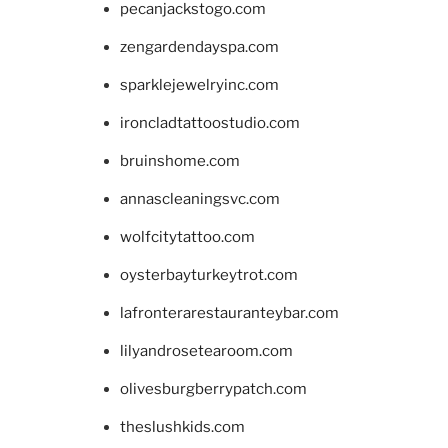
pecanjackstogo.com
zengardendayspa.com
sparklejewelryinc.com
ironcladtattoostudio.com
bruinshome.com
annascleaningsvc.com
wolfcitytattoo.com
oysterbayturkeytrot.com
lafronterarestauranteybar.com
lilyandrosetearoom.com
olivesburgberrypatch.com
theslushkids.com