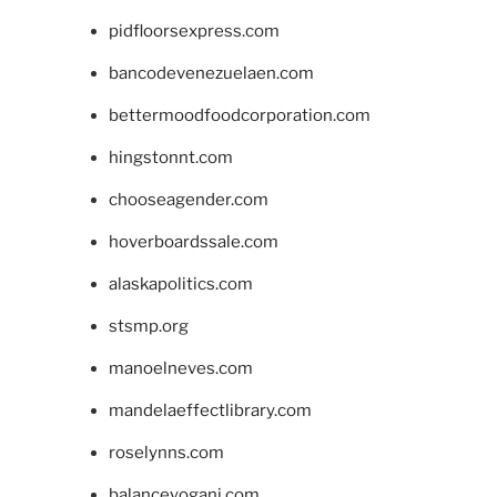
pidfloorsexpress.com
bancodevenezuelaen.com
bettermoodfoodcorporation.com
hingstonnt.com
chooseagender.com
hoverboardssale.com
alaskapolitics.com
stsmp.org
manoelneves.com
mandelaeffectlibrary.com
roselynns.com
balanceyoganj.com