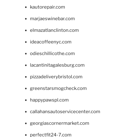
kautorepair.com
marjaeswinebar.com
elmazatlanclinton.com
ideacoffeenyc.com
odieschillicothe.com
lacantinitagalesburg.com
pizzadeliverybristol.com
greenstarsmogcheck.com
happypawspl.com
callahansautoservicecenter.com
georgiascornermarket.com
perfectfit24-7.com