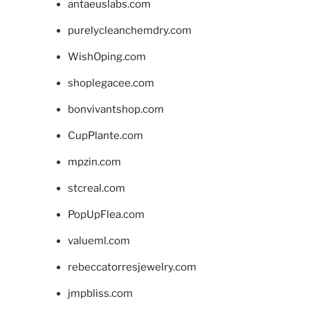
antaeuslabs.com
purelycleanchemdry.com
WishOping.com
shoplegacee.com
bonvivantshop.com
CupPlante.com
mpzin.com
stcreal.com
PopUpFlea.com
valueml.com
rebeccatorresjewelry.com
jmpbliss.com