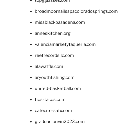
topgglasses.com
broadmoornailsspacoloradosprings.com
missblackpasadena.com
anneskitchen.org
valenciamarketytaqueria.com
reefrecordsllc.com
alawaffle.com
aryouthfishing.com
united-basketball.com
tios-tacos.com
cafecito-satx.com
graduacionviu2023.com