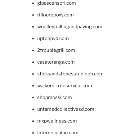
glpascensori.com
rifloorepoxy.com
woolleymillingandpaving.com
uptonpvd.com
2troublegrill.com
casateranga.com
sticksandstonesstudiooh.com
walkers-treeservice.com
shopmossi.com
untamedcollectivesd.com
mxpwellness.com
infernocanine.com