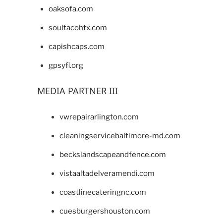
oaksofa.com
soultacohtx.com
capishcaps.com
gpsyfl.org
MEDIA PARTNER III
vwrepairarlington.com
cleaningservicebaltimore-md.com
beckslandscapeandfence.com
vistaaltadelveramendi.com
coastlinecateringnc.com
cuesburgershouston.com