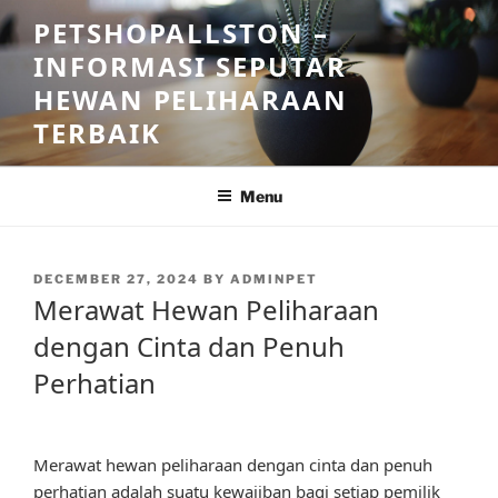
Skip
PETSHOPALLSTON –
to
INFORMASI SEPUTAR
content
HEWAN PELIHARAAN
TERBAIK
Menu
POSTED
DECEMBER 27, 2024
BY
ADMINPET
ON
Merawat Hewan Peliharaan
dengan Cinta dan Penuh
Perhatian
Merawat hewan peliharaan dengan cinta dan penuh
perhatian adalah suatu kewajiban bagi setiap pemilik