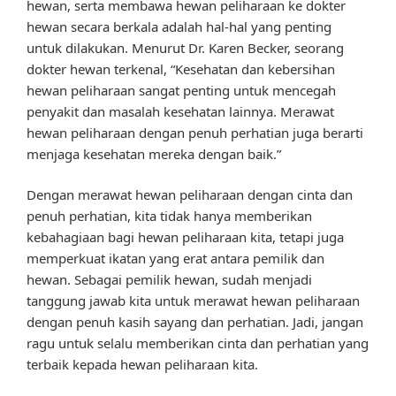
hewan, serta membawa hewan peliharaan ke dokter
hewan secara berkala adalah hal-hal yang penting
untuk dilakukan. Menurut Dr. Karen Becker, seorang
dokter hewan terkenal, “Kesehatan dan kebersihan
hewan peliharaan sangat penting untuk mencegah
penyakit dan masalah kesehatan lainnya. Merawat
hewan peliharaan dengan penuh perhatian juga berarti
menjaga kesehatan mereka dengan baik.”
Dengan merawat hewan peliharaan dengan cinta dan
penuh perhatian, kita tidak hanya memberikan
kebahagiaan bagi hewan peliharaan kita, tetapi juga
memperkuat ikatan yang erat antara pemilik dan
hewan. Sebagai pemilik hewan, sudah menjadi
tanggung jawab kita untuk merawat hewan peliharaan
dengan penuh kasih sayang dan perhatian. Jadi, jangan
ragu untuk selalu memberikan cinta dan perhatian yang
terbaik kepada hewan peliharaan kita.