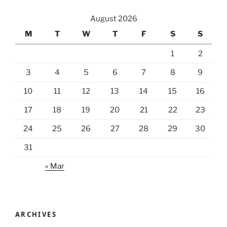
August 2026
M
T
W
T
F
S
S
1
2
3
4
5
6
7
8
9
10
11
12
13
14
15
16
17
18
19
20
21
22
23
24
25
26
27
28
29
30
31
« Mar
ARCHIVES