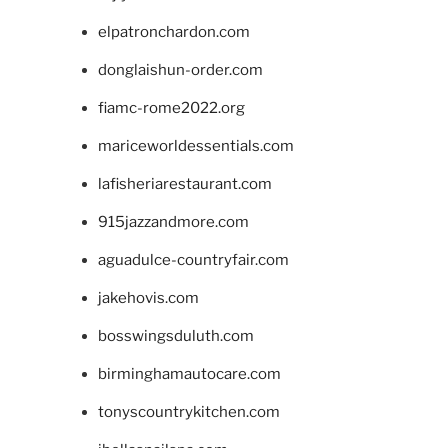
elpatronchardon.com
donglaishun-order.com
fiamc-rome2022.org
mariceworldessentials.com
lafisheriarestaurant.com
915jazzandmore.com
aguadulce-countryfair.com
jakehovis.com
bosswingsduluth.com
birminghamautocare.com
tonyscountrykitchen.com