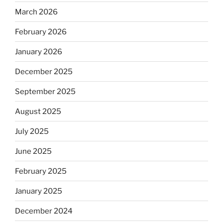
March 2026
February 2026
January 2026
December 2025
September 2025
August 2025
July 2025
June 2025
February 2025
January 2025
December 2024