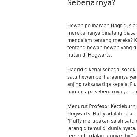
Sebenarnya?
Hewan peliharaan Hagrid, si
mereka hanya binatang biasa 
mendalam tentang mereka? Ki
tentang hewan-hewan yang dip
hutan di Hogwarts.
Hagrid dikenal sebagai sosok
satu hewan peliharaannya yang
anjing raksasa tiga kepala. F
namun apa sebenarnya yang 
Menurut Profesor Kettleburn
Hogwarts, Fluffy adalah salah 
“Fluffy merupakan salah satu
jarang ditemui di dunia nya
tersendiri dalam dunia sihir,” 