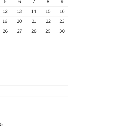
5
6
7
8
9
12
13
14
15
16
19
20
21
22
23
26
27
28
29
30
25