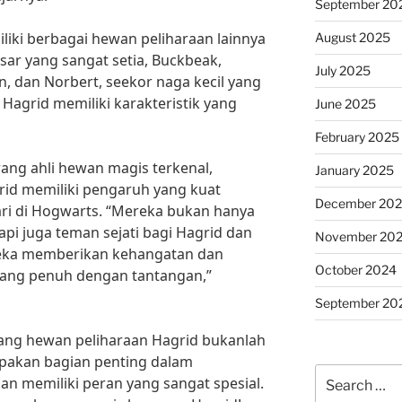
September 20
iliki berbagai hewan peliharaan lainnya
August 2025
esar yang sangat setia, Buckbeak,
July 2025
n, dan Norbert, seekor naga kecil yang
 Hagrid memiliki karakteristik yang
June 2025
February 2025
ang ahli hewan magis terkenal,
January 2025
id memiliki pengaruh yang kuat
December 20
ri di Hogwarts. “Mereka bukan hanya
api juga teman sejati bagi Hagrid dan
November 20
reka memberikan kehangatan dan
October 2024
yang penuh dengan tantangan,”
September 20
ntang hewan peliharaan Hagrid bukanlah
upakan bagian penting dalam
Search
an memiliki peran yang sangat spesial.
for: