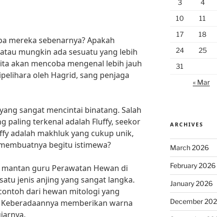
3
4
10
11
17
18
apa mereka sebenarnya? Apakah
24
25
atau mungkin ada sesuatu yang lebih
ta akan mencoba mengenal lebih jauh
31
elihara oleh Hagrid, sang penjaga
« Mar
 yang sangat mencintai binatang. Salah
 paling terkenal adalah Fluffy, seekor
ARCHIVES
luffy adalah makhluk yang cukup unik,
membuatnya begitu istimewa?
March 2026
February 2026
, mantan guru Perawatan Hewan di
satu jenis anjing yang sangat langka.
January 2026
 contoh dari hewan mitologi yang
December 20
ta. Keberadaannya memberikan warna
ujarnya.