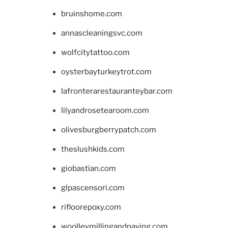
bruinshome.com
annascleaningsvc.com
wolfcitytattoo.com
oysterbayturkeytrot.com
lafronterarestauranteybar.com
lilyandrosetearoom.com
olivesburgberrypatch.com
theslushkids.com
giobastian.com
glpascensori.com
rifloorepoxy.com
woolleymillingandpaving.com