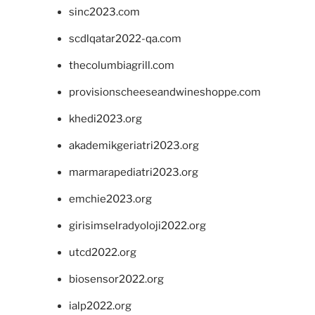
sinc2023.com
scdlqatar2022-qa.com
thecolumbiagrill.com
provisionscheeseandwineshoppe.com
khedi2023.org
akademikgeriatri2023.org
marmarapediatri2023.org
emchie2023.org
girisimselradyoloji2022.org
utcd2022.org
biosensor2022.org
ialp2022.org