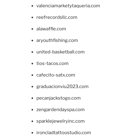
valenciamarketytaqueria.com
reefrecordsllc.com
alawaffle.com
aryouthfishing.com
united-basketball.com
tios-tacos.com
cafecito-satx.com
graduacionviu2023.com
pecanjackstogo.com
zengardendayspa.com
sparklejewelryinc.com
ironcladtattoostudio.com