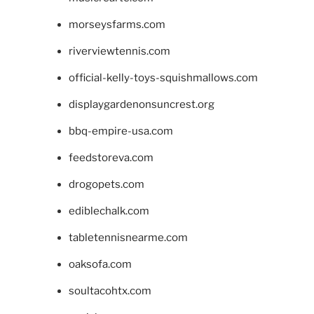
morseysfarms.com
riverviewtennis.com
official-kelly-toys-squishmallows.com
displaygardenonsuncrest.org
bbq-empire-usa.com
feedstoreva.com
drogopets.com
ediblechalk.com
tabletennisnearme.com
oaksofa.com
soultacohtx.com