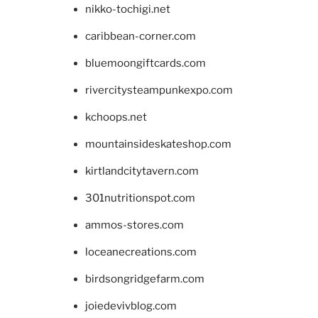
nikko-tochigi.net
caribbean-corner.com
bluemoongiftcards.com
rivercitysteampunkexpo.com
kchoops.net
mountainsideskateshop.com
kirtlandcitytavern.com
301nutritionspot.com
ammos-stores.com
loceanecreations.com
birdsongridgefarm.com
joiedevivblog.com