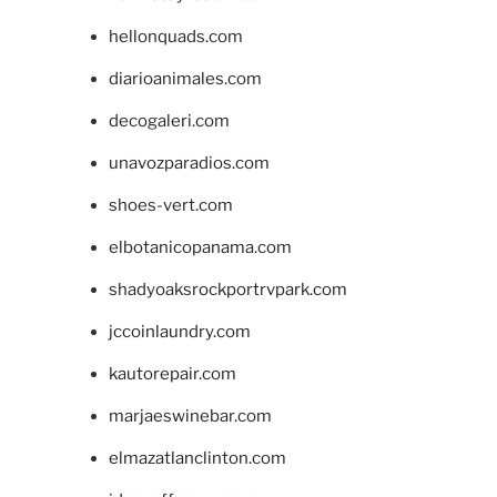
hellonquads.com
diarioanimales.com
decogaleri.com
unavozparadios.com
shoes-vert.com
elbotanicopanama.com
shadyoaksrockportrvpark.com
jccoinlaundry.com
kautorepair.com
marjaeswinebar.com
elmazatlanclinton.com