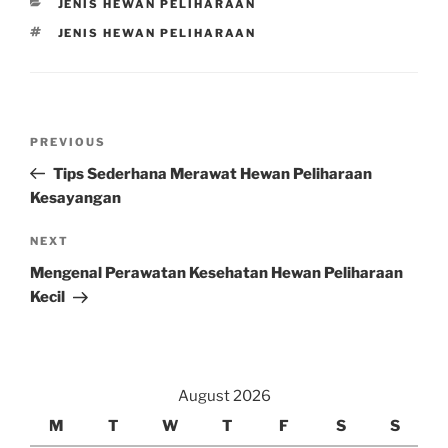
CATEGORIES
JENIS HEWAN PELIHARAAN
TAGS
JENIS HEWAN PELIHARAAN
Post
Previous
PREVIOUS
navigation
Post
Tips Sederhana Merawat Hewan Peliharaan
Kesayangan
Next
NEXT
Post
Mengenal Perawatan Kesehatan Hewan Peliharaan
Kecil
August 2026
M
T
W
T
F
S
S