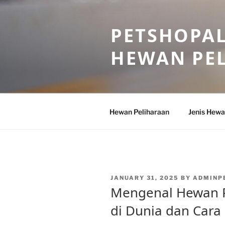
Skip
to
PETSHOPAL
content
HEWAN PE
Hewan Peliharaan
Jenis Hewa
POSTED
JANUARY 31, 2025
BY
ADMINP
ON
Mengenal Hewan P
di Dunia dan Car