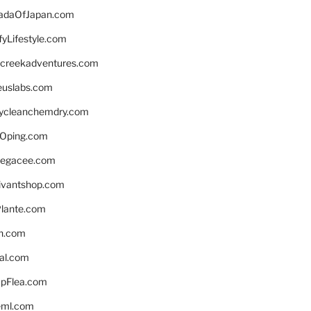
daOfJapan.com
fyLifestyle.com
screekadventures.com
euslabs.com
lycleanchemdry.com
Oping.com
legacee.com
ivantshop.com
lante.com
n.com
eal.com
pFlea.com
eml.com