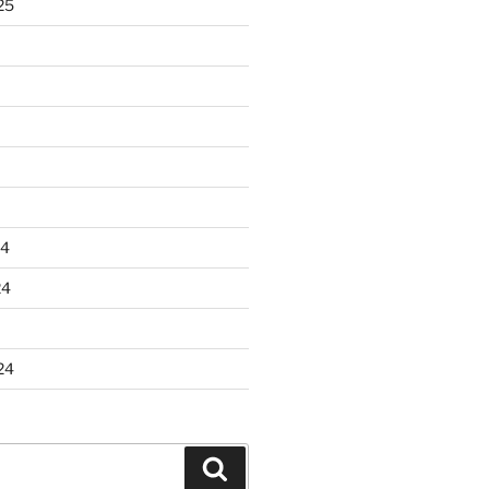
25
24
24
24
Search