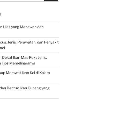
S
an Hias yang Menawan dari
s: Jenis, Perawatan, dan Penyakit
adi
 Dekat Ikan Mas Koki: Jenis,
n Tips Memeliharanya
ap Merawat Ikan Koi di Kolam
an Bentuk Ikan Cupang yang