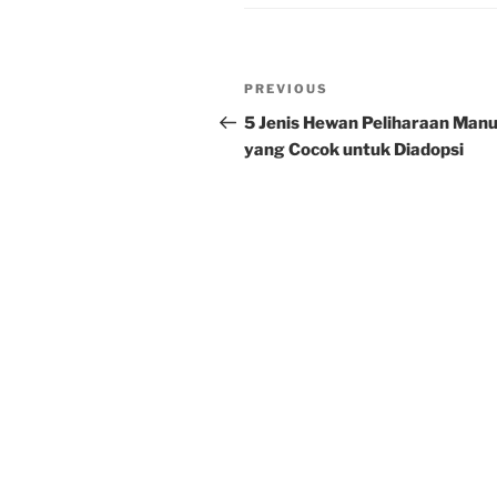
Post
Previous
PREVIOUS
navigation
Post
5 Jenis Hewan Peliharaan Manu
yang Cocok untuk Diadopsi