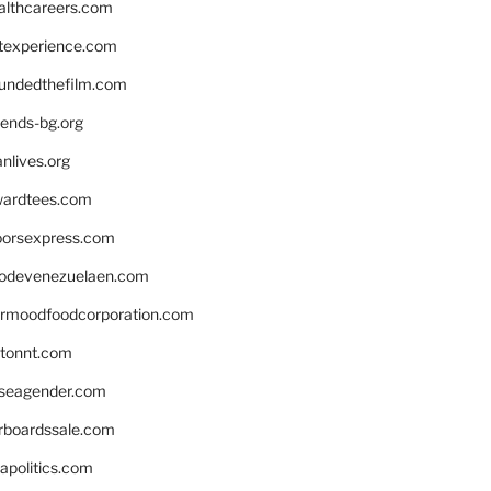
althcareers.com
ntexperience.com
undedthefilm.com
iends-bg.org
nlives.org
ardtees.com
loorsexpress.com
odevenezuelaen.com
ermoodfoodcorporation.com
stonnt.com
seagender.com
rboardssale.com
apolitics.com