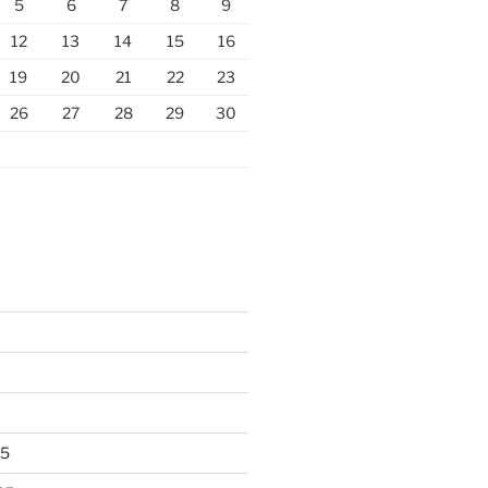
5
6
7
8
9
12
13
14
15
16
19
20
21
22
23
26
27
28
29
30
25