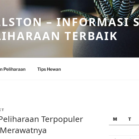
LSTON – INFORMASI 
LIHARAAN TERBAIK
n Peliharaan
Tips Hewan
ET
eliharaan Terpopuler
M
T
a Merawatnya