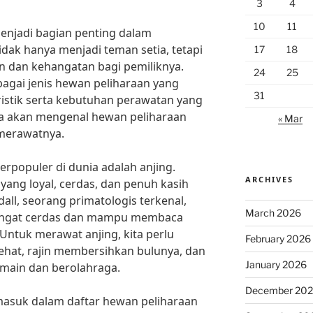
3
4
10
11
njadi bagian penting dalam
dak hanya menjadi teman setia, tetapi
17
18
 dan kehangatan bagi pemiliknya.
24
25
bagai jenis hewan peliharaan yang
31
ristik serta kebutuhan perawatan yang
ita akan mengenal hewan peliharaan
« Mar
 merawatnya.
erpopuler di dunia adalah anjing.
ARCHIVES
yang loyal, cerdas, dan penuh kasih
all, seorang primatologis terkenal,
March 2026
sangat cerdas dan mampu membaca
Untuk merawat anjing, kita perlu
February 2026
at, rajin membersihkan bulunya, dan
January 2026
main dan berolahraga.
December 20
rmasuk dalam daftar hewan peliharaan