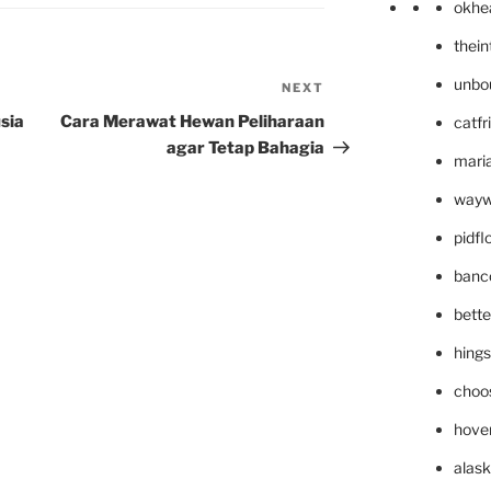
okhe
thei
unbo
NEXT
Next
Post
sia
Cara Merawat Hewan Peliharaan
catfr
agar Tetap Bahagia
maria
wayw
pidf
banc
bett
hing
choo
hove
alask