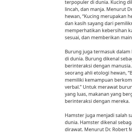
terpopuler di dunia. Kucing 
lincah, dan manja. Menurut Dr
hewan, “Kucing merupakan 
dan kasih sayang dari pemilik
memperhatikan kebersihan 
sesuai, dan memberikan mai
Burung juga termasuk dalam 
di dunia. Burung dikenal seb
berinteraksi dengan manusia.
seorang ahli etologi hewan,
memiliki kemampuan berkomu
verbal.” Untuk merawat buru
yang luas, makanan yang berg
berinteraksi dengan mereka.
Hamster juga menjadi salah s
dunia. Hamster dikenal seba
dirawat. Menurut Dr. Robert 