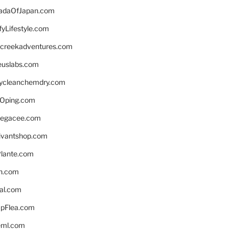
daOfJapan.com
fyLifestyle.com
screekadventures.com
euslabs.com
lycleanchemdry.com
Oping.com
legacee.com
ivantshop.com
lante.com
n.com
eal.com
pFlea.com
eml.com