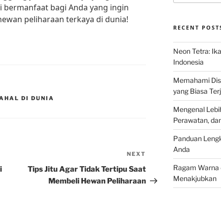
ni bermanfaat bagi Anda yang ingin
hewan peliharaan terkaya di dunia!
RECENT POST
Neon Tetra: Ik
Indonesia
Memahami Discu
yang Biasa Terj
AHAL DI DUNIA
Mengenal Lebih
Perawatan, da
Panduan Lengk
Anda
NEXT
Next
Post
Ragam Warna d
i
Tips Jitu Agar Tidak Tertipu Saat
Menakjubkan
Membeli Hewan Peliharaan