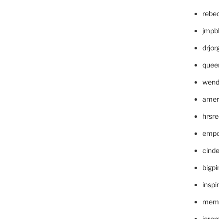
rebe
jmpb
drjor
quee
wend
amer
hrsr
empc
cinde
bigp
inspi
memm
jere