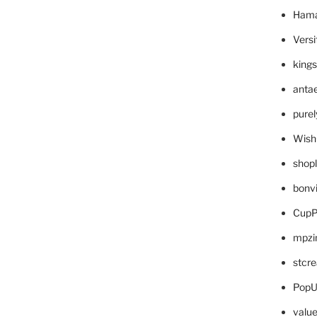
Hama
Versi
king
anta
pure
Wish
shop
bonv
CupP
mpzi
stcr
PopU
valu