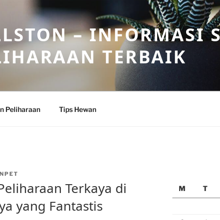
LSTON – INFORMASI 
LIHARAAN TERBAIK
n Peliharaan
Tips Hewan
NPET
eliharaan Terkaya di
M
T
a yang Fantastis