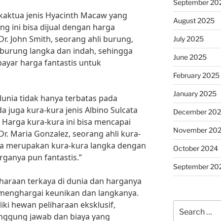
September 20
akaktua jenis Hyacinth Macaw yang
August 2025
ng ini bisa dijual dengan harga
Dr. John Smith, seorang ahli burung,
July 2025
urung langka dan indah, sehingga
June 2025
ayar harga fantastis untuk
February 2025
January 2025
dunia tidak hanya terbatas pada
a juga kura-kura jenis Albino Sulcata
December 20
. Harga kura-kura ini bisa mencapai
November 20
Dr. Maria Gonzalez, seorang ahli kura-
ata merupakan kura-kura langka dengan
October 2024
rganya pun fantastis.”
September 20
araan terkaya di dunia dan harganya
ih menghargai keunikan dan langkanya.
iki hewan peliharaan eksklusif,
Search
anggung jawab dan biaya yang
for: