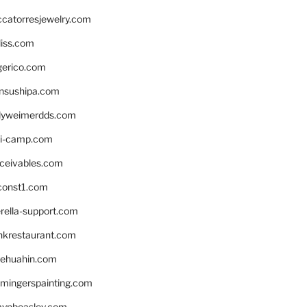
ccatorresjewelry.com
liss.com
gerico.com
nsushipa.com
yweimerdds.com
i-camp.com
eceivables.com
onst1.com
rella-support.com
inkrestaurant.com
rehuahin.com
ingerspainting.com
mypbeasley.com