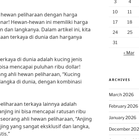
3
4
10
11
 hewan peliharaan dengan harga
benar! Hewan-hewan ini memiliki harga
17
18
 dan langkanya. Dalam artikel ini, kita
24
25
aan terkaya di dunia dan harganya
31
« Mar
erkaya di dunia adalah kucing jenis
isa mencapai puluhan ribu dollar!
ng ahli hewan peliharaan, “Kucing
ARCHIVES
langka di dunia, dengan kombinasi
March 2026
eliharaan terkaya lainnya adalah
February 2026
anjing ini bisa mencapai ratusan ribu
January 2026
 seorang ahli hewan peliharaan, “Anjing
ing yang sangat eksklusif dan langka,
December 20
tis.”