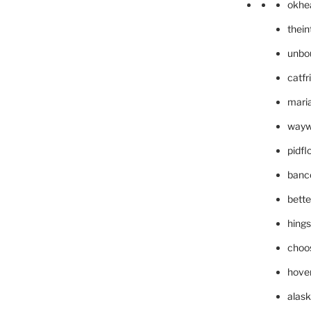
okhe
thei
unbo
catfr
maria
wayw
pidf
banc
bett
hing
choo
hove
alask