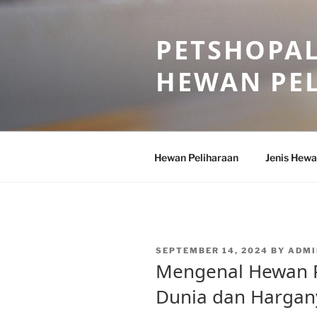
Skip
to
PETSHOPAL
content
HEWAN PE
Hewan Peliharaan
Jenis Hewa
POSTED
SEPTEMBER 14, 2024
BY
ADMI
ON
Mengenal Hewan P
Dunia dan Hargany