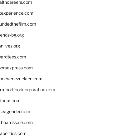
althcareers.com
ntexperience.com
undedthefilm.com
iends-bg.org
nlives.org
ardtees.com
loorsexpress.com
odevenezuelaen.com
ermoodfoodcorporation.com
stonnt.com
seagender.com
rboardssale.com
apolitics.com