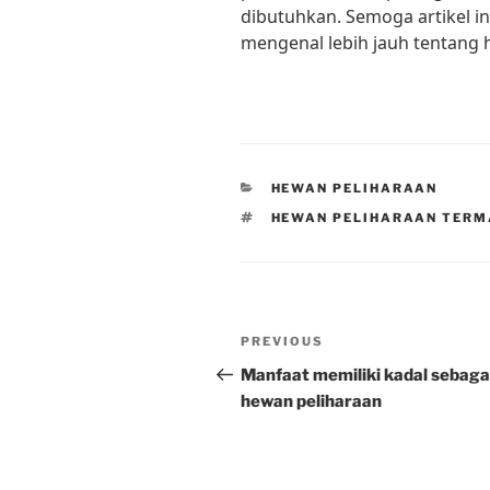
dibutuhkan. Semoga artikel i
mengenal lebih jauh tentang 
CATEGORIES
HEWAN PELIHARAAN
TAGS
HEWAN PELIHARAAN TERM
Post
Previous
PREVIOUS
navigation
Post
Manfaat memiliki kadal sebaga
hewan peliharaan