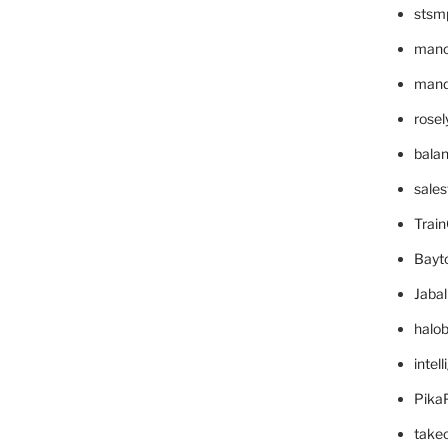
stsm
mano
mande
rose
bala
sale
Trai
Bayt
Jaba
halo
intel
Pika
take