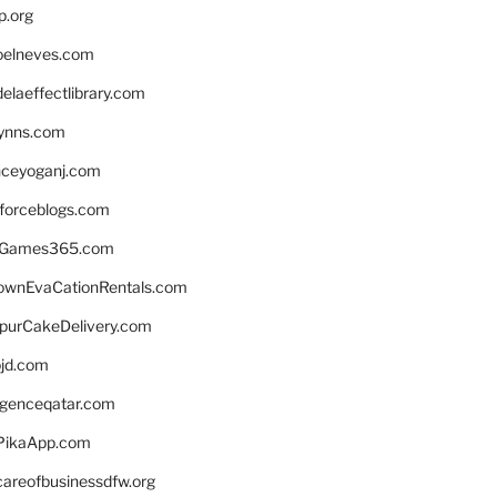
p.org
elneves.com
laeffectlibrary.com
lynns.com
nceyoganj.com
sforceblogs.com
nGames365.com
ownEvaCationRentals.com
lpurCakeDelivery.com
bjd.com
ligenceqatar.com
PikaApp.com
careofbusinessdfw.org