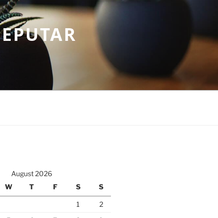
SEPUTAR
August 2026
W
T
F
S
S
1
2