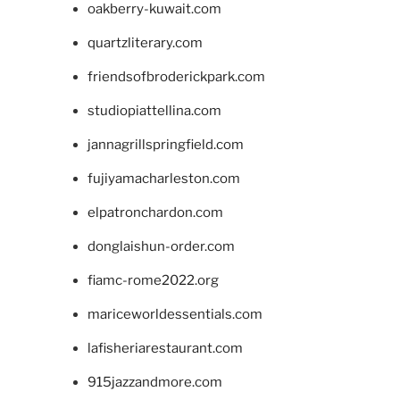
oakberry-kuwait.com
quartzliterary.com
friendsofbroderickpark.com
studiopiattellina.com
jannagrillspringfield.com
fujiyamacharleston.com
elpatronchardon.com
donglaishun-order.com
fiamc-rome2022.org
mariceworldessentials.com
lafisheriarestaurant.com
915jazzandmore.com