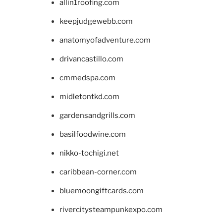
allin1roofing.com
keepjudgewebb.com
anatomyofadventure.com
drivancastillo.com
cmmedspa.com
midletontkd.com
gardensandgrills.com
basilfoodwine.com
nikko-tochigi.net
caribbean-corner.com
bluemoongiftcards.com
rivercitysteampunkexpo.com