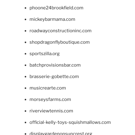
phoone24brookfield.com
mickeybarmama.com
roadwayconstructioninc.com
shopdragonflyboutique.com
sportszilla.org
batchprovisionsbar.com
brasserie-gobette.com
musicrearte.com
morseysfarms.com
riverviewtennis.com
official-kelly-toys-squishmallows.com
displaygardenonsuncrest.org