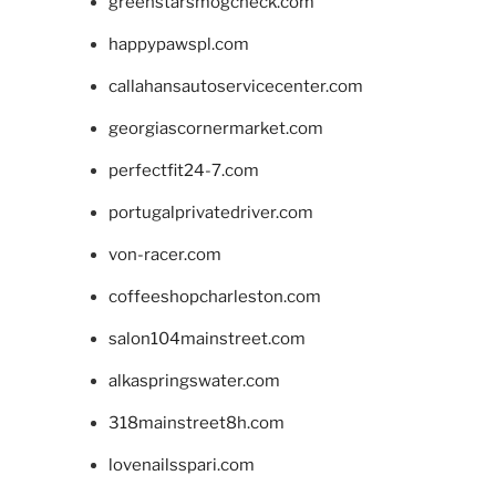
greenstarsmogcheck.com
happypawspl.com
callahansautoservicecenter.com
georgiascornermarket.com
perfectfit24-7.com
portugalprivatedriver.com
von-racer.com
coffeeshopcharleston.com
salon104mainstreet.com
alkaspringswater.com
318mainstreet8h.com
lovenailsspari.com