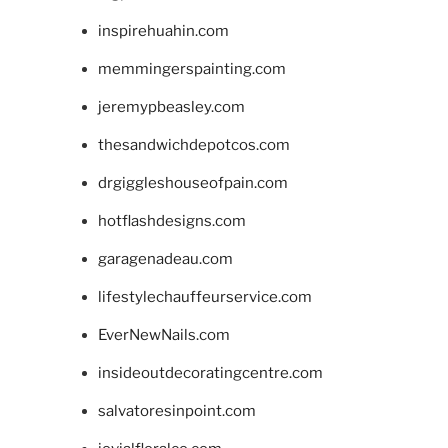
inspirehuahin.com
memmingerspainting.com
jeremypbeasley.com
thesandwichdepotcos.com
drgiggleshouseofpain.com
hotflashdesigns.com
garagenadeau.com
lifestylechauffeurservice.com
EverNewNails.com
insideoutdecoratingcentre.com
salvatoresinpoint.com