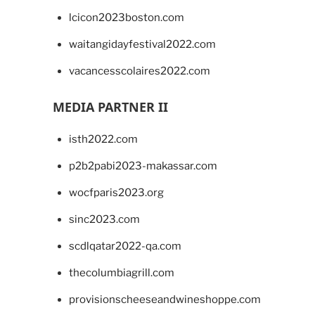
lcicon2023boston.com
waitangidayfestival2022.com
vacancesscolaires2022.com
MEDIA PARTNER II
isth2022.com
p2b2pabi2023-makassar.com
wocfparis2023.org
sinc2023.com
scdlqatar2022-qa.com
thecolumbiagrill.com
provisionscheeseandwineshoppe.com