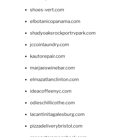
shoes-vert.com
elbotanicopanama.com
shadyoaksrockportrvpark.com
jccoinlaundry.com
kautorepair.com
marjaeswinebar.com
elmazatlanclinton.com
ideacoffeenyc.com
odieschillicothe.com
lacantinitagalesburg.com
pizzadeliverybristol.com