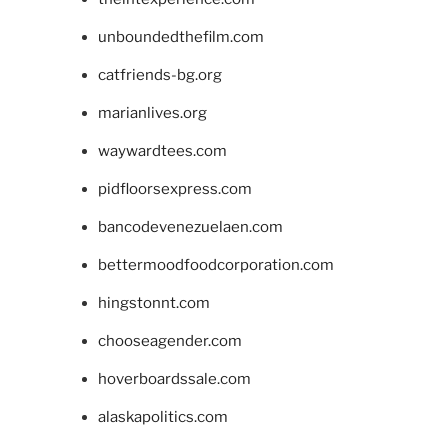
unboundedthefilm.com
catfriends-bg.org
marianlives.org
waywardtees.com
pidfloorsexpress.com
bancodevenezuelaen.com
bettermoodfoodcorporation.com
hingstonnt.com
chooseagender.com
hoverboardssale.com
alaskapolitics.com