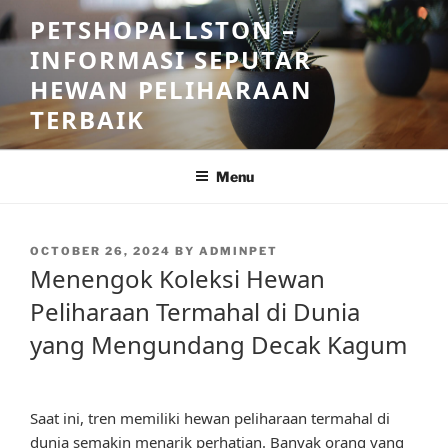
Skip
PETSHOPALLSTON –
to
INFORMASI SEPUTAR
content
HEWAN PELIHARAAN
TERBAIK
Menu
POSTED
OCTOBER 26, 2024
BY
ADMINPET
ON
Menengok Koleksi Hewan
Peliharaan Termahal di Dunia
yang Mengundang Decak Kagum
Saat ini, tren memiliki hewan peliharaan termahal di
dunia semakin menarik perhatian. Banyak orang yang