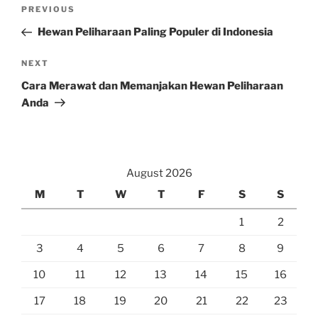
Post
Previous
PREVIOUS
navigation
Post
Hewan Peliharaan Paling Populer di Indonesia
Next
NEXT
Post
Cara Merawat dan Memanjakan Hewan Peliharaan
Anda
August 2026
M
T
W
T
F
S
S
1
2
3
4
5
6
7
8
9
10
11
12
13
14
15
16
17
18
19
20
21
22
23