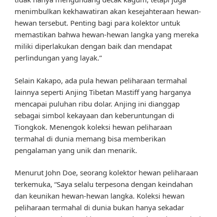
menimbulkan kekhawatiran akan kesejahteraan hewan-
hewan tersebut. Penting bagi para kolektor untuk
memastikan bahwa hewan-hewan langka yang mereka
miliki diperlakukan dengan baik dan mendapat
perlindungan yang layak.”
Selain Kakapo, ada pula hewan peliharaan termahal
lainnya seperti Anjing Tibetan Mastiff yang harganya
mencapai puluhan ribu dolar. Anjing ini dianggap
sebagai simbol kekayaan dan keberuntungan di
Tiongkok. Menengok koleksi hewan peliharaan
termahal di dunia memang bisa memberikan
pengalaman yang unik dan menarik.
Menurut John Doe, seorang kolektor hewan peliharaan
terkemuka, “Saya selalu terpesona dengan keindahan
dan keunikan hewan-hewan langka. Koleksi hewan
peliharaan termahal di dunia bukan hanya sekadar