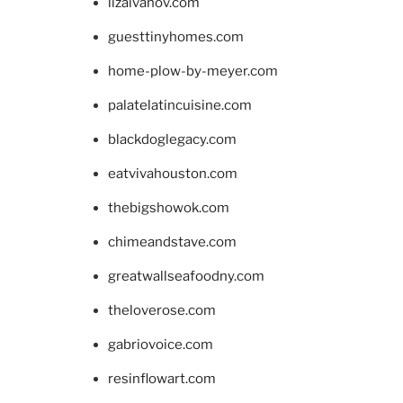
lizaivanov.com
guesttinyhomes.com
home-plow-by-meyer.com
palatelatincuisine.com
blackdoglegacy.com
eatvivahouston.com
thebigshowok.com
chimeandstave.com
greatwallseafoodny.com
theloverose.com
gabriovoice.com
resinflowart.com