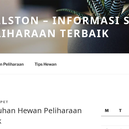
LSTON – INFORMASI 
LIHARAAN TERBAIK
n Peliharaan
Tips Hewan
NPET
han Hewan Peliharaan
M
T
k