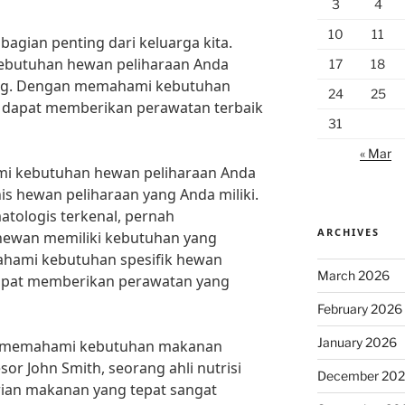
3
4
10
11
bagian penting dari keluarga kita.
ebutuhan hewan peliharaan Anda
17
18
ting. Dengan memahami kebutuhan
24
25
 dapat memberikan perawatan terbaik
31
« Mar
i kebutuhan hewan peliharaan Anda
s hewan peliharaan yang Anda miliki.
matologis terkenal, pernah
ARCHIVES
 hewan memiliki kebutuhan yang
ahami kebutuhan spesifik hewan
March 2026
dapat memberikan perawatan yang
February 2026
January 2026
tuk memahami kebutuhan makanan
or John Smith, seorang ahli nutrisi
December 20
ian makanan yang tepat sangat