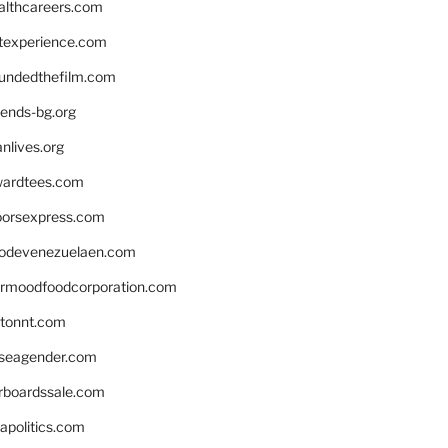
althcareers.com
ntexperience.com
undedthefilm.com
iends-bg.org
nlives.org
ardtees.com
loorsexpress.com
odevenezuelaen.com
ermoodfoodcorporation.com
stonnt.com
seagender.com
rboardssale.com
apolitics.com