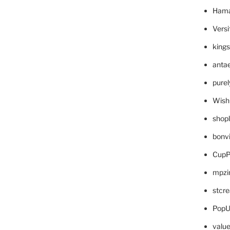
Hama
Versi
king
anta
pure
Wish
shop
bonv
CupP
mpzi
stcr
PopU
valu