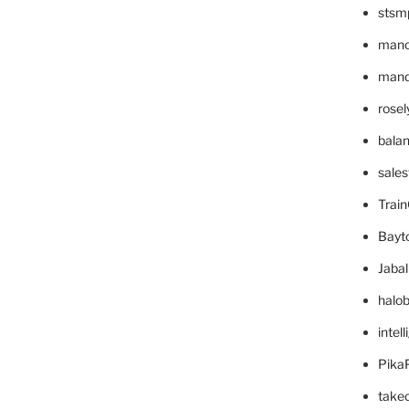
stsm
mano
mande
rose
bala
sale
Trai
Bayt
Jaba
halo
intel
Pika
take