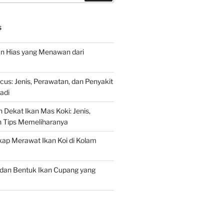
S
an Hias yang Menawan dari
s: Jenis, Perawatan, dan Penyakit
adi
 Dekat Ikan Mas Koki: Jenis,
n Tips Memeliharanya
ap Merawat Ikan Koi di Kolam
an Bentuk Ikan Cupang yang