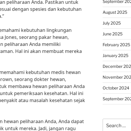
September 20
n peliharaan Anda. Pastikan untuk
suai dengan spesies dan kebutuhan
August 2025
.”
July 2025
 memahami kebutuhan lingkungan
June 2025
sa Jones, seorang pakar hewan,
n peliharaan Anda memiliki
February 2025
yaman. Hal ini akan membuat mereka
January 2025
December 20
tuk memahami kebutuhan medis hewan
November 20
 Brown, seorang dokter hewan,
ntuk membawa hewan peliharaan Anda
October 2024
 untuk pemeriksaan kesehatan. Hal ini
September 20
nyakit atau masalah kesehatan sejak
hewan peliharaan Anda, Anda dapat
Search
 untuk mereka. Jadi, jangan ragu
for: