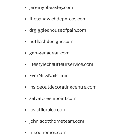
jeremypbeasley.com
thesandwichdepotcos.com
drgiggleshouseofpain.com
hotflashdesigns.com
garagenadeau.com
lifestylechauffeurservice.com
EverNewNails.com
insideoutdecoratingcentre.com
salvatoresinpoint.com
jovialfloralco.com
johnlscotthometeam.com
u-seehomes.com