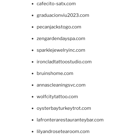
cafecito-satx.com
graduacionviu2023.com
pecanjackstogo.com
zengardendayspa.com
sparklejewelryinc.com
ironcladtattoostudio.com
bruinshome.com
annascleaningsvc.com
wolfcitytattoo.com
oysterbayturkeytrot.com
lafronterarestauranteybar.com
lilyandrosetearoom.com