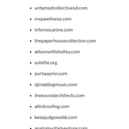
untamedcollectivesd.com
mxpwellness.com
infernocanine.com
thepaperhousecollection.com
allisonwillisholley.com
solslite.org
portwayinn.com
djmaddogmusic.com
thesoundarchitects.com
allin1roofing.com
keepjudgewebb.com
anatomyofadventure.com