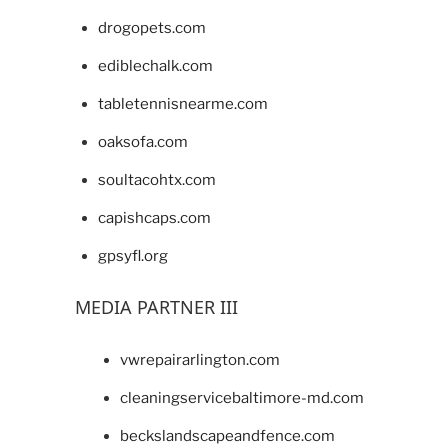
drogopets.com
ediblechalk.com
tabletennisnearme.com
oaksofa.com
soultacohtx.com
capishcaps.com
gpsyfl.org
MEDIA PARTNER III
vwrepairarlington.com
cleaningservicebaltimore-md.com
beckslandscapeandfence.com