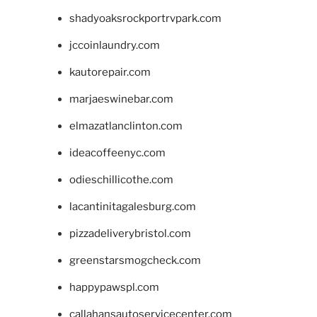
shadyoaksrockportrvpark.com
jccoinlaundry.com
kautorepair.com
marjaeswinebar.com
elmazatlanclinton.com
ideacoffeenyc.com
odieschillicothe.com
lacantinitagalesburg.com
pizzadeliverybristol.com
greenstarsmogcheck.com
happypawspl.com
callahansautoservicecenter.com