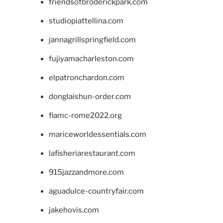
friendsofbroderickpark.com
studiopiattellina.com
jannagrillspringfield.com
fujiyamacharleston.com
elpatronchardon.com
donglaishun-order.com
fiamc-rome2022.org
mariceworldessentials.com
lafisheriarestaurant.com
915jazzandmore.com
aguadulce-countryfair.com
jakehovis.com