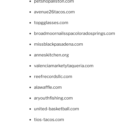
petshopallston.com
avenue26tacos.com
topgglasses.com
broadmoornailsspacoloradosprings.com
missblackpasadena.com
anneskitchen.org
valenciamarketytaqueria.com
reefrecordsllc.com
alawaffle.com
aryouthfishing.com
united-basketball.com
tios-tacos.com