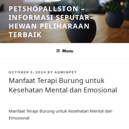
Skip
PETSHOPALLSTON –
to
INFORMASI SEPUTAR
content
HEWAN PELIHARAAN
TERBAIK
Menu
POSTED
OCTOBER 3, 2024
BY
ADMINPET
ON
Manfaat Terapi Burung untuk
Kesehatan Mental dan Emosional
Manfaat Terapi Burung untuk Kesehatan Mental dan
Emosional