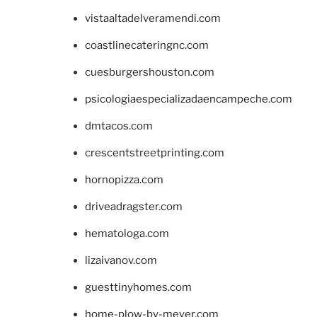
vistaaltadelveramendi.com
coastlinecateringnc.com
cuesburgershouston.com
psicologiaespecializadaencampeche.com
dmtacos.com
crescentstreetprinting.com
hornopizza.com
driveadragster.com
hematologa.com
lizaivanov.com
guesttinyhomes.com
home-plow-by-meyer.com