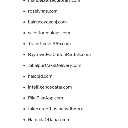
mandelaeffectlibrary.com
roselynns.com
balanceyoganj.com
salesforceblogs.com
TrainGames365.com
BaytownEvaCationRentals.com
JabalpurCakeDelivery.com
halobjd.com
intelligenceqatar.com
PikaPikaApp.com
takecareofbusinessdfw.org
HamadaOfJapan.com