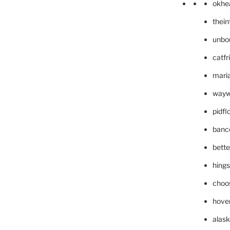
okhe
thei
unbo
catfr
maria
wayw
pidf
banc
bett
hing
choo
hove
alask