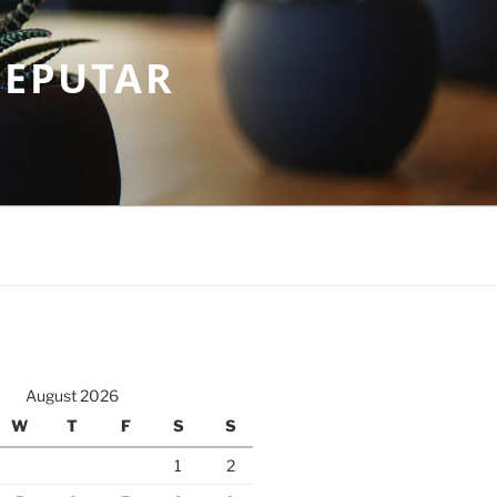
SEPUTAR
August 2026
W
T
F
S
S
1
2