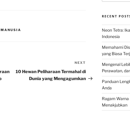
RECENT POST
Neon Tetra: Ik
N MANUSIA
Indonesia
Memahami Discu
yang Biasa Terj
NEXT
Next
Mengenal Lebih
Post
Perawatan, da
araan
10 Hewan Peliharaan Termahal di
p
Dunia yang Mengagumkan
Panduan Lengk
Anda
Ragam Warna d
Menakjubkan