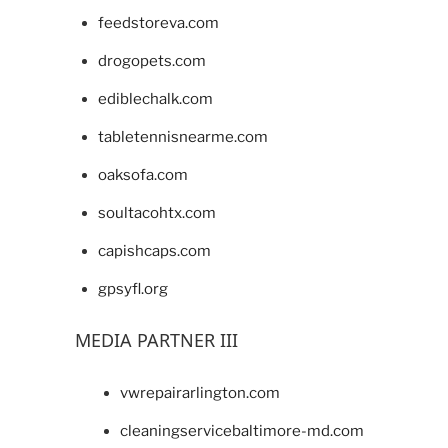
feedstoreva.com
drogopets.com
ediblechalk.com
tabletennisnearme.com
oaksofa.com
soultacohtx.com
capishcaps.com
gpsyfl.org
MEDIA PARTNER III
vwrepairarlington.com
cleaningservicebaltimore-md.com