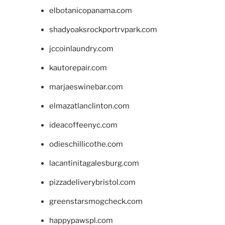
elbotanicopanama.com
shadyoaksrockportrvpark.com
jccoinlaundry.com
kautorepair.com
marjaeswinebar.com
elmazatlanclinton.com
ideacoffeenyc.com
odieschillicothe.com
lacantinitagalesburg.com
pizzadeliverybristol.com
greenstarsmogcheck.com
happypawspl.com