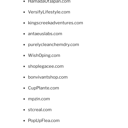
HamadaOfJapan.com
VersifyLifestyle.com
kingscreekadventures.com
antaeuslabs.com
purelycleanchemdry.com
WishOping.com
shoplegacee.com
bonvivantshop.com
CupPlante.com
mpzin.com
stcreal.com
PopUpFlea.com