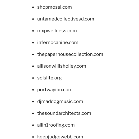
shopmossi.com
untamedcollectivesd.com
mxpwellness.com
infernocanine.com
thepaperhousecollection.com
allisonwillisholley.com
solslite.org
portwayinn.com
djmaddogmusic.com
thesoundarchitects.com
allin1roofing.com
keepjudgewebb.com