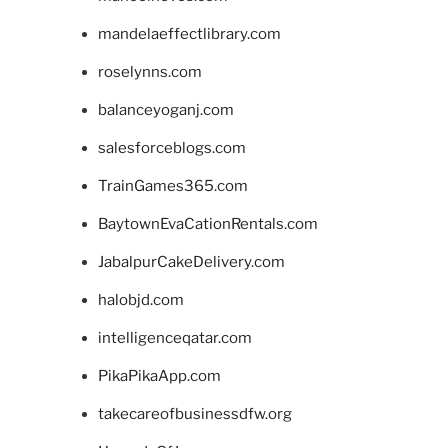
mandelaeffectlibrary.com
roselynns.com
balanceyoganj.com
salesforceblogs.com
TrainGames365.com
BaytownEvaCationRentals.com
JabalpurCakeDelivery.com
halobjd.com
intelligenceqatar.com
PikaPikaApp.com
takecareofbusinessdfw.org