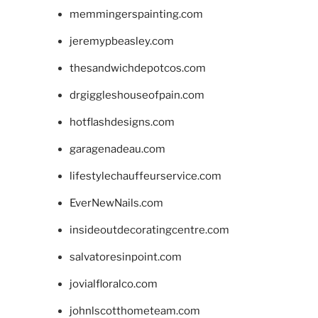
memmingerspainting.com
jeremypbeasley.com
thesandwichdepotcos.com
drgiggleshouseofpain.com
hotflashdesigns.com
garagenadeau.com
lifestylechauffeurservice.com
EverNewNails.com
insideoutdecoratingcentre.com
salvatoresinpoint.com
jovialfloralco.com
johnlscotthometeam.com