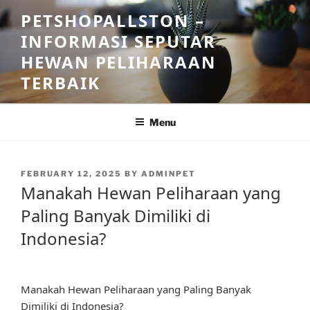
Skip
PETSHOPALLSTON –
to
INFORMASI SEPUTAR
content
HEWAN PELIHARAAN
TERBAIK
Menu
POSTED
FEBRUARY 12, 2025
BY
ADMINPET
ON
Manakah Hewan Peliharaan yang
Paling Banyak Dimiliki di
Indonesia?
Manakah Hewan Peliharaan yang Paling Banyak
Dimiliki di Indonesia?