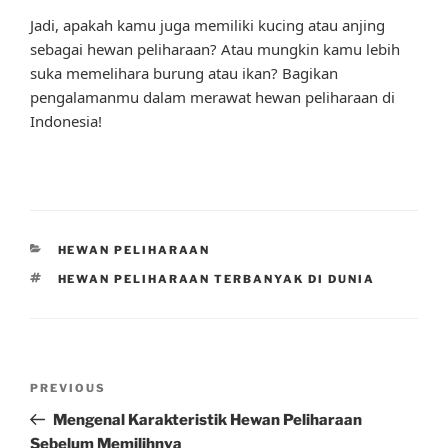
Jadi, apakah kamu juga memiliki kucing atau anjing
sebagai hewan peliharaan? Atau mungkin kamu lebih
suka memelihara burung atau ikan? Bagikan
pengalamanmu dalam merawat hewan peliharaan di
Indonesia!
CATEGORIES
HEWAN PELIHARAAN
TAGS
HEWAN PELIHARAAN TERBANYAK DI DUNIA
Post
Previous
PREVIOUS
navigation
Post
Mengenal Karakteristik Hewan Peliharaan
Sebelum Memilihnya