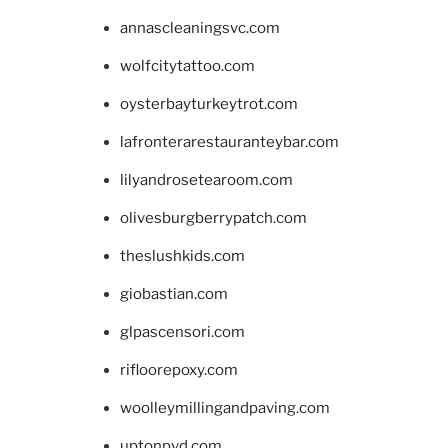
annascleaningsvc.com
wolfcitytattoo.com
oysterbayturkeytrot.com
lafronterarestauranteybar.com
lilyandrosetearoom.com
olivesburgberrypatch.com
theslushkids.com
giobastian.com
glpascensori.com
rifloorepoxy.com
woolleymillingandpaving.com
uptonpvd.com