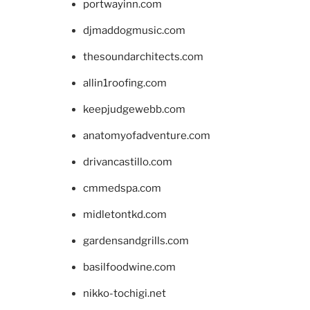
portwayinn.com
djmaddogmusic.com
thesoundarchitects.com
allin1roofing.com
keepjudgewebb.com
anatomyofadventure.com
drivancastillo.com
cmmedspa.com
midletontkd.com
gardensandgrills.com
basilfoodwine.com
nikko-tochigi.net