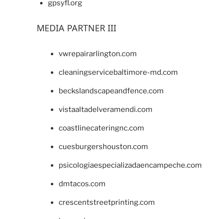
gpsyfl.org
MEDIA PARTNER III
vwrepairarlington.com
cleaningservicebaltimore-md.com
beckslandscapeandfence.com
vistaaltadelveramendi.com
coastlinecateringnc.com
cuesburgershouston.com
psicologiaespecializadaencampeche.com
dmtacos.com
crescentstreetprinting.com