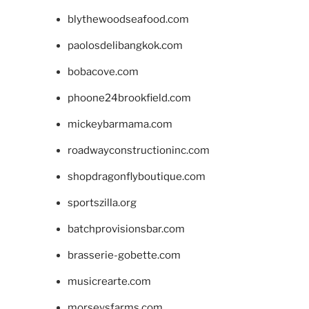
blythewoodseafood.com
paolosdelibangkok.com
bobacove.com
phoone24brookfield.com
mickeybarmama.com
roadwayconstructioninc.com
shopdragonflyboutique.com
sportszilla.org
batchprovisionsbar.com
brasserie-gobette.com
musicrearte.com
morseysfarms.com