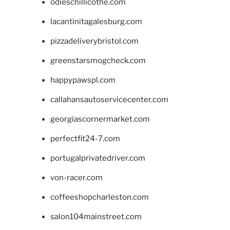
odieschillicothe.com
lacantinitagalesburg.com
pizzadeliverybristol.com
greenstarsmogcheck.com
happypawspl.com
callahansautoservicecenter.com
georgiascornermarket.com
perfectfit24-7.com
portugalprivatedriver.com
von-racer.com
coffeeshopcharleston.com
salon104mainstreet.com