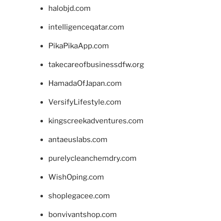
halobjd.com
intelligenceqatar.com
PikaPikaApp.com
takecareofbusinessdfw.org
HamadaOfJapan.com
VersifyLifestyle.com
kingscreekadventures.com
antaeuslabs.com
purelycleanchemdry.com
WishOping.com
shoplegacee.com
bonvivantshop.com