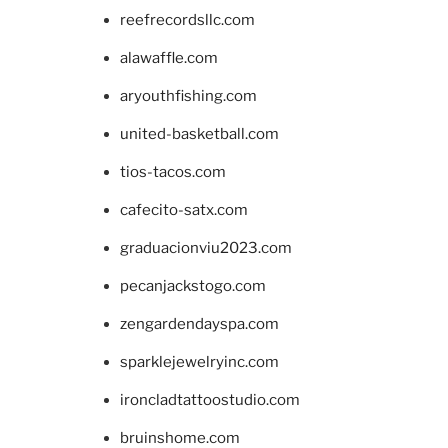
reefrecordsllc.com
alawaffle.com
aryouthfishing.com
united-basketball.com
tios-tacos.com
cafecito-satx.com
graduacionviu2023.com
pecanjackstogo.com
zengardendayspa.com
sparklejewelryinc.com
ironcladtattoostudio.com
bruinshome.com