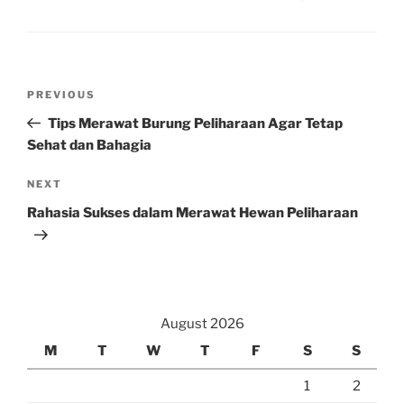
Post
Previous
PREVIOUS
navigation
Post
Tips Merawat Burung Peliharaan Agar Tetap
Sehat dan Bahagia
Next
NEXT
Post
Rahasia Sukses dalam Merawat Hewan Peliharaan
August 2026
M
T
W
T
F
S
S
1
2