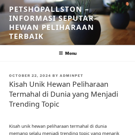
Skip
PETSHOPALLSTON –
to
INFORMASI SEPUTAR
content
HEWAN PELIHARAAN
TERBAIK
Menu
POSTED
OCTOBER 22, 2024
BY
ADMINPET
ON
Kisah Unik Hewan Peliharaan
Termahal di Dunia yang Menjadi
Trending Topic
Kisah unik hewan peliharaan termahal di dunia
memang selalu menjadi trending topic yang menarik