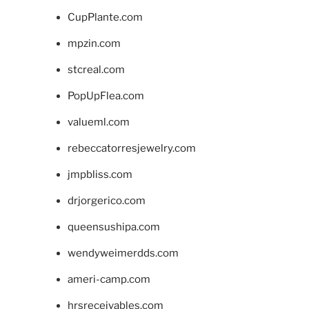
CupPlante.com
mpzin.com
stcreal.com
PopUpFlea.com
valueml.com
rebeccatorresjewelry.com
jmpbliss.com
drjorgerico.com
queensushipa.com
wendyweimerdds.com
ameri-camp.com
hrsreceivables.com