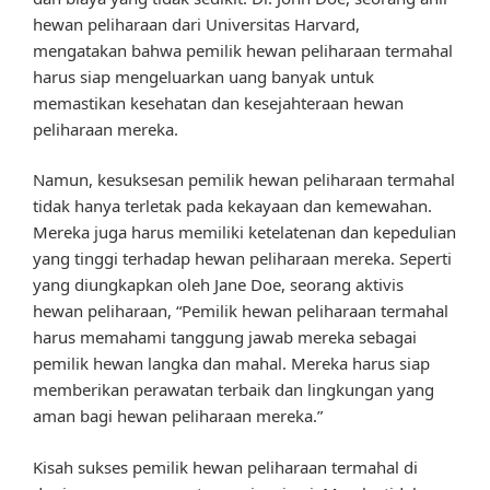
hewan peliharaan dari Universitas Harvard,
mengatakan bahwa pemilik hewan peliharaan termahal
harus siap mengeluarkan uang banyak untuk
memastikan kesehatan dan kesejahteraan hewan
peliharaan mereka.
Namun, kesuksesan pemilik hewan peliharaan termahal
tidak hanya terletak pada kekayaan dan kemewahan.
Mereka juga harus memiliki ketelatenan dan kepedulian
yang tinggi terhadap hewan peliharaan mereka. Seperti
yang diungkapkan oleh Jane Doe, seorang aktivis
hewan peliharaan, “Pemilik hewan peliharaan termahal
harus memahami tanggung jawab mereka sebagai
pemilik hewan langka dan mahal. Mereka harus siap
memberikan perawatan terbaik dan lingkungan yang
aman bagi hewan peliharaan mereka.”
Kisah sukses pemilik hewan peliharaan termahal di