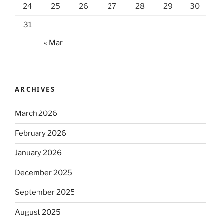
24
25
26
27
28
29
30
31
« Mar
ARCHIVES
March 2026
February 2026
January 2026
December 2025
September 2025
August 2025