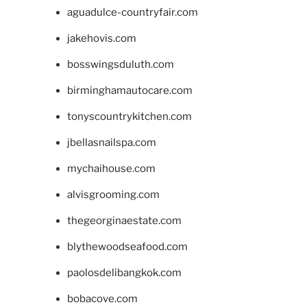
aguadulce-countryfair.com
jakehovis.com
bosswingsduluth.com
birminghamautocare.com
tonyscountrykitchen.com
jbellasnailspa.com
mychaihouse.com
alvisgrooming.com
thegeorginaestate.com
blythewoodseafood.com
paolosdelibangkok.com
bobacove.com