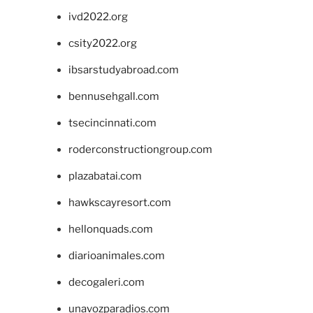
ivd2022.org
csity2022.org
ibsarstudyabroad.com
bennusehgall.com
tsecincinnati.com
roderconstructiongroup.com
plazabatai.com
hawkscayresort.com
hellonquads.com
diarioanimales.com
decogaleri.com
unavozparadios.com