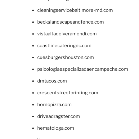
cleaningservicebaltimore-md.com
beckslandscapeandfence.com
vistaaltadelveramendi.com
coastlinecateringnc.com
cuesburgershouston.com
psicologiaespecializadaencampeche.com
dmtacos.com
crescentstreetprinting.com
hornopizza.com
driveadragster.com
hematologa.com