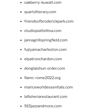
oakberry-kuwait.com
quartzliterary.com
friendsofbroderickpark.com
studiopiattellina.com
jannagrillspringfield.com
fujiyamacharleston.com
elpatronchardon.com
donglaishun-order.com
fiamc-rome2022.org
mariceworldessentials.com
lafisheriarestaurant.com
915jazzandmore.com