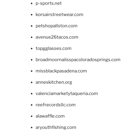
p-sports.net
korsairstreetwear.com
petshopallston.com
avenue26tacos.com
topgglasses.com
broadmoornailsspacoloradosprings.com
missblackpasadena.com
anneskitchen.org
valenciamarketytaqueria.com
reefrecordsllc.com
alawaffle.com
aryouthfishing.com