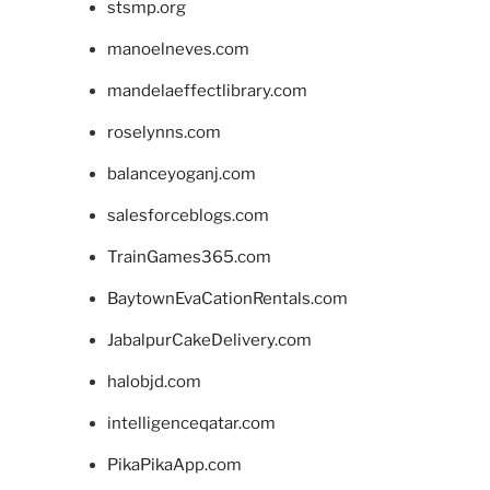
stsmp.org
manoelneves.com
mandelaeffectlibrary.com
roselynns.com
balanceyoganj.com
salesforceblogs.com
TrainGames365.com
BaytownEvaCationRentals.com
JabalpurCakeDelivery.com
halobjd.com
intelligenceqatar.com
PikaPikaApp.com