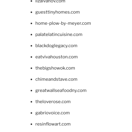
lizaivanov.com
guesttinyhomes.com
home-plow-by-meyer.com
palatelatincuisine.com
blackdoglegacy.com
eatvivahouston.com
thebigshowok.com
chimeandstave.com
greatwallseafoodny.com
theloverose.com
gabriovoice.com
resinflowart.com