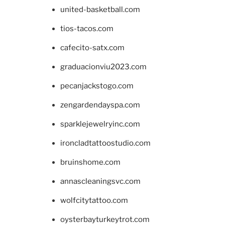
united-basketball.com
tios-tacos.com
cafecito-satx.com
graduacionviu2023.com
pecanjackstogo.com
zengardendayspa.com
sparklejewelryinc.com
ironcladtattoostudio.com
bruinshome.com
annascleaningsvc.com
wolfcitytattoo.com
oysterbayturkeytrot.com