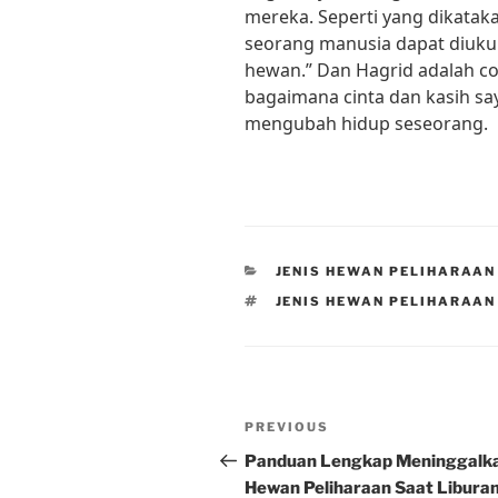
mereka. Seperti yang dikatak
seorang manusia dapat diuku
hewan.” Dan Hagrid adalah c
bagaimana cinta dan kasih s
mengubah hidup seseorang.
CATEGORIES
JENIS HEWAN PELIHARAAN
TAGS
JENIS HEWAN PELIHARAAN
Post
Previous
PREVIOUS
navigation
Post
Panduan Lengkap Meninggalk
Hewan Peliharaan Saat Libura