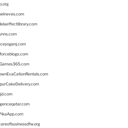
p.org
elneves.com
laeffectlibrary.com
lynns.com
nceyoganj.com
sforceblogs.com
nGames365.com
ownEvaCationRentals.com
lpurCakeDelivery.com
bjd.com
ligenceqatar.com
PikaApp.com
careofbusinessdfw.org