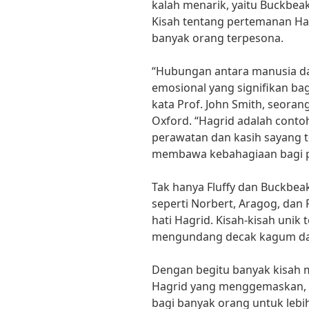
kalah menarik, yaitu Buckbeak
Kisah tentang pertemanan Ha
banyak orang terpesona.
“Hubungan antara manusia d
emosional yang signifikan bag
kata Prof. John Smith, seoran
Oxford. “Hagrid adalah conto
perawatan dan kasih sayang 
membawa kebahagiaan bagi p
Tak hanya Fluffy dan Buckbea
seperti Norbert, Aragog, dan 
hati Hagrid. Kisah-kisah unik
mengundang decak kagum dar
Dengan begitu banyak kisah 
Hagrid yang menggemaskan, ti
bagi banyak orang untuk lebih