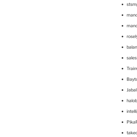
stsm
mano
mande
rose
bala
sale
Trai
Bayt
Jaba
halo
intel
Pika
take