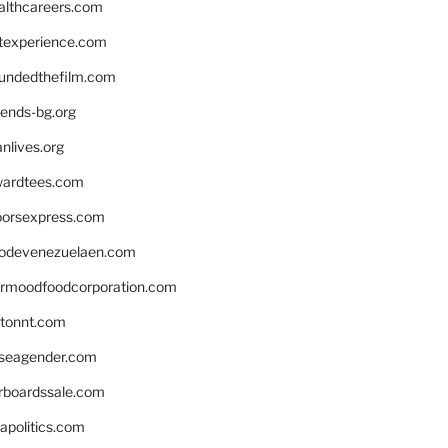
althcareers.com
ntexperience.com
undedthefilm.com
iends-bg.org
nlives.org
ardtees.com
loorsexpress.com
odevenezuelaen.com
ermoodfoodcorporation.com
stonnt.com
seagender.com
rboardssale.com
apolitics.com