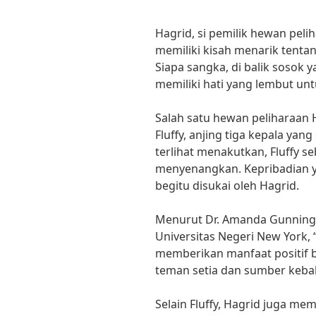
Hagrid, si pemilik hewan pel
memiliki kisah menarik tenta
Siapa sangka, di balik sosok y
memiliki hati yang lembut u
Salah satu hewan peliharaan 
Fluffy, anjing tiga kepala ya
terlihat menakutkan, Fluffy 
menyenangkan. Kepribadian y
begitu disukai oleh Hagrid.
Menurut Dr. Amanda Gunning, 
Universitas Negeri New York, 
memberikan manfaat positif b
teman setia dan sumber kebah
Selain Fluffy, Hagrid juga mem