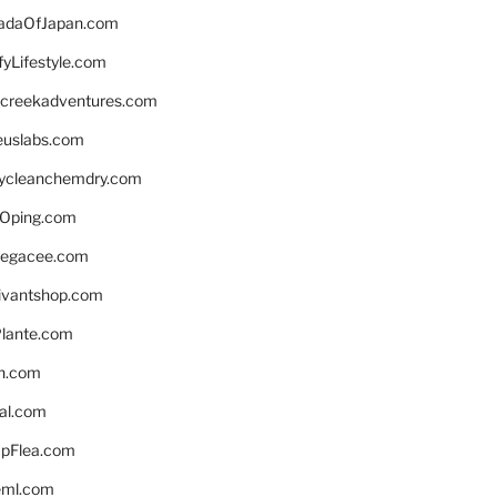
daOfJapan.com
fyLifestyle.com
screekadventures.com
euslabs.com
lycleanchemdry.com
Oping.com
legacee.com
ivantshop.com
lante.com
n.com
eal.com
pFlea.com
eml.com