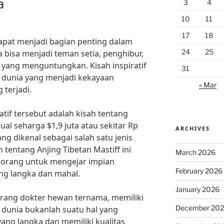
a
3
4
10
11
17
18
pat menjadi bagian penting dalam
24
25
 bisa menjadi teman setia, penghibur,
i yang menguntungkan. Kisah inspiratif
31
 dunia yang menjadi kekayaan
« Mar
 terjadi.
atif tersebut adalah kisah tentang
jual seharga $1,9 juta atau sekitar Rp
ARCHIVES
mang dikenal sebagai salah satu jenis
h tentang Anjing Tibetan Mastiff ini
March 2026
k orang untuk mengejar impian
February 2026
ng langka dan mahal.
January 2026
orang dokter hewan ternama, memiliki
December 20
 dunia bukanlah suatu hal yang
ang langka dan memiliki kualitas