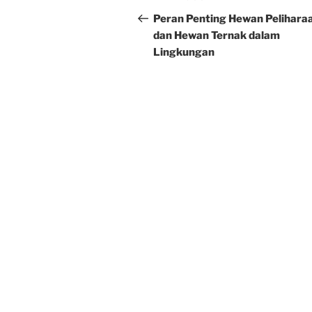
navigation
Post
Peran Penting Hewan Pelihara
dan Hewan Ternak dalam
Lingkungan