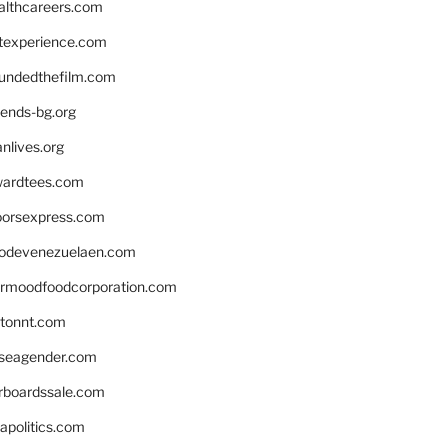
althcareers.com
ntexperience.com
undedthefilm.com
iends-bg.org
nlives.org
ardtees.com
loorsexpress.com
odevenezuelaen.com
ermoodfoodcorporation.com
stonnt.com
seagender.com
rboardssale.com
apolitics.com