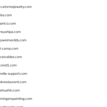
ccatorresjewelry.com
liss.com
gerico.com
nsushipa.com
yweimerdds.com
i-camp.com
eceivables.com
onst1.com
rella-support.com
inkrestaurant.com
rehuahin.com
ingerspainting.com
mypbeasley.com