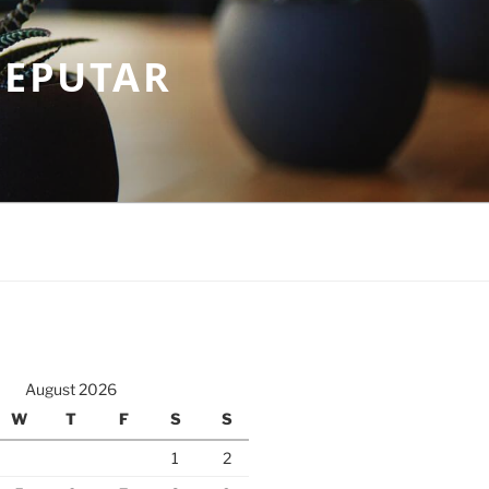
SEPUTAR
August 2026
W
T
F
S
S
1
2