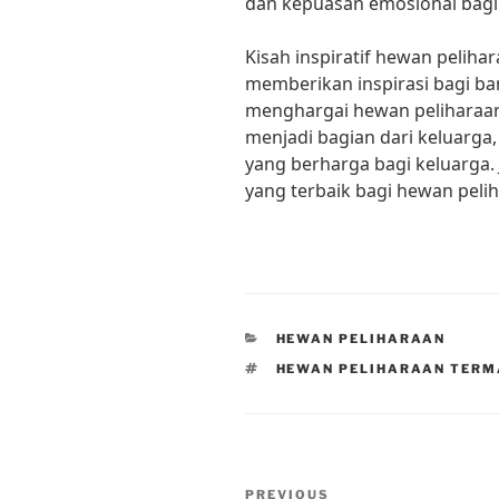
dan kepuasan emosional bagi 
Kisah inspiratif hewan pelih
memberikan inspirasi bagi b
menghargai hewan peliharaa
menjadi bagian dari keluarga,
yang berharga bagi keluarga.
yang terbaik bagi hewan peli
CATEGORIES
HEWAN PELIHARAAN
TAGS
HEWAN PELIHARAAN TERM
Post
Previous
PREVIOUS