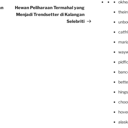
okhe
Post
an
Hewan Peliharaan Termahal yang
thei
Menjadi Trendsetter di Kalangan
Selebriti
unbo
catfr
maria
wayw
pidf
banc
bett
hing
choo
hove
alask