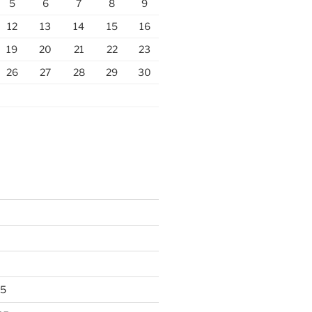
5
6
7
8
9
12
13
14
15
16
19
20
21
22
23
26
27
28
29
30
25