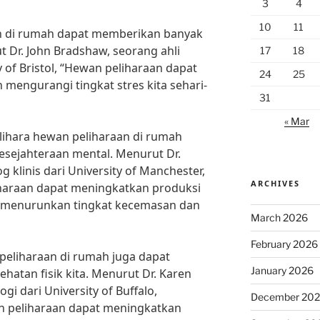
3
4
10
11
n di rumah dapat memberikan banyak
t Dr. John Bradshaw, seorang ahli
17
18
y of Bristol, “Hewan peliharaan dapat
24
25
engurangi tingkat stres kita sehari-
31
« Mar
ihara hewan peliharaan di rumah
esejahteraan mental. Menurut Dr.
 klinis dari University of Manchester,
ARCHIVES
iharaan dapat meningkatkan produksi
t menurunkan tingkat kecemasan dan
March 2026
February 2026
 peliharaan di rumah juga dapat
January 2026
tan fisik kita. Menurut Dr. Karen
gi dari University of Buffalo,
December 20
an peliharaan dapat meningkatkan