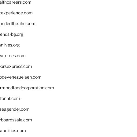
althcareers.com
ntexperience.com
undedthefilm.com
iends-bg.org
nlives.org
ardtees.com
loorsexpress.com
odevenezuelaen.com
ermoodfoodcorporation.com
stonnt.com
seagender.com
rboardssale.com
apolitics.com