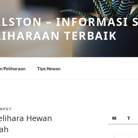
LSTON – INFORMASI 
LIHARAAN TERBAIK
n Peliharaan
Tips Hewan
NPET
lihara Hewan
M
T
mah