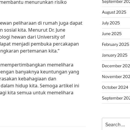
September 20
dan membantu menurunkan risiko
August 2025
hewan peliharaan di rumah juga dapat
July 2025
osial kita. Menurut Dr. June
June 2025
ologi hewan dari University of
 dapat menjadi pembuka percakapan
February 2025
ngkaran pertemanan kita.”
January 2025
tuk mempertimbangkan memelihara
December 20
 Dengan banyaknya keuntungan yang
November 20
erasakan kebahagiaan dan
dalam hidup kita. Semoga artikel ini
October 2024
bagi kita semua untuk memelihara
September 20
Search
for: