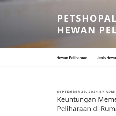
Skip
to
PETSHOPAL
content
HEWAN PE
Hewan Peliharaan
Jenis Hewa
POSTED
SEPTEMBER 29, 2024
BY
ADMI
ON
Keuntungan Meme
Peliharaan di Ru