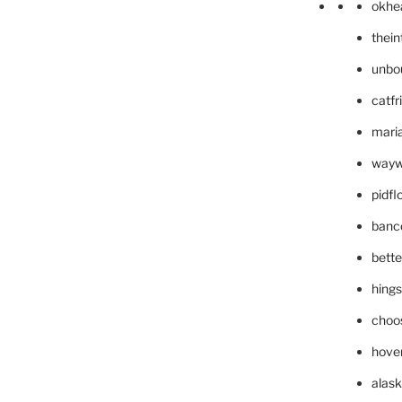
okhe
thei
unbo
catfr
maria
wayw
pidf
banc
bett
hing
choo
hove
alask