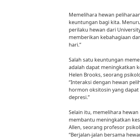
Memelihara hewan peliharaa
keuntungan bagi kita. Menuru
perilaku hewan dari Universit
memberikan kebahagiaan dan m
hari.”
Salah satu keuntungan memel
adalah dapat meningkatkan k
Helen Brooks, seorang psikolog
“Interaksi dengan hewan pel
hormon oksitosin yang dapa
depresi.”
Selain itu, memelihara hewan
membantu meningkatkan keseha
Allen, seorang profesor psikolo
“Berjalan-jalan bersama hew