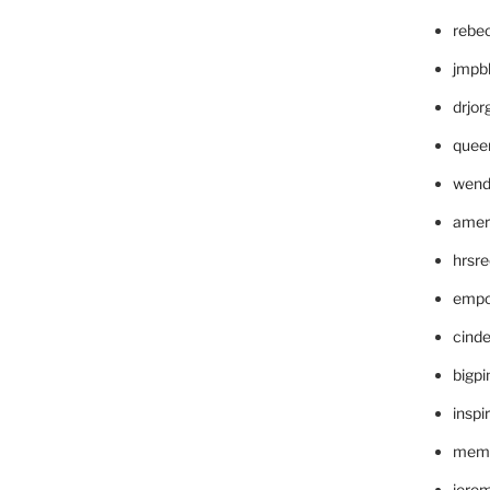
rebe
jmpb
drjor
quee
wend
amer
hrsr
empc
cinde
bigp
inspi
memm
jere