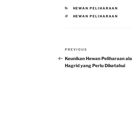
CATEGORIES
HEWAN PELIHARAAN
TAGS
HEWAN PELIHARAAN
Post
Previous
PREVIOUS
navigation
Post
Keunikan Hewan Peliharaan ala
Hagrid yang Perlu Diketahui