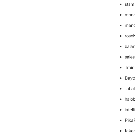
stsm
mano
mande
rose
bala
sale
Trai
Bayt
Jaba
halo
intel
Pika
take