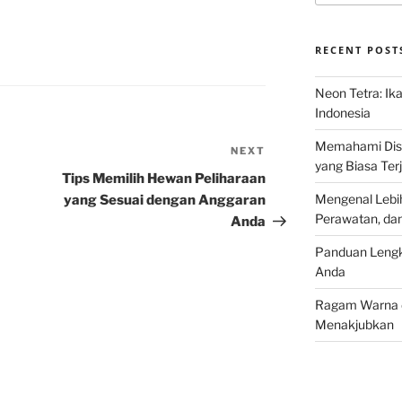
RECENT POST
Neon Tetra: Ik
Indonesia
Memahami Discu
NEXT
Next
yang Biasa Terj
Post
Tips Memilih Hewan Peliharaan
Mengenal Lebih
yang Sesuai dengan Anggaran
Perawatan, da
Anda
Panduan Lengk
Anda
Ragam Warna d
Menakjubkan