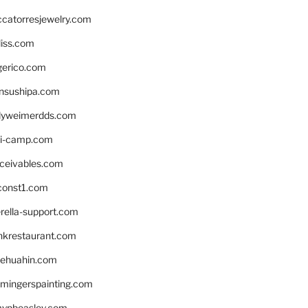
ccatorresjewelry.com
liss.com
gerico.com
nsushipa.com
yweimerdds.com
i-camp.com
eceivables.com
onst1.com
rella-support.com
inkrestaurant.com
rehuahin.com
ingerspainting.com
mypbeasley.com