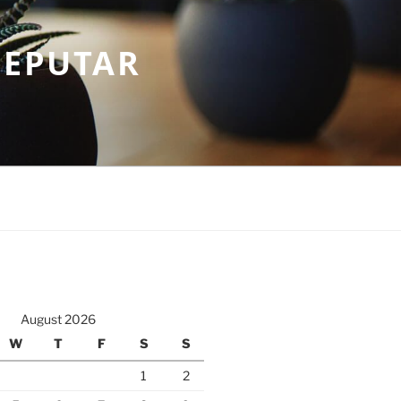
SEPUTAR
August 2026
W
T
F
S
S
1
2