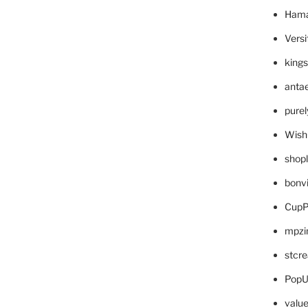
Hama
Versi
king
anta
pure
Wish
shop
bonv
CupP
mpzi
stcr
PopU
valu