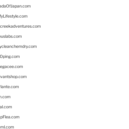
daOfJapan.com
fyLifestyle.com
screekadventures.com
euslabs.com
lycleanchemdry.com
Oping.com
legacee.com
ivantshop.com
lante.com
n.com
eal.com
pFlea.com
eml.com