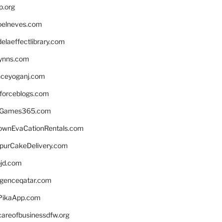
p.org
elneves.com
laeffectlibrary.com
lynns.com
nceyoganj.com
sforceblogs.com
nGames365.com
ownEvaCationRentals.com
lpurCakeDelivery.com
bjd.com
ligenceqatar.com
PikaApp.com
careofbusinessdfw.org