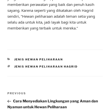
memberikan perawatan yang baik dan penuh kasih
sayang. Karena seperti yang dikatakan oleh Hagrid
sendiri, “Hewan peliharaan adalah teman setia yang
selalu ada untuk kita, jadi layak bagi kita untuk
memberikan yang terbaik untuk mereka.”
CATEGORIES
JENIS HEWAN PELIHARAAN
TAGS
JENIS HEWAN PELIHARAAN HAGRID
Post
Previous
PREVIOUS
navigation
Post
Cara Menyediakan Lingkungan yang Aman dan
Nyaman untuk Hewan Peliharaan