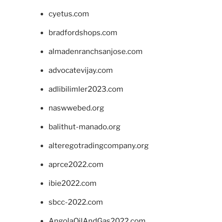
cyetus.com
bradfordshops.com
almadenranchsanjose.com
advocatevijay.com
adlibilimler2023.com
naswwebed.org
balithut-manado.org
alteregotradingcompany.org
aprce2022.com
ibie2022.com
sbcc-2022.com
AngolaOilAndGas2022.com