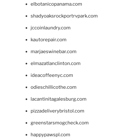
elbotanicopanama.com
shadyoaksrockportrvpark.com
jccoinlaundry.com
kautorepair.com
marjaeswinebar.com
elmazatlanclinton.com
ideacoffeenyc.com
odieschillicothe.com
lacantinitagalesburg.com
pizzadeliverybristol.com
greenstarsmogcheck.com
happypawspl.com