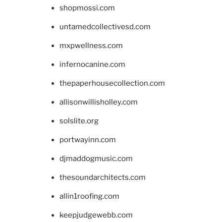
shopmossi.com
untamedcollectivesd.com
mxpwellness.com
infernocanine.com
thepaperhousecollection.com
allisonwillisholley.com
solslite.org
portwayinn.com
djmaddogmusic.com
thesoundarchitects.com
allin1roofing.com
keepjudgewebb.com