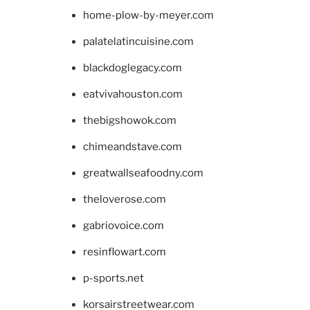
home-plow-by-meyer.com
palatelatincuisine.com
blackdoglegacy.com
eatvivahouston.com
thebigshowok.com
chimeandstave.com
greatwallseafoodny.com
theloverose.com
gabriovoice.com
resinflowart.com
p-sports.net
korsairstreetwear.com