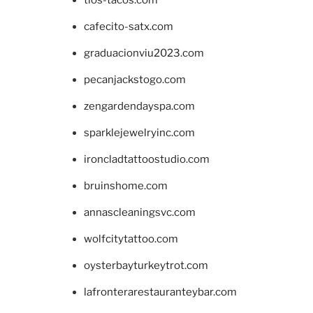
cafecito-satx.com
graduacionviu2023.com
pecanjackstogo.com
zengardendayspa.com
sparklejewelryinc.com
ironcladtattoostudio.com
bruinshome.com
annascleaningsvc.com
wolfcitytattoo.com
oysterbayturkeytrot.com
lafronterarestauranteybar.com