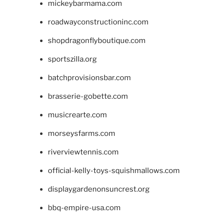
mickeybarmama.com
roadwayconstructioninc.com
shopdragonflyboutique.com
sportszilla.org
batchprovisionsbar.com
brasserie-gobette.com
musicrearte.com
morseysfarms.com
riverviewtennis.com
official-kelly-toys-squishmallows.com
displaygardenonsuncrest.org
bbq-empire-usa.com