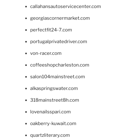
callahansautoservicecenter.com
georgiascornermarket.com
perfectfit24-7.com
portugalprivatedriver.com
von-racer.com
coffeeshopcharleston.com
salon104mainstreet.com
alkaspringswater.com
318mainstreet8h.com
lovenailsspari.com
oakberry-kuwait.com
quartzliterary.com