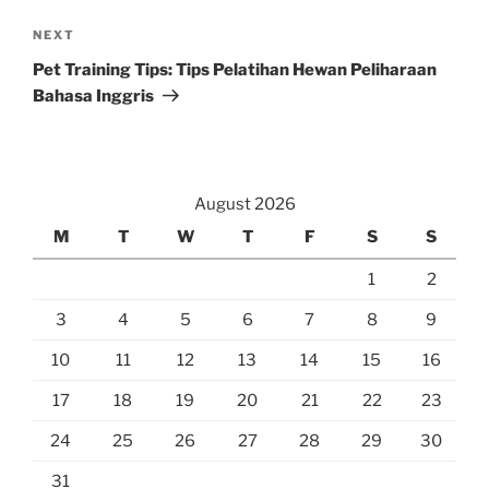
Next
NEXT
Post
Pet Training Tips: Tips Pelatihan Hewan Peliharaan
Bahasa Inggris
August 2026
M
T
W
T
F
S
S
1
2
3
4
5
6
7
8
9
10
11
12
13
14
15
16
17
18
19
20
21
22
23
24
25
26
27
28
29
30
31