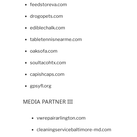
feedstoreva.com
drogopets.com
ediblechalk.com
tabletennisnearme.com
oaksofa.com
soultacohtx.com
capishcaps.com
gpsyfl.org
MEDIA PARTNER III
vwrepairarlington.com
cleaningservicebaltimore-md.com