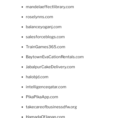
mandelaeffectlibrary.com
roselynns.com
balanceyoganj.com
salesforceblogs.com
TrainGames365.com
BaytownEvaCationRentals.com
JabalpurCakeDelivery.com
halobjd.com
intelligenceqatar.com
PikaPikaApp.com
takecareofbusinessdfw.org
HamadaOfJapan.com