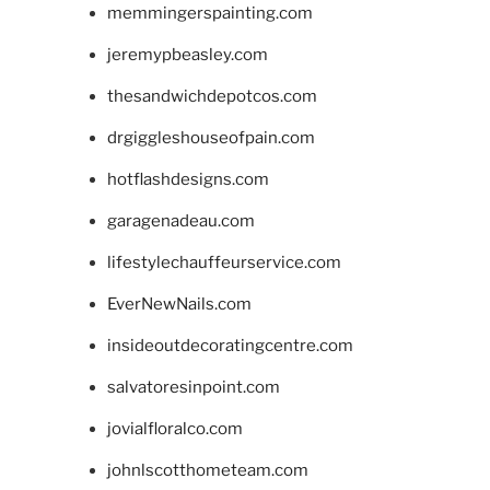
memmingerspainting.com
jeremypbeasley.com
thesandwichdepotcos.com
drgiggleshouseofpain.com
hotflashdesigns.com
garagenadeau.com
lifestylechauffeurservice.com
EverNewNails.com
insideoutdecoratingcentre.com
salvatoresinpoint.com
jovialfloralco.com
johnlscotthometeam.com