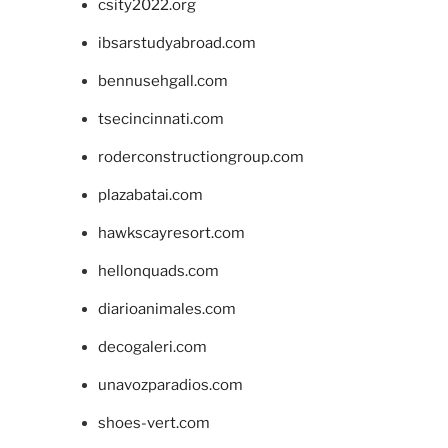
csity2022.org
ibsarstudyabroad.com
bennusehgall.com
tsecincinnati.com
roderconstructiongroup.com
plazabatai.com
hawkscayresort.com
hellonquads.com
diarioanimales.com
decogaleri.com
unavozparadios.com
shoes-vert.com