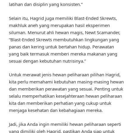
latihan dan disiplin yang konsisten.”
Selain itu, Hagrid juga memiliki Blast-Ended Skrewts,
makhluk aneh yang merupakan hasil eksperimen
siluman. Menurut ahli hewan magis, Newt Scamander,
“Blast-Ended Skrewts membutuhkan lingkungan yang
panas dan kering untuk bertahan hidup. Perawatan
yang baik termasuk memberi mereka makanan yang
sesuai dengan kebutuhan nutrisinya.”
Untuk merawat jenis hewan peliharaan pilihan Hagrid,
kita perlu memahami kebutuhan masing-masing hewan
dan memberikan perawatan yang sesuai. Penting untuk
selalu memperhatikan kesejahteraan hewan peliharaan
kita dan memberikan perhatian yang cukup untuk
menjaga kesehatan dan kebahagiaan mereka.
Jadi, jika Anda ingin memiliki hewan peliharaan seperti
yang dimiliki oleh Hagrid, pastikan Anda siap untuk