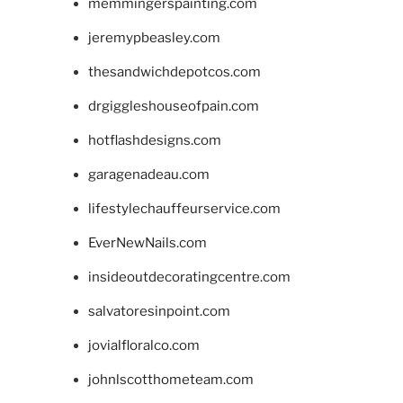
memmingerspainting.com
jeremypbeasley.com
thesandwichdepotcos.com
drgiggleshouseofpain.com
hotflashdesigns.com
garagenadeau.com
lifestylechauffeurservice.com
EverNewNails.com
insideoutdecoratingcentre.com
salvatoresinpoint.com
jovialfloralco.com
johnlscotthometeam.com