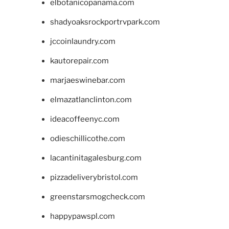
elbotanicopanama.com
shadyoaksrockportrvpark.com
jccoinlaundry.com
kautorepair.com
marjaeswinebar.com
elmazatlanclinton.com
ideacoffeenyc.com
odieschillicothe.com
lacantinitagalesburg.com
pizzadeliverybristol.com
greenstarsmogcheck.com
happypawspl.com