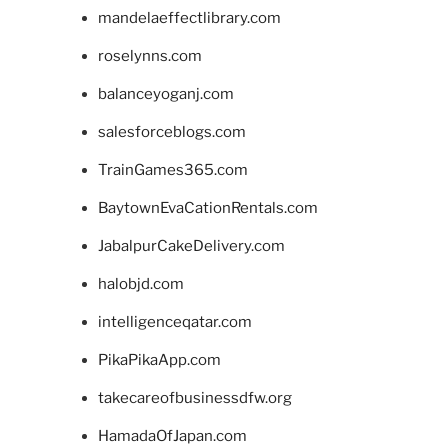
mandelaeffectlibrary.com
roselynns.com
balanceyoganj.com
salesforceblogs.com
TrainGames365.com
BaytownEvaCationRentals.com
JabalpurCakeDelivery.com
halobjd.com
intelligenceqatar.com
PikaPikaApp.com
takecareofbusinessdfw.org
HamadaOfJapan.com