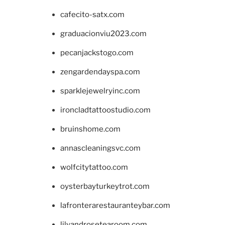
cafecito-satx.com
graduacionviu2023.com
pecanjackstogo.com
zengardendayspa.com
sparklejewelryinc.com
ironcladtattoostudio.com
bruinshome.com
annascleaningsvc.com
wolfcitytattoo.com
oysterbayturkeytrot.com
lafronterarestauranteybar.com
lilyandrosetearoom.com