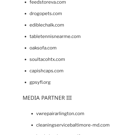
feedstoreva.com
drogopets.com
ediblechalk.com
tabletennisnearme.com
oaksofa.com
soultacohtx.com
capishcaps.com
gpsyfl.org
MEDIA PARTNER III
vwrepairarlington.com
cleaningservicebaltimore-md.com