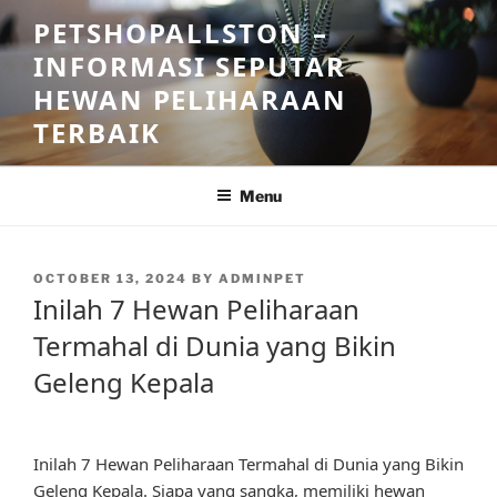
Skip
PETSHOPALLSTON –
to
INFORMASI SEPUTAR
content
HEWAN PELIHARAAN
TERBAIK
Menu
POSTED
OCTOBER 13, 2024
BY
ADMINPET
ON
Inilah 7 Hewan Peliharaan
Termahal di Dunia yang Bikin
Geleng Kepala
Inilah 7 Hewan Peliharaan Termahal di Dunia yang Bikin
Geleng Kepala. Siapa yang sangka, memiliki hewan