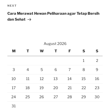
Next
NEXT
Post
Cara Merawat Hewan Peliharaan agar Tetap Bersih
dan Sehat
August 2026
M
T
W
T
F
S
S
1
2
3
4
5
6
7
8
9
10
11
12
13
14
15
16
17
18
19
20
21
22
23
24
25
26
27
28
29
30
31