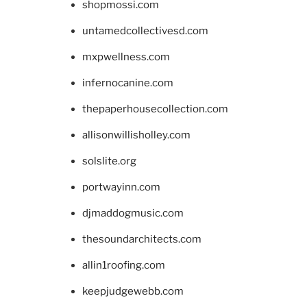
shopmossi.com
untamedcollectivesd.com
mxpwellness.com
infernocanine.com
thepaperhousecollection.com
allisonwillisholley.com
solslite.org
portwayinn.com
djmaddogmusic.com
thesoundarchitects.com
allin1roofing.com
keepjudgewebb.com