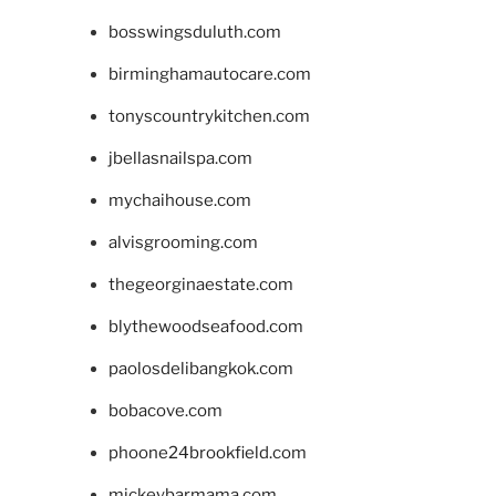
bosswingsduluth.com
birminghamautocare.com
tonyscountrykitchen.com
jbellasnailspa.com
mychaihouse.com
alvisgrooming.com
thegeorginaestate.com
blythewoodseafood.com
paolosdelibangkok.com
bobacove.com
phoone24brookfield.com
mickeybarmama.com