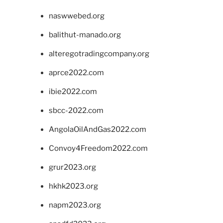
naswwebed.org
balithut-manado.org
alteregotradingcompany.org
aprce2022.com
ibie2022.com
sbcc-2022.com
AngolaOilAndGas2022.com
Convoy4Freedom2022.com
grur2023.org
hkhk2023.org
napm2023.org