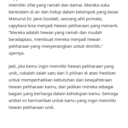
memiliki sifat yang ramah dan damai. Mereka suka
berendam di air dan hidup dalam kelompok yang besar.
Menurut Dr. Jane Goodall, seorang ahli primata,
capybara bisa menjadi hewan peliharaan yang menarik.
“Mereka adalah hewan yang ramah dan mudah
beradaptasi, membuat mereka menjadi hewan
peliharaan yang menyenangkan untuk dimiliki,”
ujarnya.
Jadi, jika kamu ingin memiliki hewan peliharaan yang
unik, cobalah salah satu dari 5 pilihan di atas! Pastikan
untuk memperhatikan kebutuhan dan kesejahteraan
hewan peliharaan kamu, dan jadikan mereka sebagai
bagian yang berharga dalam kehidupan kamu. Semoga
artikel ini bermanfaat untuk kamu yang ingin memiliki
hewan peliharaan unik.