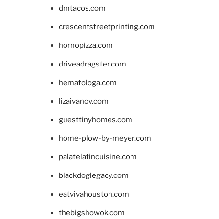
dmtacos.com
crescentstreetprinting.com
hornopizza.com
driveadragster.com
hematologa.com
lizaivanov.com
guesttinyhomes.com
home-plow-by-meyer.com
palatelatincuisine.com
blackdoglegacy.com
eatvivahouston.com
thebigshowok.com