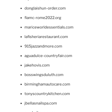
donglaishun-order.com
fiamc-rome2022.org
mariceworldessentials.com
lafisheriarestaurant.com
915jazzandmore.com
aguadulce-countryfair.com
jakehovis.com
bosswingsduluth.com
birminghamautocare.com
tonyscountrykitchen.com
jbellasnailspa.com