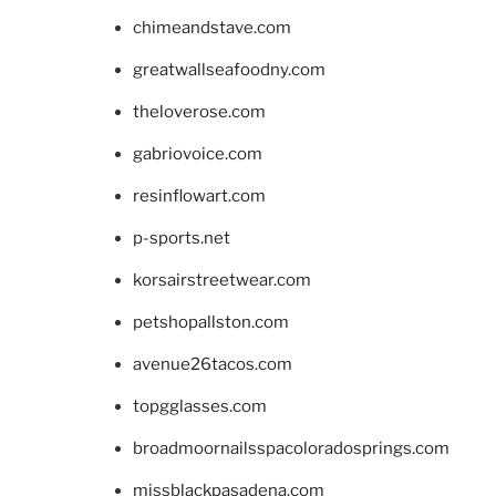
chimeandstave.com
greatwallseafoodny.com
theloverose.com
gabriovoice.com
resinflowart.com
p-sports.net
korsairstreetwear.com
petshopallston.com
avenue26tacos.com
topgglasses.com
broadmoornailsspacoloradosprings.com
missblackpasadena.com