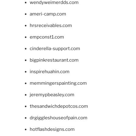
wendyweimerdds.com
ameri-camp.com
hrsreceivables.com
empconst1.com
cinderella-support.com
bigpinkrestaurant.com
inspirehuahin.com
memmingerspainting.com
jeremypbeasley.com
thesandwichdepotcos.com
drgiggleshouseofpain.com
hotflashdesigns.com