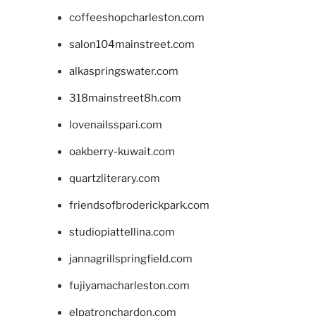
coffeeshopcharleston.com
salon104mainstreet.com
alkaspringswater.com
318mainstreet8h.com
lovenailsspari.com
oakberry-kuwait.com
quartzliterary.com
friendsofbroderickpark.com
studiopiattellina.com
jannagrillspringfield.com
fujiyamacharleston.com
elpatronchardon.com