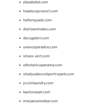
plazabatai.com
hawkscayresort.com
hellonquads.com
diarioanimales.com
decogaleri.com
unavozparadios.com
shoes-vert.com
elbotanicopanama.com
shadyoaksrockportrvpark.com
jccoinlaundry.com
kautorepair.com
marjaeswinebar.com