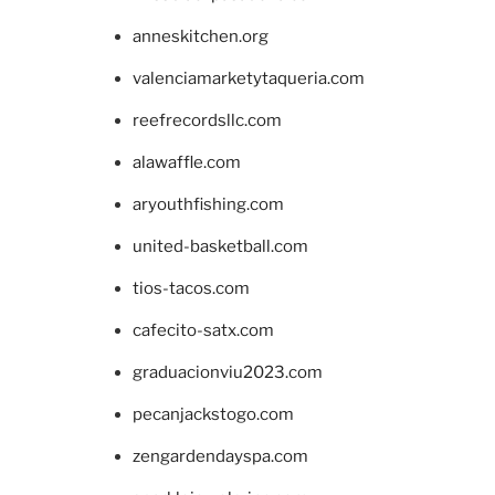
anneskitchen.org
valenciamarketytaqueria.com
reefrecordsllc.com
alawaffle.com
aryouthfishing.com
united-basketball.com
tios-tacos.com
cafecito-satx.com
graduacionviu2023.com
pecanjackstogo.com
zengardendayspa.com