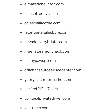
elmazatlanclinton.com
ideacoffeenyc.com
odieschillicothe.com
lacantinitagalesburg.com
pizzadeliverybristol.com
greenstarsmogcheck.com
happypawspl.com
callahansautoservicecenter.com
georgiascornermarket.com
perfectfit24-7.com
portugalprivatedriver.com
von-racer.com