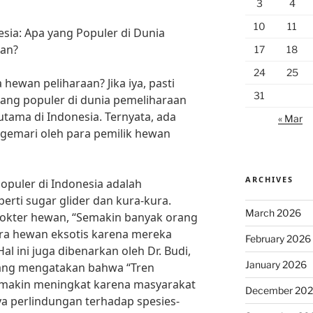
3
4
10
11
sia: Apa yang Populer di Dunia
aan?
17
18
24
25
ewan peliharaan? Jika iya, pasti
31
ang populer di dunia pemeliharaan
rutama di Indonesia. Ternyata, ada
« Mar
gemari oleh para pemilik hewan
ARCHIVES
opuler di Indonesia adalah
erti sugar glider dan kura-kura.
March 2026
dokter hewan, “Semakin banyak orang
ara hewan eksotis karena mereka
February 2026
l ini juga dibenarkan oleh Dr. Budi,
January 2026
 yang mengatakan bahwa “Tren
emakin meningkat karena masyarakat
December 20
a perlindungan terhadap spesies-