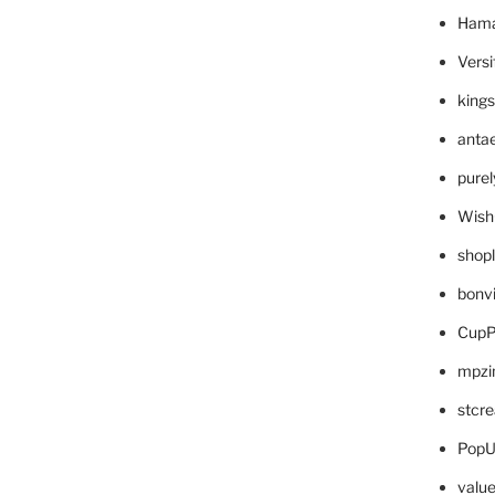
Hama
Versi
king
anta
pure
Wish
shop
bonv
CupP
mpzi
stcr
PopU
valu