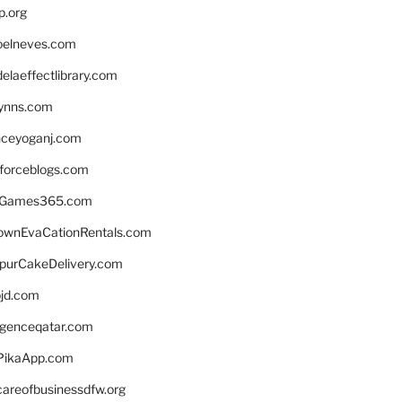
p.org
elneves.com
laeffectlibrary.com
lynns.com
nceyoganj.com
sforceblogs.com
nGames365.com
ownEvaCationRentals.com
lpurCakeDelivery.com
bjd.com
ligenceqatar.com
PikaApp.com
careofbusinessdfw.org