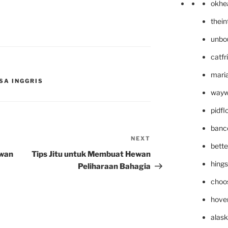
okhe
thei
unbo
catfr
maria
SA INGGRIS
wayw
pidf
banc
NEXT
Next
bett
Post
ewan
Tips Jitu untuk Membuat Hewan
hing
Peliharaan Bahagia
choo
hove
alask