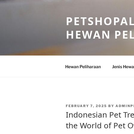
Skip
to
PETSHOPAL
content
HEWAN PE
Hewan Peliharaan
Jenis Hewa
POSTED
FEBRUARY 7, 2025
BY
ADMINP
ON
Indonesian Pet Tre
the World of Pet 