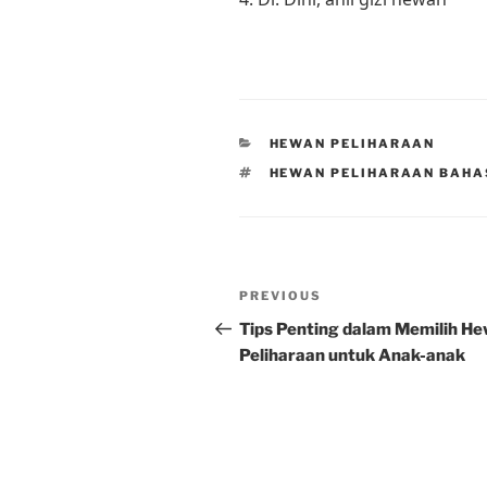
CATEGORIES
HEWAN PELIHARAAN
TAGS
HEWAN PELIHARAAN BAHA
Post
Previous
PREVIOUS
navigation
Post
Tips Penting dalam Memilih H
Peliharaan untuk Anak-anak