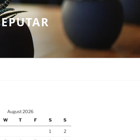
SEPUTAR
August 2026
W
T
F
S
S
1
2