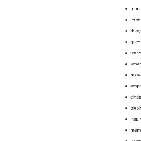
rebe
jmpb
drjor
quee
wend
amer
hrsr
empc
cinde
bigp
inspi
memm
jere