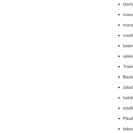
stsm
mano
mande
rose
bala
sale
Trai
Bayt
Jaba
halo
intel
Pika
take