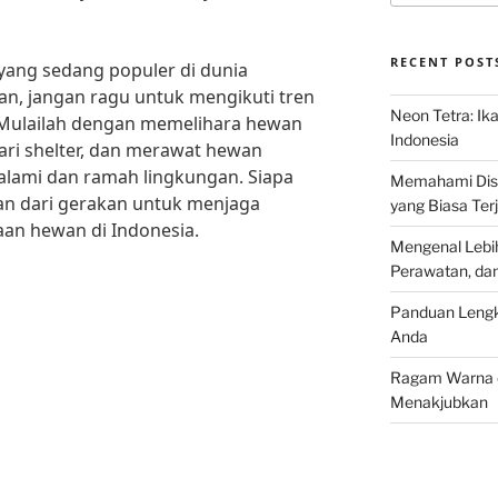
RECENT POST
a yang sedang populer di dunia
n, jangan ragu untuk mengikuti tren
Neon Tetra: Ik
 Mulailah dengan memelihara hewan
Indonesia
ri shelter, dan merawat hewan
alami dan ramah lingkungan. Siapa
Memahami Discu
an dari gerakan untuk menjaga
yang Biasa Terj
aan hewan di Indonesia.
Mengenal Lebih
Perawatan, da
Panduan Lengk
Anda
Ragam Warna d
Menakjubkan