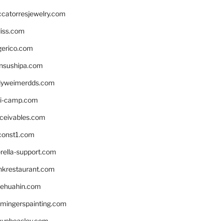
ccatorresjewelry.com
liss.com
gerico.com
nsushipa.com
yweimerdds.com
i-camp.com
eceivables.com
onst1.com
rella-support.com
inkrestaurant.com
rehuahin.com
ingerspainting.com
mypbeasley.com