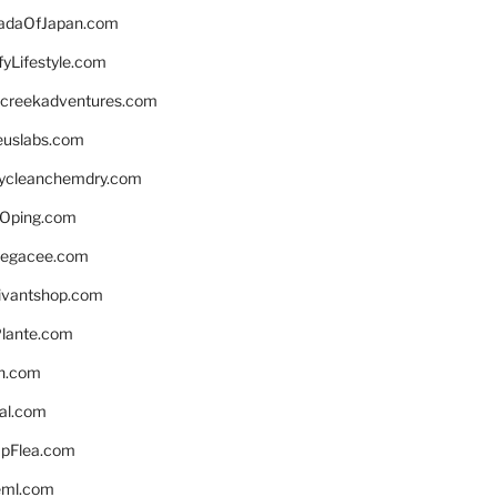
daOfJapan.com
fyLifestyle.com
screekadventures.com
euslabs.com
lycleanchemdry.com
Oping.com
legacee.com
ivantshop.com
lante.com
n.com
eal.com
pFlea.com
eml.com