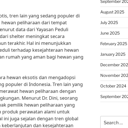
September 20
August 2025
is, tren lain yang sedang populer di
 hewan peliharaan dari tempat
July 2025
nurut data dari Yayasan Peduli
June 2025
ari shelter meningkat secara
un terakhir. Hal ini menunjukkan
February 2025
duli terhadap kesejahteraan hewan
January 2025
an rumah yang aman bagi hewan yang
December 20
November 20
ara hewan eksotis dan mengadopsi
g populer di Indonesia. Tren lain yang
October 2024
 merawat hewan peliharaan dengan
September 20
ngkungan. Menurut Dr. Dini, seorang
nyak pemilik hewan peliharaan yang
 produk perawatan alami untuk
 ini juga sejalan dengan tren global
Search
keberlanjutan dan kesejahteraan
for: