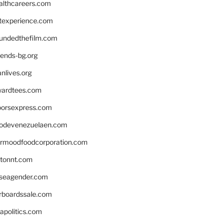
althcareers.com
ntexperience.com
undedthefilm.com
iends-bg.org
nlives.org
ardtees.com
loorsexpress.com
odevenezuelaen.com
ermoodfoodcorporation.com
stonnt.com
seagender.com
rboardssale.com
apolitics.com