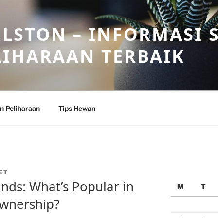
LSTON – INFORMASI 
LIHARAAN TERBAIK
n Peliharaan
Tips Hewan
ET
nds: What’s Popular in
M
T
Ownership?