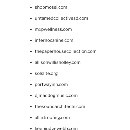
shopmossi.com
untamedcollectivesd.com
mxpwellness.com
infernocanine.com
thepaperhousecollection.com
allisonwillisholley.com
solslite.org
portwayinn.com
djmaddogmusic.com
thesoundarchitects.com
allin1roofing.com
keepjudgewebb.com