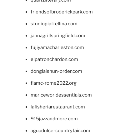
quartzliterary.com
friendsofbroderickpark.com
studiopiattellina.com
jannagrillspringfield.com
fujiyamacharleston.com
elpatronchardon.com
donglaishun-order.com
fiamc-rome2022.org
mariceworldessentials.com
lafisheriarestaurant.com
915jazzandmore.com
aguadulce-countryfair.com