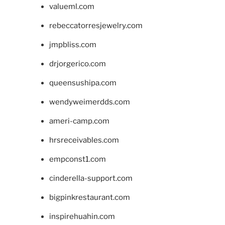
valueml.com
rebeccatorresjewelry.com
jmpbliss.com
drjorgerico.com
queensushipa.com
wendyweimerdds.com
ameri-camp.com
hrsreceivables.com
empconst1.com
cinderella-support.com
bigpinkrestaurant.com
inspirehuahin.com