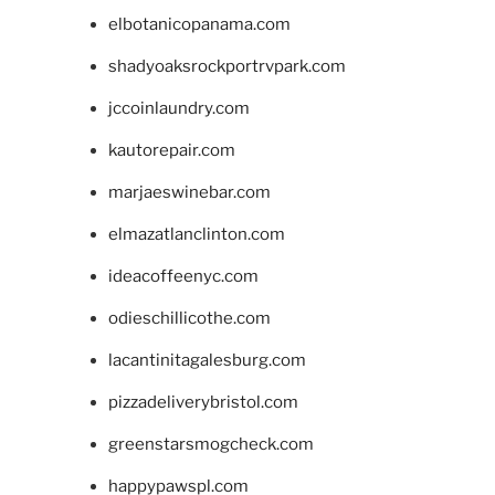
elbotanicopanama.com
shadyoaksrockportrvpark.com
jccoinlaundry.com
kautorepair.com
marjaeswinebar.com
elmazatlanclinton.com
ideacoffeenyc.com
odieschillicothe.com
lacantinitagalesburg.com
pizzadeliverybristol.com
greenstarsmogcheck.com
happypawspl.com