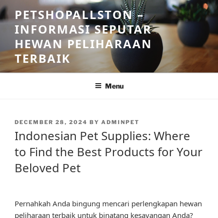
Skip
PETSHOPALLSTON –
to
INFORMASI SEPUTAR
content
HEWAN PELIHARAAN
TERBAIK
Menu
POSTED
DECEMBER 28, 2024
BY
ADMINPET
ON
Indonesian Pet Supplies: Where
to Find the Best Products for Your
Beloved Pet
Pernahkah Anda bingung mencari perlengkapan hewan
peliharaan terbaik untuk binatang kesayangan Anda?