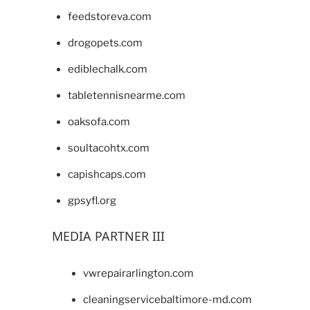
feedstoreva.com
drogopets.com
ediblechalk.com
tabletennisnearme.com
oaksofa.com
soultacohtx.com
capishcaps.com
gpsyfl.org
MEDIA PARTNER III
vwrepairarlington.com
cleaningservicebaltimore-md.com