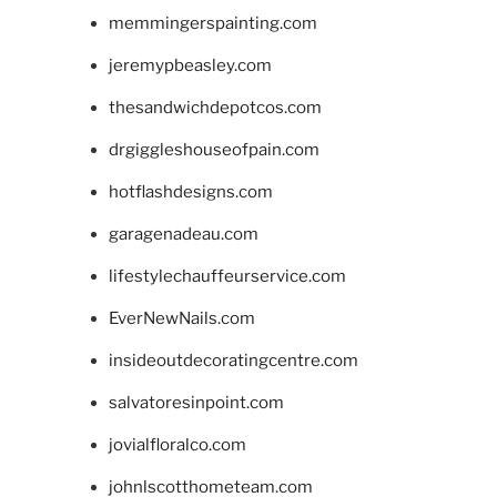
memmingerspainting.com
jeremypbeasley.com
thesandwichdepotcos.com
drgiggleshouseofpain.com
hotflashdesigns.com
garagenadeau.com
lifestylechauffeurservice.com
EverNewNails.com
insideoutdecoratingcentre.com
salvatoresinpoint.com
jovialfloralco.com
johnlscotthometeam.com