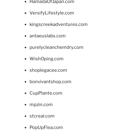
HamadaOfJapan.com
VersifyLifestyle.com
kingscreekadventures.com
antaeuslabs.com
purelycleanchemdry.com
WishOping.com
shoplegacee.com
bonvivantshop.com
CupPlante.com
mpzin.com
stcreal.com
PopUpFlea.com