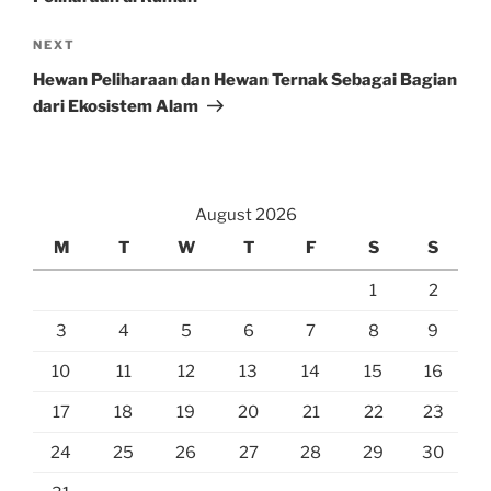
Next
NEXT
Post
Hewan Peliharaan dan Hewan Ternak Sebagai Bagian
dari Ekosistem Alam
August 2026
M
T
W
T
F
S
S
1
2
3
4
5
6
7
8
9
10
11
12
13
14
15
16
17
18
19
20
21
22
23
24
25
26
27
28
29
30