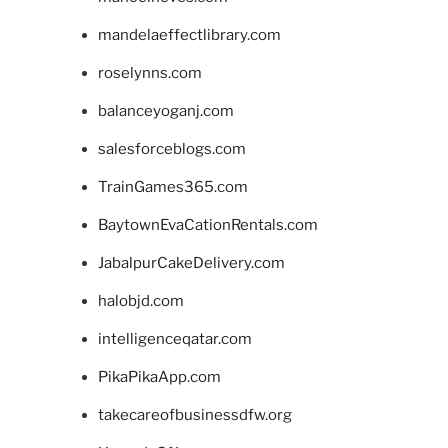
mandelaeffectlibrary.com
roselynns.com
balanceyoganj.com
salesforceblogs.com
TrainGames365.com
BaytownEvaCationRentals.com
JabalpurCakeDelivery.com
halobjd.com
intelligenceqatar.com
PikaPikaApp.com
takecareofbusinessdfw.org