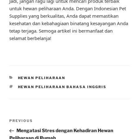
Jadi, jangan ragu lagi untuk mencari produk terbaik
untuk hewan peliharaan Anda. Dengan Indonesian Pet
Supplies yang berkualitas, Anda dapat memastikan
kesehatan dan kebahagiaan binatang kesayangan Anda
tetap terjaga. Semoga artikel ini bermanfaat dan
selamat berbelanja!
CATEGORIES
HEWAN PELIHARAAN
TAGS
HEWAN PELIHARAAN BAHASA INGGRIS
Post
Previous
PREVIOUS
navigation
Post
Mengatasi Stres dengan Kehadiran Hewan
Peliharaan di Rumah