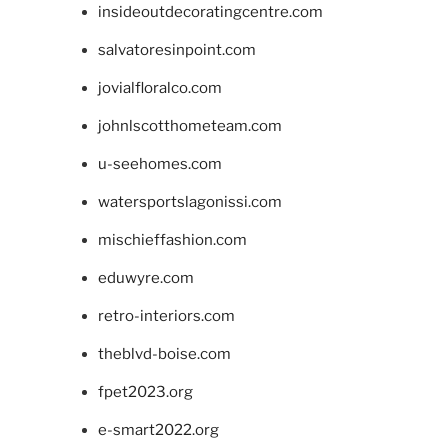
insideoutdecoratingcentre.com
salvatoresinpoint.com
jovialfloralco.com
johnlscotthometeam.com
u-seehomes.com
watersportslagonissi.com
mischieffashion.com
eduwyre.com
retro-interiors.com
theblvd-boise.com
fpet2023.org
e-smart2022.org