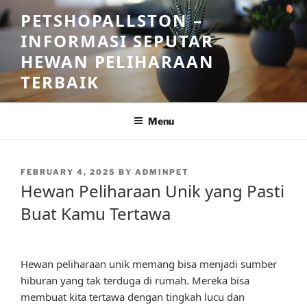
Skip
PETSHOPALLSTON –
to
INFORMASI SEPUTAR
content
HEWAN PELIHARAAN
TERBAIK
Menu
POSTED
FEBRUARY 4, 2025
BY
ADMINPET
ON
Hewan Peliharaan Unik yang Pasti
Buat Kamu Tertawa
Hewan peliharaan unik memang bisa menjadi sumber
hiburan yang tak terduga di rumah. Mereka bisa
membuat kita tertawa dengan tingkah lucu dan