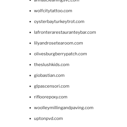
wolfcitytattoo.com
oysterbayturkeytrot.com
lafronterarestauranteybar.com
lilyandrosetearoom.com
olivesburgberrypatch.com
theslushkids.com
giobastian.com
glpascensori.com
rifloorepoxy.com
woolleymillingandpaving.com
uptonpvd.com