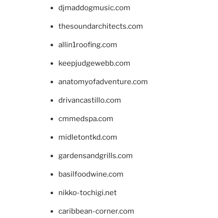
djmaddogmusic.com
thesoundarchitects.com
allin1roofing.com
keepjudgewebb.com
anatomyofadventure.com
drivancastillo.com
cmmedspa.com
midletontkd.com
gardensandgrills.com
basilfoodwine.com
nikko-tochigi.net
caribbean-corner.com