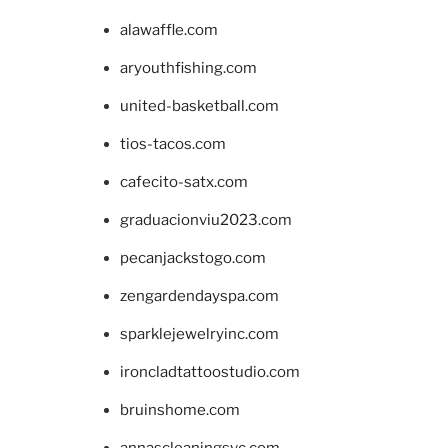
alawaffle.com
aryouthfishing.com
united-basketball.com
tios-tacos.com
cafecito-satx.com
graduacionviu2023.com
pecanjackstogo.com
zengardendayspa.com
sparklejewelryinc.com
ironcladtattoostudio.com
bruinshome.com
annascleaningsvc.com