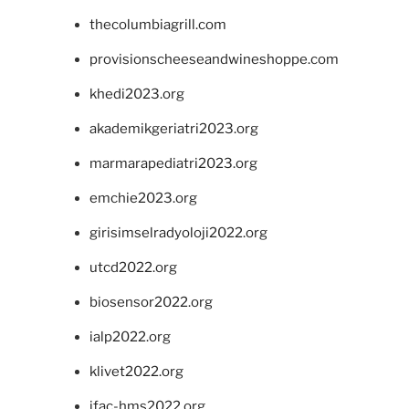
thecolumbiagrill.com
provisionscheeseandwineshoppe.com
khedi2023.org
akademikgeriatri2023.org
marmarapediatri2023.org
emchie2023.org
girisimselradyoloji2022.org
utcd2022.org
biosensor2022.org
ialp2022.org
klivet2022.org
ifac-hms2022.org