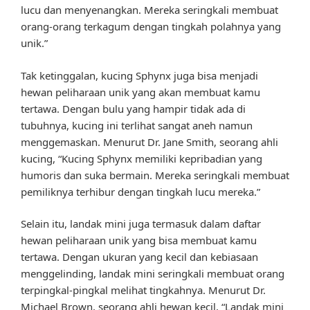
lucu dan menyenangkan. Mereka seringkali membuat
orang-orang terkagum dengan tingkah polahnya yang
unik.”
Tak ketinggalan, kucing Sphynx juga bisa menjadi
hewan peliharaan unik yang akan membuat kamu
tertawa. Dengan bulu yang hampir tidak ada di
tubuhnya, kucing ini terlihat sangat aneh namun
menggemaskan. Menurut Dr. Jane Smith, seorang ahli
kucing, “Kucing Sphynx memiliki kepribadian yang
humoris dan suka bermain. Mereka seringkali membuat
pemiliknya terhibur dengan tingkah lucu mereka.”
Selain itu, landak mini juga termasuk dalam daftar
hewan peliharaan unik yang bisa membuat kamu
tertawa. Dengan ukuran yang kecil dan kebiasaan
menggelinding, landak mini seringkali membuat orang
terpingkal-pingkal melihat tingkahnya. Menurut Dr.
Michael Brown, seorang ahli hewan kecil, “Landak mini