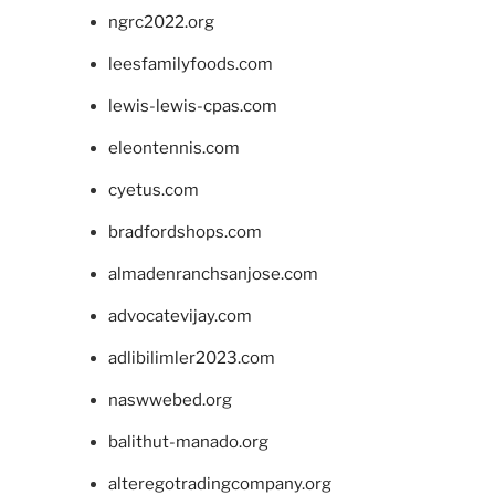
ngrc2022.org
leesfamilyfoods.com
lewis-lewis-cpas.com
eleontennis.com
cyetus.com
bradfordshops.com
almadenranchsanjose.com
advocatevijay.com
adlibilimler2023.com
naswwebed.org
balithut-manado.org
alteregotradingcompany.org