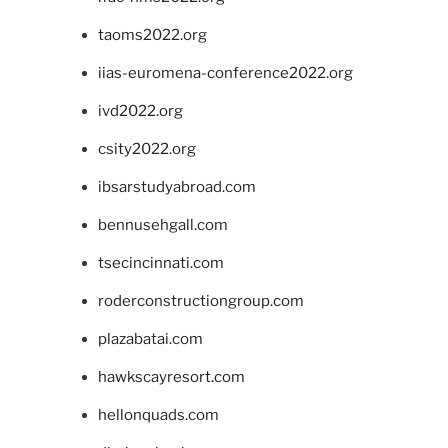
taoms2022.org
iias-euromena-conference2022.org
ivd2022.org
csity2022.org
ibsarstudyabroad.com
bennusehgall.com
tsecincinnati.com
roderconstructiongroup.com
plazabatai.com
hawkscayresort.com
hellonquads.com