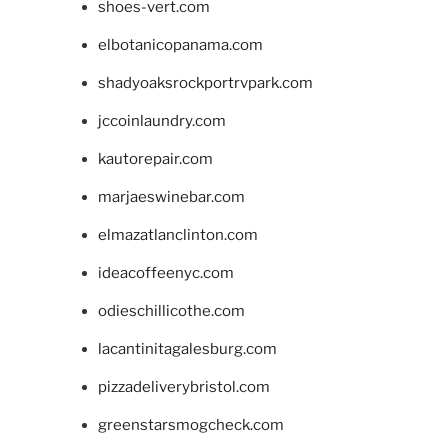
shoes-vert.com
elbotanicopanama.com
shadyoaksrockportrvpark.com
jccoinlaundry.com
kautorepair.com
marjaeswinebar.com
elmazatlanclinton.com
ideacoffeenyc.com
odieschillicothe.com
lacantinitagalesburg.com
pizzadeliverybristol.com
greenstarsmogcheck.com