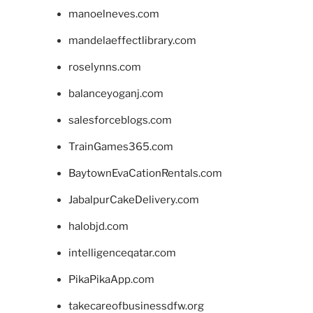
manoelneves.com
mandelaeffectlibrary.com
roselynns.com
balanceyoganj.com
salesforceblogs.com
TrainGames365.com
BaytownEvaCationRentals.com
JabalpurCakeDelivery.com
halobjd.com
intelligenceqatar.com
PikaPikaApp.com
takecareofbusinessdfw.org