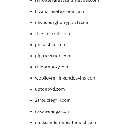
lafronterarestauranteybar.com
lilyandrosetearoom.com
olivesburgberrypatch.com
theslushkids.com
giobastian.com
glpascensori.com
rifloorepoxy.com
woolleymillingandpaving.com
uptonpvd.com
2troublegrill.com
casateranga.com
sticksandstonesstudiooh.com