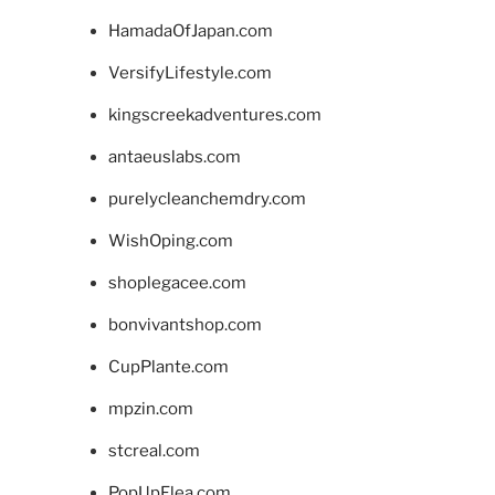
HamadaOfJapan.com
VersifyLifestyle.com
kingscreekadventures.com
antaeuslabs.com
purelycleanchemdry.com
WishOping.com
shoplegacee.com
bonvivantshop.com
CupPlante.com
mpzin.com
stcreal.com
PopUpFlea.com