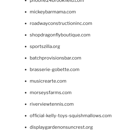
phoone24brookfield.com
mickeybarmama.com
roadwayconstructioninc.com
shopdragonflyboutique.com
sportszilla.org
batchprovisionsbar.com
brasserie-gobette.com
musicrearte.com
morseysfarms.com
riverviewtennis.com
official-kelly-toys-squishmallows.com
displaygardenonsuncrest.org