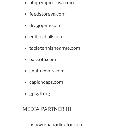
bbq-empire-usa.com
feedstoreva.com
drogopets.com
ediblechalk.com
tabletennisnearme.com
oaksofa.com
soultacohtx.com
capishcaps.com
gpsyfl.org
MEDIA PARTNER III
vwrepairarlington.com