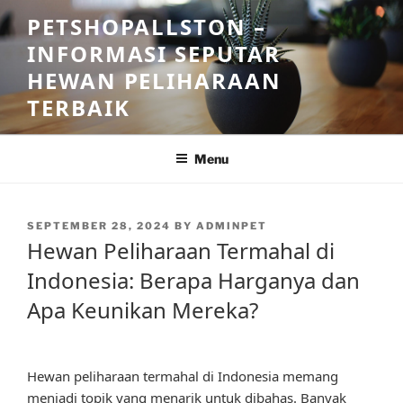
Skip
PETSHOPALLSTON –
to
INFORMASI SEPUTAR
content
HEWAN PELIHARAAN
TERBAIK
Menu
POSTED
SEPTEMBER 28, 2024
BY
ADMINPET
ON
Hewan Peliharaan Termahal di
Indonesia: Berapa Harganya dan
Apa Keunikan Mereka?
Hewan peliharaan termahal di Indonesia memang
menjadi topik yang menarik untuk dibahas. Banyak