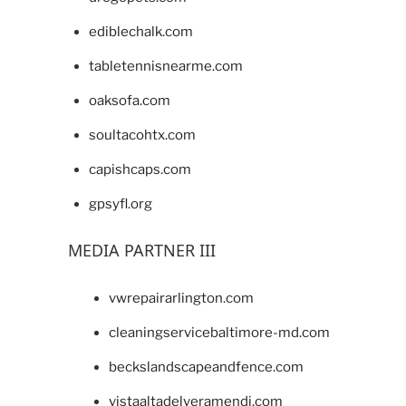
ediblechalk.com
tabletennisnearme.com
oaksofa.com
soultacohtx.com
capishcaps.com
gpsyfl.org
MEDIA PARTNER III
vwrepairarlington.com
cleaningservicebaltimore-md.com
beckslandscapeandfence.com
vistaaltadelveramendi.com