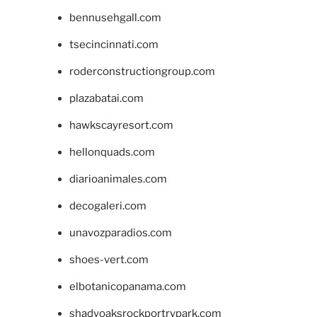
bennusehgall.com
tsecincinnati.com
roderconstructiongroup.com
plazabatai.com
hawkscayresort.com
hellonquads.com
diarioanimales.com
decogaleri.com
unavozparadios.com
shoes-vert.com
elbotanicopanama.com
shadyoaksrockportrvpark.com