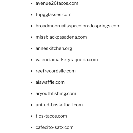
avenue26tacos.com
topgglasses.com
broadmoornailsspacoloradosprings.com
missblackpasadena.com
anneskitchen.org
valenciamarketytaqueria.com
reefrecordsllc.com
alawaffle.com
aryouthfishing.com
united-basketball.com
tios-tacos.com
cafecito-satx.com