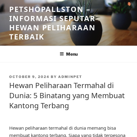
Skip
PETSHOPALLSTON –
to
INFORMASI SEPUTAR
content
HEWAN PELIHARAAN
TERBAIK
Menu
POSTED
OCTOBER 9, 2024
BY
ADMINPET
ON
Hewan Peliharaan Termahal di
Dunia: 5 Binatang yang Membuat
Kantong Terbang
Hewan peliharaan termahal di dunia memang bisa
membuat kantong terbang. Siapa yang tidak terpesona