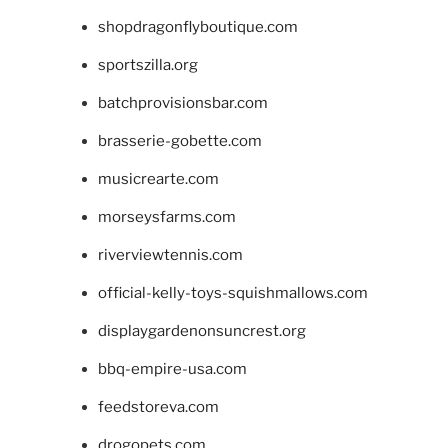
shopdragonflyboutique.com
sportszilla.org
batchprovisionsbar.com
brasserie-gobette.com
musicrearte.com
morseysfarms.com
riverviewtennis.com
official-kelly-toys-squishmallows.com
displaygardenonsuncrest.org
bbq-empire-usa.com
feedstoreva.com
drogopets.com