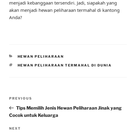
menjadi kebanggaan tersendiri. Jadi, siapakah yang
akan menjadi hewan peliharaan termahal di kantong
Anda?
CATEGORIES
HEWAN PELIHARAAN
TAGS
HEWAN PELIHARAAN TERMAHAL DI DUNIA
Post
Previous
PREVIOUS
navigation
Post
Tips Memilih Jenis Hewan Peliharaan Jinak yang
Cocok untuk Keluarga
Next
NEXT