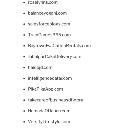
roselynns.com
balanceyoganj.com
salesforceblogs.com
TrainGames365.com
BaytownEvaCationRentals.com
JabalpurCakeDelivery.com
halobjd.com
intelligenceqatar.com
PikaPikaApp.com
takecareofbusinessdfw.org
HamadaOfJapan.com
VersifyLifestyle.com