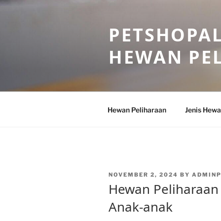
Skip
to
PETSHOPAL
content
HEWAN PE
Hewan Peliharaan
Jenis Hewa
POSTED
NOVEMBER 2, 2024
BY
ADMIN
ON
Hewan Peliharaan
Anak-anak