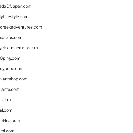
daOfJapan.com
fyLifestyle.com
screekadventures.com
euslabs.com
lycleanchemdry.com
Oping.com
legacee.com
ivantshop.com
lante.com
n.com
eal.com
pFlea.com
eml.com