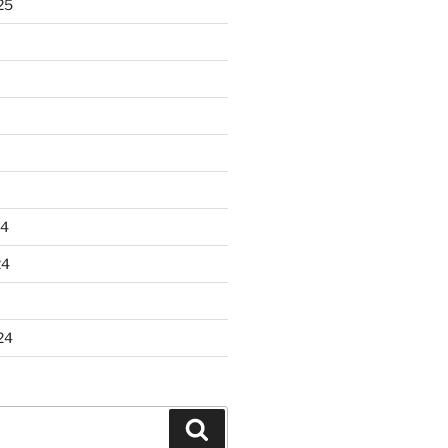
25
24
24
24
Search