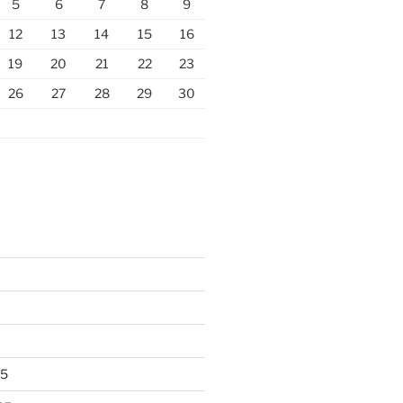
5
6
7
8
9
12
13
14
15
16
19
20
21
22
23
26
27
28
29
30
25