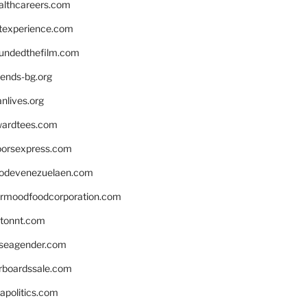
althcareers.com
ntexperience.com
undedthefilm.com
iends-bg.org
nlives.org
ardtees.com
loorsexpress.com
odevenezuelaen.com
ermoodfoodcorporation.com
stonnt.com
seagender.com
rboardssale.com
apolitics.com