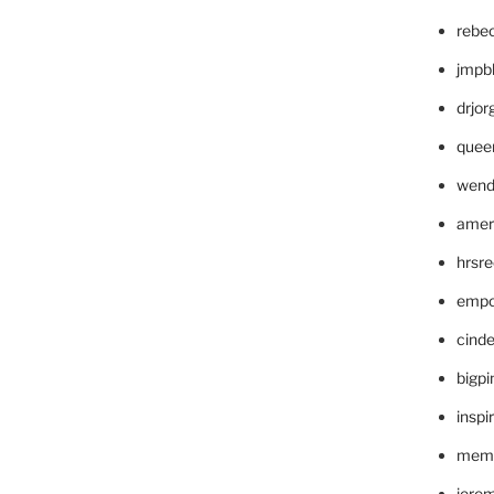
rebe
jmpb
drjor
quee
wend
amer
hrsr
empc
cinde
bigp
inspi
memm
jere