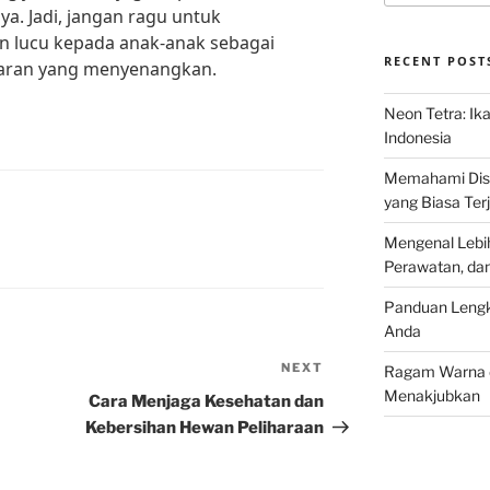
a. Jadi, jangan ragu untuk
 lucu kepada anak-anak sebagai
RECENT POST
aran yang menyenangkan.
Neon Tetra: Ik
Indonesia
Memahami Discu
yang Biasa Terj
Mengenal Lebih
Perawatan, da
Panduan Lengk
Anda
NEXT
Next
Ragam Warna d
Post
Menakjubkan
Cara Menjaga Kesehatan dan
Kebersihan Hewan Peliharaan