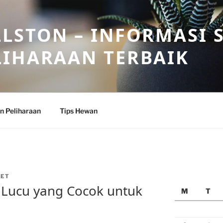
LSTON – INFORMASI 
LIHARAAN TERBAIK
n Peliharaan
Tips Hewan
PET
 Lucu yang Cocok untuk
M
T