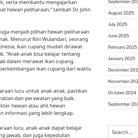
September 20
k, serta membantu mengajarkan
t hewan peliharaan,” tambah Dr. John
August 2025
July 2025
juga menjadi pilihan hewan peliharaan
June 2025
nak. Menurut Rini Wulandari, seorang
ndonesia, ikan cupang mudah dirawat
February 2025
k. “Anak-anak bisa belajar tentang
January 2025
ab dalam merawat ikan cupang.
 perkembangan ikan cupang dari waktu
December 20
November 20
raan lucu untuk anak-anak, pastikan
October 2024
atian dan perawatan yang baik.
September 20
okter hewan atau ahli hewan
 informasi yang lebih lengkap.
raan lucu, anak-anak dapat belajar
Search
ng jawab, dan juga kepedulian
for: