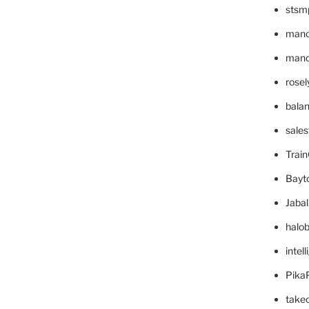
stsm
mano
mande
rose
bala
sale
Trai
Bayt
Jaba
halo
intel
Pika
take