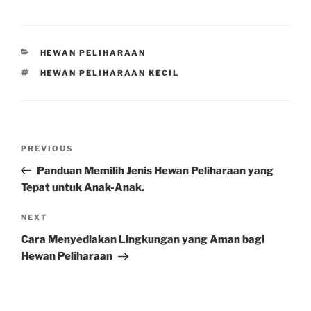
CATEGORIES
HEWAN PELIHARAAN
TAGS
HEWAN PELIHARAAN KECIL
Post
Previous
PREVIOUS
navigation
Post
Panduan Memilih Jenis Hewan Peliharaan yang
Tepat untuk Anak-Anak.
Next
NEXT
Post
Cara Menyediakan Lingkungan yang Aman bagi
Hewan Peliharaan