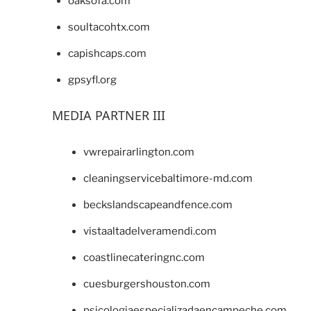
oaksofa.com
soultacohtx.com
capishcaps.com
gpsyfl.org
MEDIA PARTNER III
vwrepairarlington.com
cleaningservicebaltimore-md.com
beckslandscapeandfence.com
vistaaltadelveramendi.com
coastlinecateringnc.com
cuesburgershouston.com
psicologiaespecializadaencampeche.com