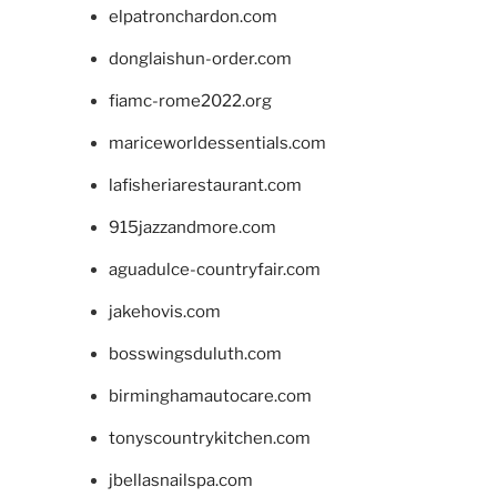
elpatronchardon.com
donglaishun-order.com
fiamc-rome2022.org
mariceworldessentials.com
lafisheriarestaurant.com
915jazzandmore.com
aguadulce-countryfair.com
jakehovis.com
bosswingsduluth.com
birminghamautocare.com
tonyscountrykitchen.com
jbellasnailspa.com