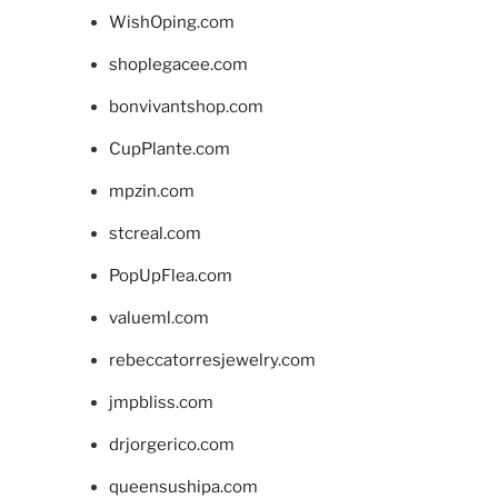
WishOping.com
shoplegacee.com
bonvivantshop.com
CupPlante.com
mpzin.com
stcreal.com
PopUpFlea.com
valueml.com
rebeccatorresjewelry.com
jmpbliss.com
drjorgerico.com
queensushipa.com