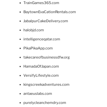
TrainGames365.com
BaytownEvaCationRentals.com
JabalpurCakeDelivery.com
halobjd.com
intelligenceqatar.com
PikaPikaApp.com
takecareofbusinessdfw.org
HamadaOfJapan.com
VersifyLifestyle.com
kingscreekadventures.com
antaeuslabs.com
purelycleanchemdry.com