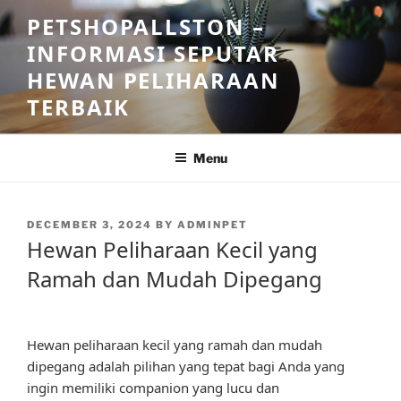
Skip
PETSHOPALLSTON –
to
INFORMASI SEPUTAR
content
HEWAN PELIHARAAN
TERBAIK
Menu
POSTED
DECEMBER 3, 2024
BY
ADMINPET
ON
Hewan Peliharaan Kecil yang
Ramah dan Mudah Dipegang
Hewan peliharaan kecil yang ramah dan mudah
dipegang adalah pilihan yang tepat bagi Anda yang
ingin memiliki companion yang lucu dan