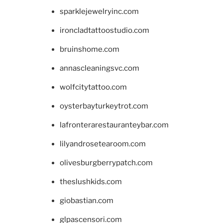
sparklejewelryinc.com
ironcladtattoostudio.com
bruinshome.com
annascleaningsvc.com
wolfcitytattoo.com
oysterbayturkeytrot.com
lafronterarestauranteybar.com
lilyandrosetearoom.com
olivesburgberrypatch.com
theslushkids.com
giobastian.com
glpascensori.com