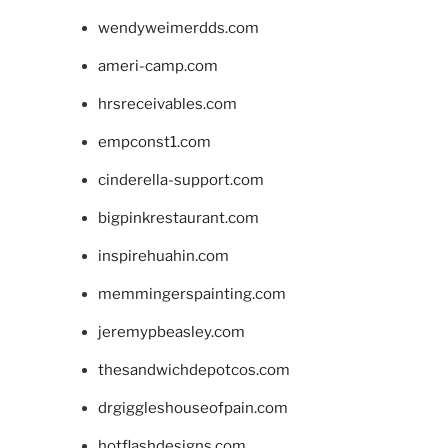
wendyweimerdds.com
ameri-camp.com
hrsreceivables.com
empconst1.com
cinderella-support.com
bigpinkrestaurant.com
inspirehuahin.com
memmingerspainting.com
jeremypbeasley.com
thesandwichdepotcos.com
drgiggleshouseofpain.com
hotflashdesigns.com