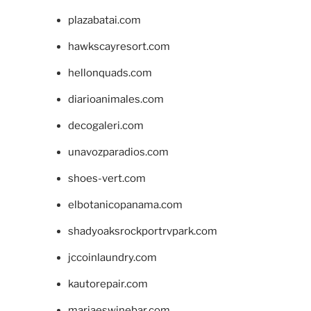
plazabatai.com
hawkscayresort.com
hellonquads.com
diarioanimales.com
decogaleri.com
unavozparadios.com
shoes-vert.com
elbotanicopanama.com
shadyoaksrockportrvpark.com
jccoinlaundry.com
kautorepair.com
marjaeswinebar.com