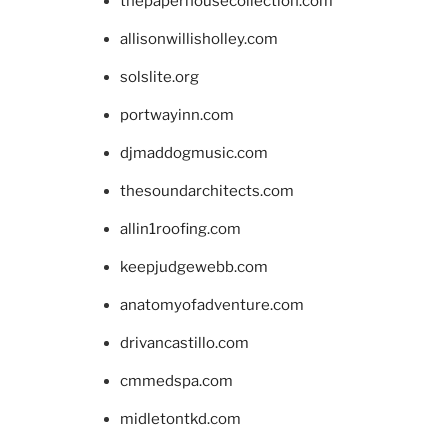
thepaperhousecollection.com
allisonwillisholley.com
solslite.org
portwayinn.com
djmaddogmusic.com
thesoundarchitects.com
allin1roofing.com
keepjudgewebb.com
anatomyofadventure.com
drivancastillo.com
cmmedspa.com
midletontkd.com