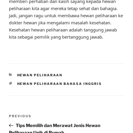
memberi perhatian dan kasih sayang kepada hewan
peliharaan kita agar mereka tetap sehat dan bahagia.
Jadi, jangan ragu untuk membawa hewan peliharaan ke
dokter hewan jika mengalami masalah kesehatan.
Kesehatan hewan peliharaan adalah tanggung jawab
kita sebagai pemilik yang bertanggung jawab.
CATEGORIES
HEWAN PELIHARAAN
TAGS
HEWAN PELIHARAAN BAHASA INGGRIS
Post
Previous
PREVIOUS
navigation
Post
Tips Memilih dan Merawat Jenis Hewan
Peliharaan Unik di Rumah