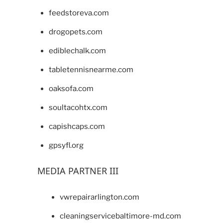
feedstoreva.com
drogopets.com
ediblechalk.com
tabletennisnearme.com
oaksofa.com
soultacohtx.com
capishcaps.com
gpsyfl.org
MEDIA PARTNER III
vwrepairarlington.com
cleaningservicebaltimore-md.com