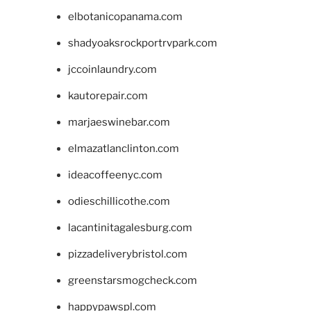
elbotanicopanama.com
shadyoaksrockportrvpark.com
jccoinlaundry.com
kautorepair.com
marjaeswinebar.com
elmazatlanclinton.com
ideacoffeenyc.com
odieschillicothe.com
lacantinitagalesburg.com
pizzadeliverybristol.com
greenstarsmogcheck.com
happypawspl.com