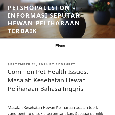
Skip
PETSHOPALLSTON –
to
INFORMASI SEPUTAR
content
HEWAN PELIHARAAN
TERBAIK
Menu
POSTED
SEPTEMBER 21, 2024
BY
ADMINPET
ON
Common Pet Health Issues:
Masalah Kesehatan Hewan
Peliharaan Bahasa Inggris
Masalah Kesehatan Hewan Peliharaan adalah topik
yang penting untuk diperbincangkan. Sebagai pemilik