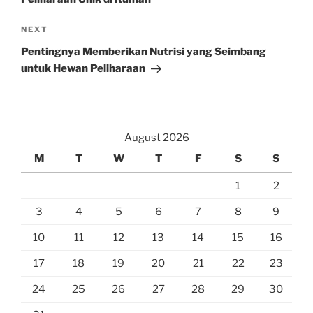
Next
NEXT
Post
Pentingnya Memberikan Nutrisi yang Seimbang
untuk Hewan Peliharaan
August 2026
M
T
W
T
F
S
S
1
2
3
4
5
6
7
8
9
10
11
12
13
14
15
16
17
18
19
20
21
22
23
24
25
26
27
28
29
30