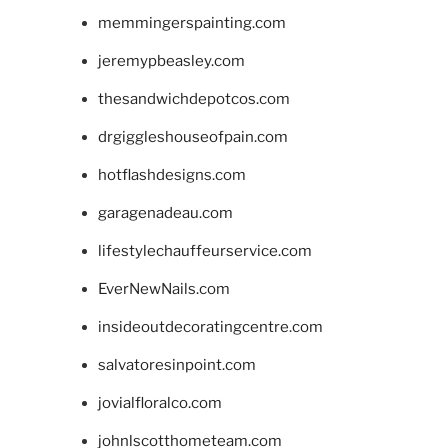
memmingerspainting.com
jeremypbeasley.com
thesandwichdepotcos.com
drgiggleshouseofpain.com
hotflashdesigns.com
garagenadeau.com
lifestylechauffeurservice.com
EverNewNails.com
insideoutdecoratingcentre.com
salvatoresinpoint.com
jovialfloralco.com
johnlscotthometeam.com