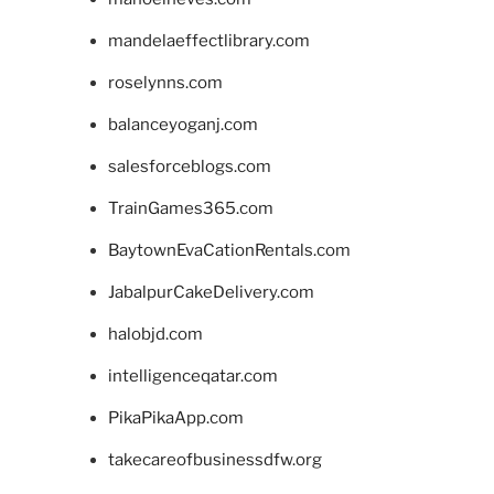
mandelaeffectlibrary.com
roselynns.com
balanceyoganj.com
salesforceblogs.com
TrainGames365.com
BaytownEvaCationRentals.com
JabalpurCakeDelivery.com
halobjd.com
intelligenceqatar.com
PikaPikaApp.com
takecareofbusinessdfw.org