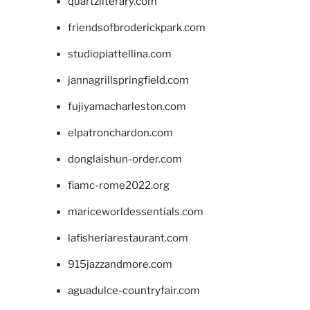
quartzliterary.com
friendsofbroderickpark.com
studiopiattellina.com
jannagrillspringfield.com
fujiyamacharleston.com
elpatronchardon.com
donglaishun-order.com
fiamc-rome2022.org
mariceworldessentials.com
lafisheriarestaurant.com
915jazzandmore.com
aguadulce-countryfair.com