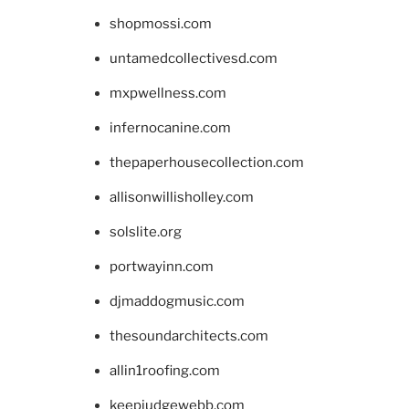
shopmossi.com
untamedcollectivesd.com
mxpwellness.com
infernocanine.com
thepaperhousecollection.com
allisonwillisholley.com
solslite.org
portwayinn.com
djmaddogmusic.com
thesoundarchitects.com
allin1roofing.com
keepjudgewebb.com