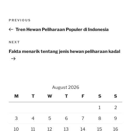
Post
Previous
PREVIOUS
navigation
Post
Tren Hewan Peliharaan Populer di Indonesia
Next
NEXT
Post
Fakta menarik tentang jenis hewan peliharaan kadal
August 2026
M
T
W
T
F
S
S
1
2
3
4
5
6
7
8
9
10
11
12
13
14
15
16