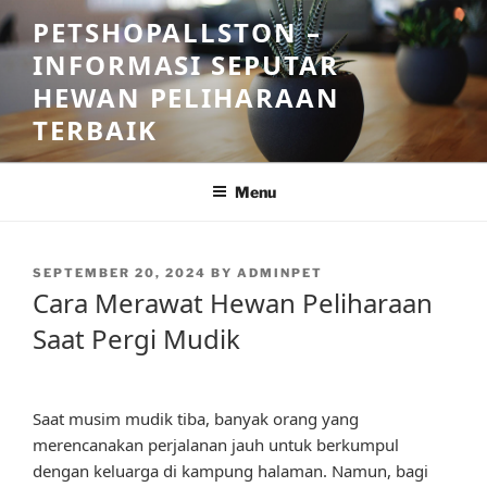
Skip
PETSHOPALLSTON –
to
INFORMASI SEPUTAR
content
HEWAN PELIHARAAN
TERBAIK
Menu
POSTED
SEPTEMBER 20, 2024
BY
ADMINPET
ON
Cara Merawat Hewan Peliharaan
Saat Pergi Mudik
Saat musim mudik tiba, banyak orang yang
merencanakan perjalanan jauh untuk berkumpul
dengan keluarga di kampung halaman. Namun, bagi