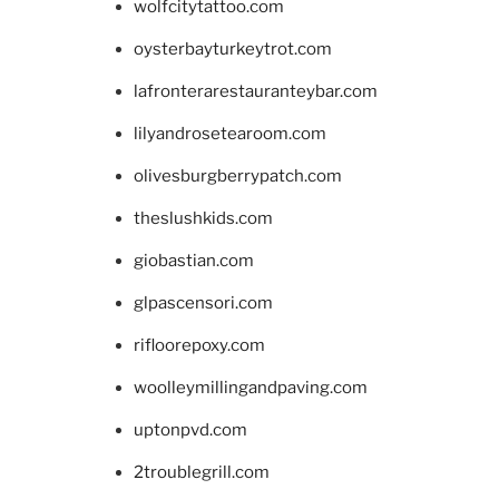
wolfcitytattoo.com
oysterbayturkeytrot.com
lafronterarestauranteybar.com
lilyandrosetearoom.com
olivesburgberrypatch.com
theslushkids.com
giobastian.com
glpascensori.com
rifloorepoxy.com
woolleymillingandpaving.com
uptonpvd.com
2troublegrill.com