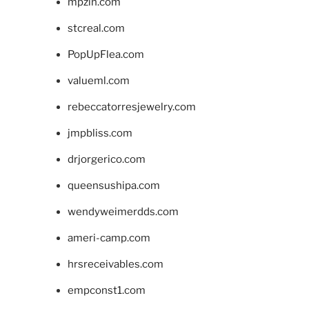
mpzin.com
stcreal.com
PopUpFlea.com
valueml.com
rebeccatorresjewelry.com
jmpbliss.com
drjorgerico.com
queensushipa.com
wendyweimerdds.com
ameri-camp.com
hrsreceivables.com
empconst1.com