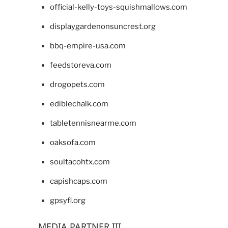
official-kelly-toys-squishmallows.com
displaygardenonsuncrest.org
bbq-empire-usa.com
feedstoreva.com
drogopets.com
ediblechalk.com
tabletennisnearme.com
oaksofa.com
soultacohtx.com
capishcaps.com
gpsyfl.org
MEDIA PARTNER III