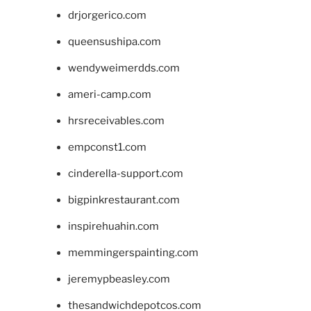
drjorgerico.com
queensushipa.com
wendyweimerdds.com
ameri-camp.com
hrsreceivables.com
empconst1.com
cinderella-support.com
bigpinkrestaurant.com
inspirehuahin.com
memmingerspainting.com
jeremypbeasley.com
thesandwichdepotcos.com