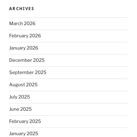
ARCHIVES
March 2026
February 2026
January 2026
December 2025
September 2025
August 2025
July 2025
June 2025
February 2025
January 2025