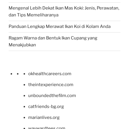
Mengenal Lebih Dekat Ikan Mas Koki: Jenis, Perawatan,
dan Tips Memeliharanya
Panduan Lengkap Merawat Ikan Koi di Kolam Anda
Ragam Warna dan Bentuk Ikan Cupang yang
Menakjubkan
okhealthcareers.com
theintexperience.com
unboundedthefilm.com
catfriends-bg.org
marianlives.org
waywardtees.com