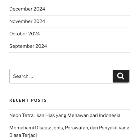
December 2024
November 2024
October 2024
September 2024
Search
Search
for:
RECENT POSTS
Neon Tetra: Ikan Hias yang Menawan dari Indonesia
Memahami Discus: Jenis, Perawatan, dan Penyakit yang
Biasa Terjadi