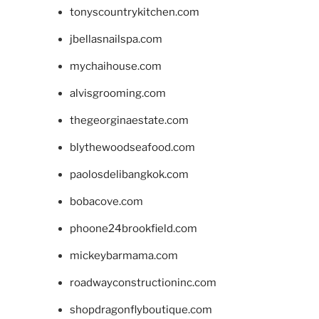
tonyscountrykitchen.com
jbellasnailspa.com
mychaihouse.com
alvisgrooming.com
thegeorginaestate.com
blythewoodseafood.com
paolosdelibangkok.com
bobacove.com
phoone24brookfield.com
mickeybarmama.com
roadwayconstructioninc.com
shopdragonflyboutique.com