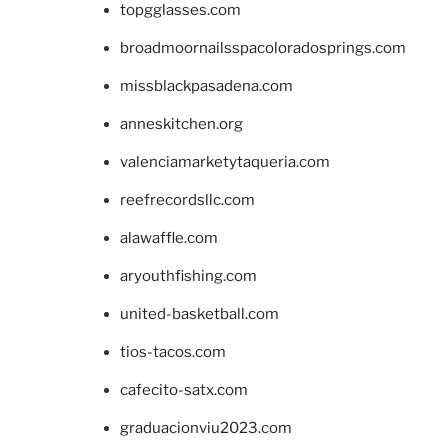
topgglasses.com
broadmoornailsspacoloradosprings.com
missblackpasadena.com
anneskitchen.org
valenciamarketytaqueria.com
reefrecordsllc.com
alawaffle.com
aryouthfishing.com
united-basketball.com
tios-tacos.com
cafecito-satx.com
graduacionviu2023.com