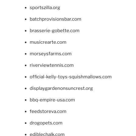
sportszilla.org
batchprovisionsbar.com
brasserie-gobette.com
musicrearte.com
morseysfarms.com
riverviewtennis.com
official-kelly-toys-squishmallows.com
displaygardenonsuncrest.org
bbq-empire-usa.com
feedstoreva.com
drogopets.com
ediblechalk.com