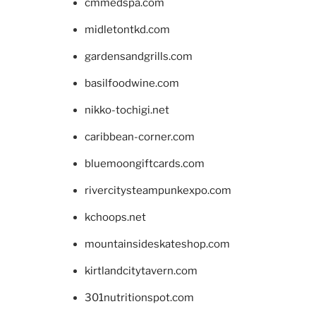
cmmedspa.com
midletontkd.com
gardensandgrills.com
basilfoodwine.com
nikko-tochigi.net
caribbean-corner.com
bluemoongiftcards.com
rivercitysteampunkexpo.com
kchoops.net
mountainsideskateshop.com
kirtlandcitytavern.com
301nutritionspot.com