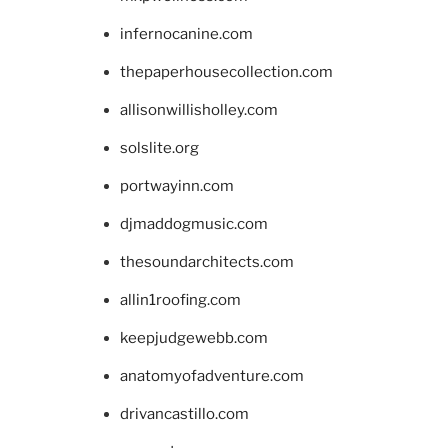
infernocanine.com
thepaperhousecollection.com
allisonwillisholley.com
solslite.org
portwayinn.com
djmaddogmusic.com
thesoundarchitects.com
allin1roofing.com
keepjudgewebb.com
anatomyofadventure.com
drivancastillo.com