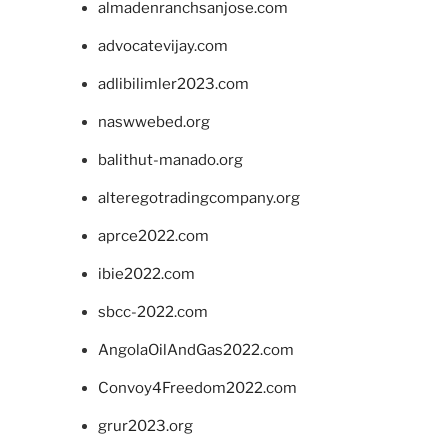
almadenranchsanjose.com
advocatevijay.com
adlibilimler2023.com
naswwebed.org
balithut-manado.org
alteregotradingcompany.org
aprce2022.com
ibie2022.com
sbcc-2022.com
AngolaOilAndGas2022.com
Convoy4Freedom2022.com
grur2023.org