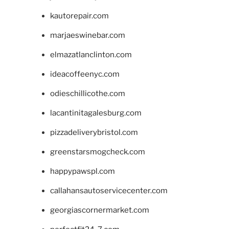
kautorepair.com
marjaeswinebar.com
elmazatlanclinton.com
ideacoffeenyc.com
odieschillicothe.com
lacantinitagalesburg.com
pizzadeliverybristol.com
greenstarsmogcheck.com
happypawspl.com
callahansautoservicecenter.com
georgiascornermarket.com