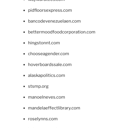
pidfloorsexpress.com
bancodevenezuelaen.com
bettermoodfoodcorporation.com
hingstonnt.com
chooseagender.com
hoverboardssale.com
alaskapolitics.com
stsmp.org
manoelneves.com
mandelaeffectlibrary.com
roselynns.com