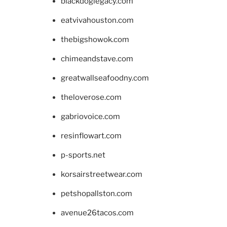
blackdoglegacy.com
eatvivahouston.com
thebigshowok.com
chimeandstave.com
greatwallseafoodny.com
theloverose.com
gabriovoice.com
resinflowart.com
p-sports.net
korsairstreetwear.com
petshopallston.com
avenue26tacos.com