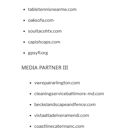
tabletennisnearme.com
oaksofa.com
soultacohtx.com
capishcaps.com
gpsyfl.org
MEDIA PARTNER III
vwrepairarlington.com
cleaningservicebaltimore-md.com
beckslandscapeandfence.com
vistaaltadelveramendi.com
coastlinecateringnc.com