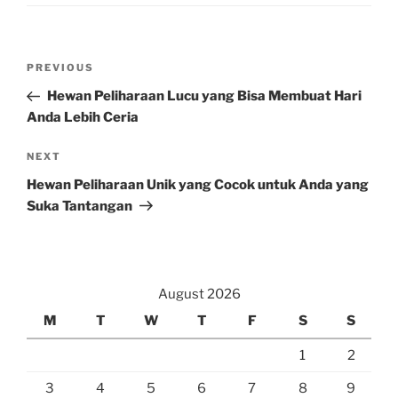
Post
Previous
PREVIOUS
navigation
Post
Hewan Peliharaan Lucu yang Bisa Membuat Hari
Anda Lebih Ceria
Next
NEXT
Post
Hewan Peliharaan Unik yang Cocok untuk Anda yang
Suka Tantangan
August 2026
M
T
W
T
F
S
S
1
2
3
4
5
6
7
8
9