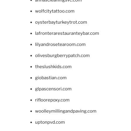
wolfcitytattoo.com
oysterbayturkeytrot.com
lafronterarestauranteybar.com
lilyandrosetearoom.com
olivesburgberrypatch.com
theslushkids.com
giobastian.com
glpascensori.com
rifloorepoxy.com
woolleymillingandpaving.com
uptonpvd.com