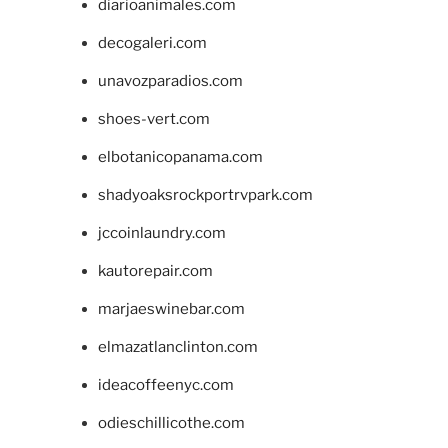
diarioanimales.com
decogaleri.com
unavozparadios.com
shoes-vert.com
elbotanicopanama.com
shadyoaksrockportrvpark.com
jccoinlaundry.com
kautorepair.com
marjaeswinebar.com
elmazatlanclinton.com
ideacoffeenyc.com
odieschillicothe.com