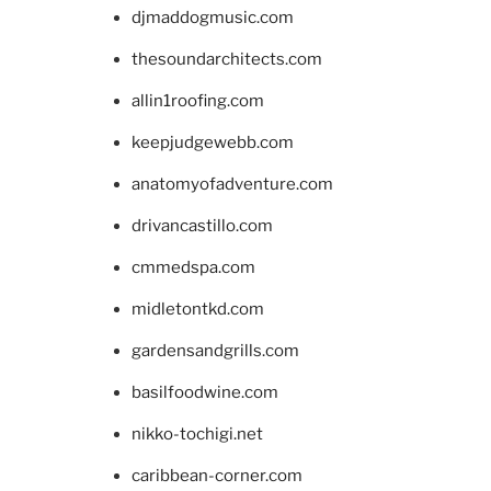
djmaddogmusic.com
thesoundarchitects.com
allin1roofing.com
keepjudgewebb.com
anatomyofadventure.com
drivancastillo.com
cmmedspa.com
midletontkd.com
gardensandgrills.com
basilfoodwine.com
nikko-tochigi.net
caribbean-corner.com