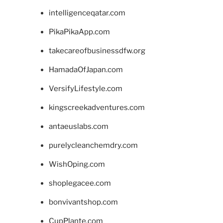
intelligenceqatar.com
PikaPikaApp.com
takecareofbusinessdfw.org
HamadaOfJapan.com
VersifyLifestyle.com
kingscreekadventures.com
antaeuslabs.com
purelycleanchemdry.com
WishOping.com
shoplegacee.com
bonvivantshop.com
CupPlante.com