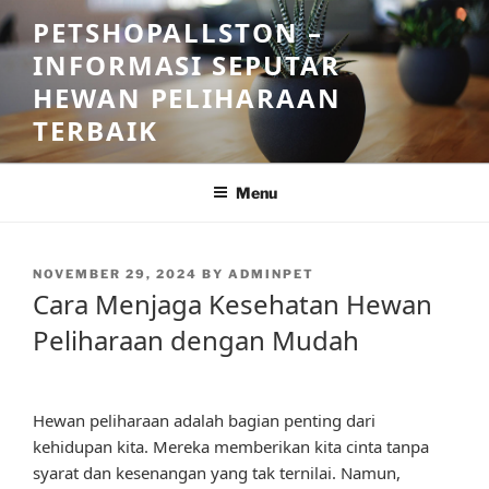
Skip
PETSHOPALLSTON –
to
INFORMASI SEPUTAR
content
HEWAN PELIHARAAN
TERBAIK
Menu
POSTED
NOVEMBER 29, 2024
BY
ADMINPET
ON
Cara Menjaga Kesehatan Hewan
Peliharaan dengan Mudah
Hewan peliharaan adalah bagian penting dari
kehidupan kita. Mereka memberikan kita cinta tanpa
syarat dan kesenangan yang tak ternilai. Namun,