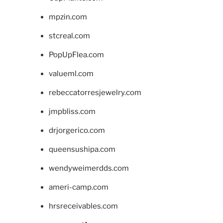
mpzin.com
stcreal.com
PopUpFlea.com
valueml.com
rebeccatorresjewelry.com
jmpbliss.com
drjorgerico.com
queensushipa.com
wendyweimerdds.com
ameri-camp.com
hrsreceivables.com