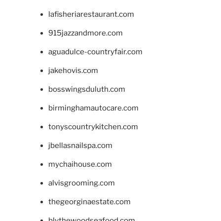
lafisheriarestaurant.com
915jazzandmore.com
aguadulce-countryfair.com
jakehovis.com
bosswingsduluth.com
birminghamautocare.com
tonyscountrykitchen.com
jbellasnailspa.com
mychaihouse.com
alvisgrooming.com
thegeorginaestate.com
blythewoodseafood.com