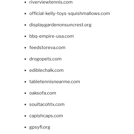
riverviewtennis.com
official-kelly-toys-squishmallows.com
displaygardenonsuncrest.org
bbq-empire-usa.com
feedstoreva.com
drogopets.com
ediblechalk.com
tabletennisnearme.com
oaksofa.com
soultacohtx.com
capishcaps.com
gpsyfl.org