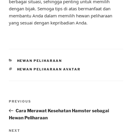
berbagai situasi, sehingga penting untuk memilih
dengan bijak. Semoga tips di atas bermanfaat dan
membantu Anda dalam memilih hewan peliharaan
yang sesuai dengan kepribadian Anda.
CATEGORIES
HEWAN PELIHARAAN
TAGS
HEWAN PELIHARAAN AVATAR
Post
Previous
PREVIOUS
navigation
Post
Cara Merawat Kesehatan Hamster sebagai
Hewan Peliharaan
Next
NEXT