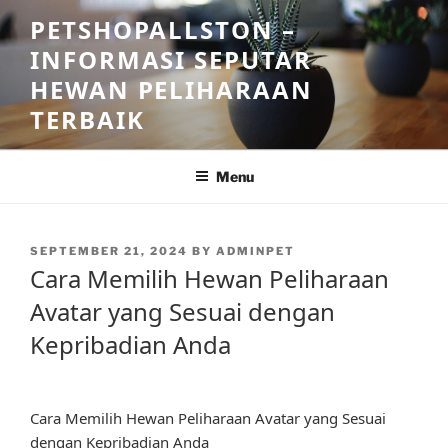
Skip
PETSHOPALLSTON –
to
INFORMASI SEPUTAR
content
HEWAN PELIHARAAN
TERBAIK
Menu
POSTED
SEPTEMBER 21, 2024
BY
ADMINPET
ON
Cara Memilih Hewan Peliharaan
Avatar yang Sesuai dengan
Kepribadian Anda
Cara Memilih Hewan Peliharaan Avatar yang Sesuai
dengan Kepribadian Anda