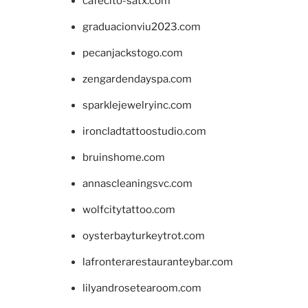
cafecito-satx.com
graduacionviu2023.com
pecanjackstogo.com
zengardendayspa.com
sparklejewelryinc.com
ironcladtattoostudio.com
bruinshome.com
annascleaningsvc.com
wolfcitytattoo.com
oysterbayturkeytrot.com
lafronterarestauranteybar.com
lilyandrosetearoom.com