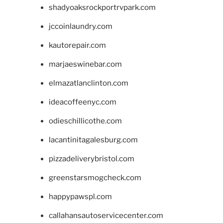
shadyoaksrockportrvpark.com
jccoinlaundry.com
kautorepair.com
marjaeswinebar.com
elmazatlanclinton.com
ideacoffeenyc.com
odieschillicothe.com
lacantinitagalesburg.com
pizzadeliverybristol.com
greenstarsmogcheck.com
happypawspl.com
callahansautoservicecenter.com