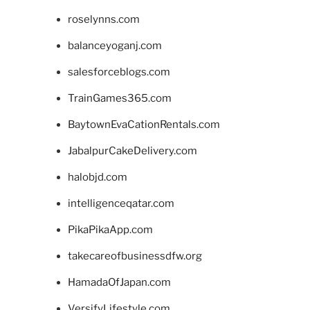
roselynns.com
balanceyoganj.com
salesforceblogs.com
TrainGames365.com
BaytownEvaCationRentals.com
JabalpurCakeDelivery.com
halobjd.com
intelligenceqatar.com
PikaPikaApp.com
takecareofbusinessdfw.org
HamadaOfJapan.com
VersifyLifestyle.com