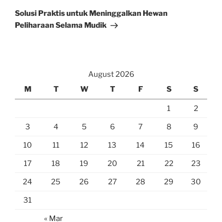
Post
Solusi Praktis untuk Meninggalkan Hewan
Peliharaan Selama Mudik
August 2026
M
T
W
T
F
S
S
1
2
3
4
5
6
7
8
9
10
11
12
13
14
15
16
17
18
19
20
21
22
23
24
25
26
27
28
29
30
31
« Mar