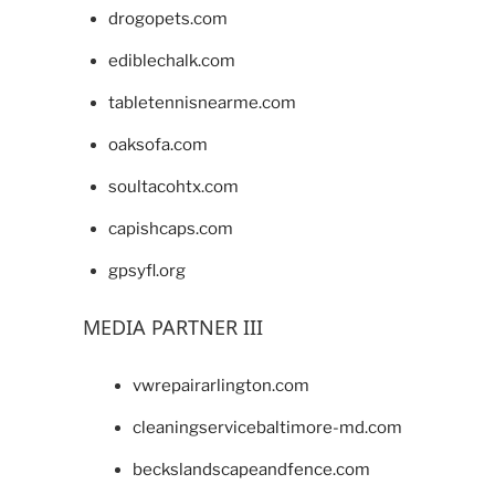
drogopets.com
ediblechalk.com
tabletennisnearme.com
oaksofa.com
soultacohtx.com
capishcaps.com
gpsyfl.org
MEDIA PARTNER III
vwrepairarlington.com
cleaningservicebaltimore-md.com
beckslandscapeandfence.com