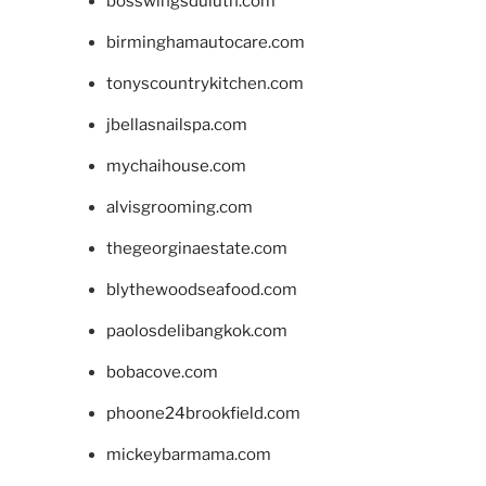
bosswingsduluth.com
birminghamautocare.com
tonyscountrykitchen.com
jbellasnailspa.com
mychaihouse.com
alvisgrooming.com
thegeorginaestate.com
blythewoodseafood.com
paolosdelibangkok.com
bobacove.com
phoone24brookfield.com
mickeybarmama.com