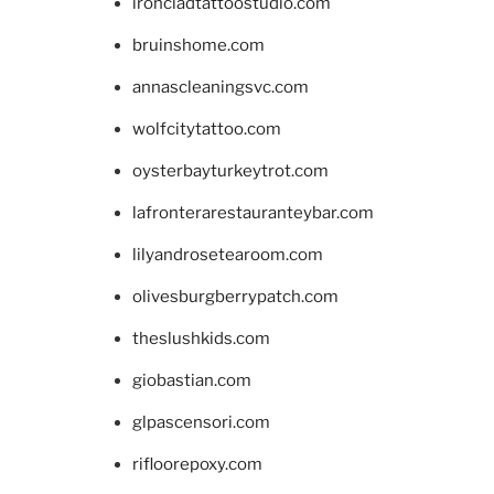
ironcladtattoostudio.com
bruinshome.com
annascleaningsvc.com
wolfcitytattoo.com
oysterbayturkeytrot.com
lafronterarestauranteybar.com
lilyandrosetearoom.com
olivesburgberrypatch.com
theslushkids.com
giobastian.com
glpascensori.com
rifloorepoxy.com