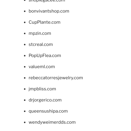
bonvivantshop.com
CupPlante.com
mpzin.com
stcreal.com
PopUpFlea.com
valueml.com
rebeccatorresjewelry.com
jmpbliss.com
drjorgerico.com
queensushipa.com
wendyweimerdds.com