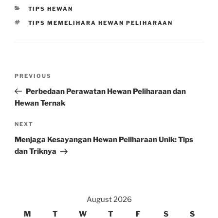
CATEGORIES
TIPS HEWAN
TAGS
TIPS MEMELIHARA HEWAN PELIHARAAN
Post
Previous
PREVIOUS
navigation
Post
Perbedaan Perawatan Hewan Peliharaan dan
Hewan Ternak
Next
NEXT
Post
Menjaga Kesayangan Hewan Peliharaan Unik: Tips
dan Triknya
August 2026
M
T
W
T
F
S
S