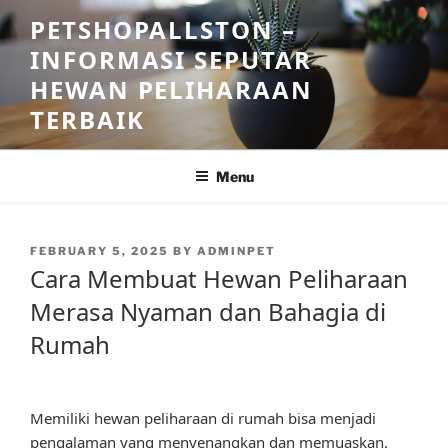
Skip
PETSHOPALLSTON –
to
INFORMASI SEPUTAR
content
HEWAN PELIHARAAN
TERBAIK
Menu
POSTED
FEBRUARY 5, 2025
BY
ADMINPET
ON
Cara Membuat Hewan Peliharaan
Merasa Nyaman dan Bahagia di
Rumah
Memiliki hewan peliharaan di rumah bisa menjadi
pengalaman yang menyenangkan dan memuaskan.