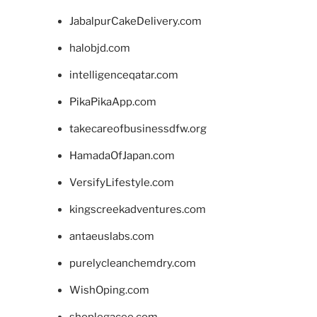
JabalpurCakeDelivery.com
halobjd.com
intelligenceqatar.com
PikaPikaApp.com
takecareofbusinessdfw.org
HamadaOfJapan.com
VersifyLifestyle.com
kingscreekadventures.com
antaeuslabs.com
purelycleanchemdry.com
WishOping.com
shoplegacee.com