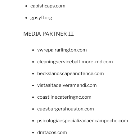
capishcaps.com
gpsyfl.org
MEDIA PARTNER III
vwrepairarlington.com
cleaningservicebaltimore-md.com
beckslandscapeandfence.com
vistaaltadelveramendi.com
coastlinecateringnc.com
cuesburgershouston.com
psicologiaespecializadaencampeche.com
dmtacos.com