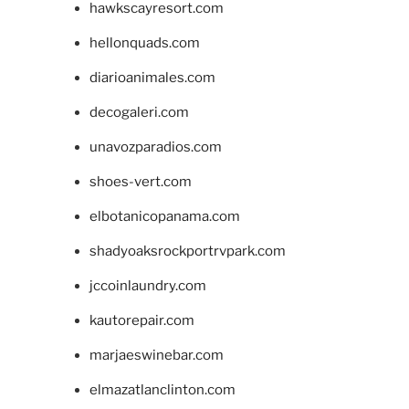
hawkscayresort.com
hellonquads.com
diarioanimales.com
decogaleri.com
unavozparadios.com
shoes-vert.com
elbotanicopanama.com
shadyoaksrockportrvpark.com
jccoinlaundry.com
kautorepair.com
marjaeswinebar.com
elmazatlanclinton.com