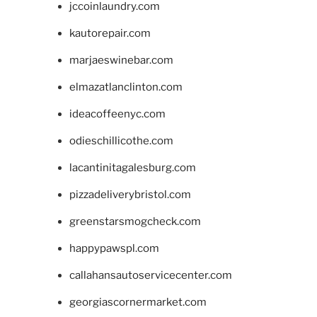
jccoinlaundry.com
kautorepair.com
marjaeswinebar.com
elmazatlanclinton.com
ideacoffeenyc.com
odieschillicothe.com
lacantinitagalesburg.com
pizzadeliverybristol.com
greenstarsmogcheck.com
happypawspl.com
callahansautoservicecenter.com
georgiascornermarket.com