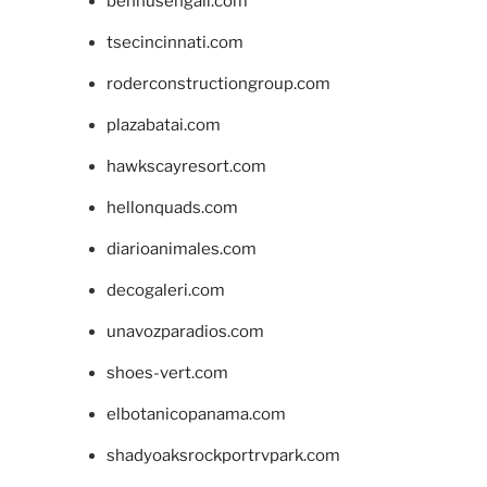
bennusehgall.com
tsecincinnati.com
roderconstructiongroup.com
plazabatai.com
hawkscayresort.com
hellonquads.com
diarioanimales.com
decogaleri.com
unavozparadios.com
shoes-vert.com
elbotanicopanama.com
shadyoaksrockportrvpark.com