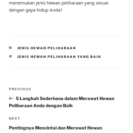
menemukan jenis hewan peliharaan yang sesuai
dengan gaya hidup Anda?
CATEGORIES
JENIS HEWAN PELIHARAAN
TAGS
JENIS HEWAN PELIHARAAN YANG BAIK
Post
Previous
PREVIOUS
navigation
Post
5 Langkah Sederhana dalam Merawat Hewan
Peliharaan Anda dengan Baik
Next
NEXT
Post
Pentingnya Mencintai dan Merawat Hewan