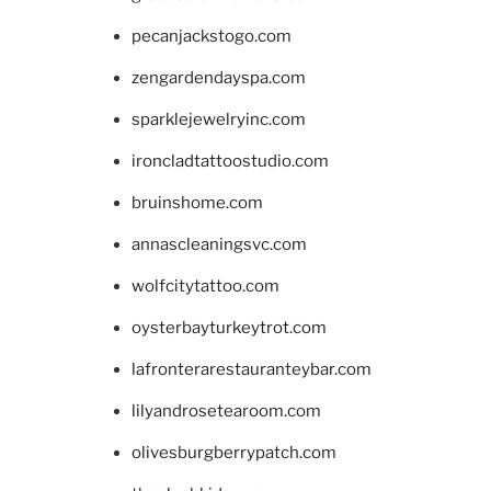
pecanjackstogo.com
zengardendayspa.com
sparklejewelryinc.com
ironcladtattoostudio.com
bruinshome.com
annascleaningsvc.com
wolfcitytattoo.com
oysterbayturkeytrot.com
lafronterarestauranteybar.com
lilyandrosetearoom.com
olivesburgberrypatch.com