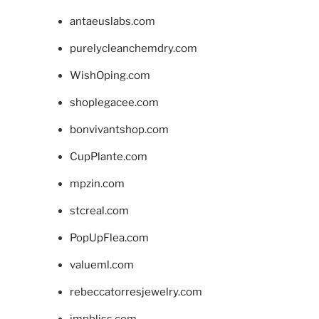
antaeuslabs.com
purelycleanchemdry.com
WishOping.com
shoplegacee.com
bonvivantshop.com
CupPlante.com
mpzin.com
stcreal.com
PopUpFlea.com
valueml.com
rebeccatorresjewelry.com
jmpbliss.com