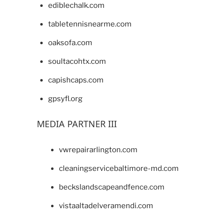
ediblechalk.com
tabletennisnearme.com
oaksofa.com
soultacohtx.com
capishcaps.com
gpsyfl.org
MEDIA PARTNER III
vwrepairarlington.com
cleaningservicebaltimore-md.com
beckslandscapeandfence.com
vistaaltadelveramendi.com