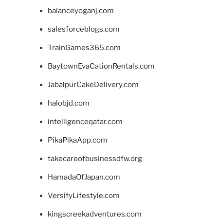
balanceyoganj.com
salesforceblogs.com
TrainGames365.com
BaytownEvaCationRentals.com
JabalpurCakeDelivery.com
halobjd.com
intelligenceqatar.com
PikaPikaApp.com
takecareofbusinessdfw.org
HamadaOfJapan.com
VersifyLifestyle.com
kingscreekadventures.com