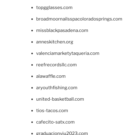
topgglasses.com
broadmoornailsspacoloradosprings.com
missblackpasadena.com
anneskitchen.org
valenciamarketytaqueria.com
reefrecordsllc.com
alawaffle.com
aryouthfishing.com
united-basketball.com
tios-tacos.com
cafecito-satx.com
graduacionviu2023.com