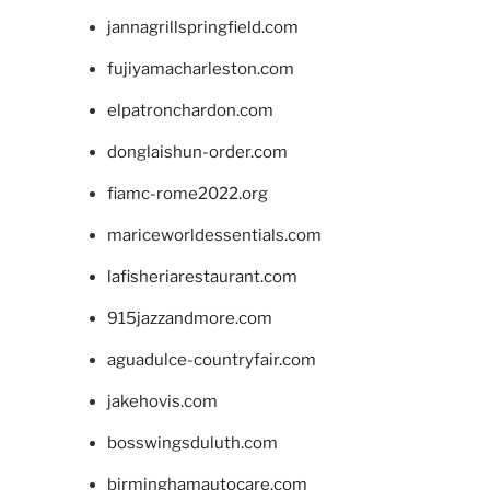
jannagrillspringfield.com
fujiyamacharleston.com
elpatronchardon.com
donglaishun-order.com
fiamc-rome2022.org
mariceworldessentials.com
lafisheriarestaurant.com
915jazzandmore.com
aguadulce-countryfair.com
jakehovis.com
bosswingsduluth.com
birminghamautocare.com