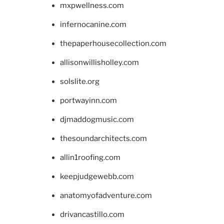
mxpwellness.com
infernocanine.com
thepaperhousecollection.com
allisonwillisholley.com
solslite.org
portwayinn.com
djmaddogmusic.com
thesoundarchitects.com
allin1roofing.com
keepjudgewebb.com
anatomyofadventure.com
drivancastillo.com