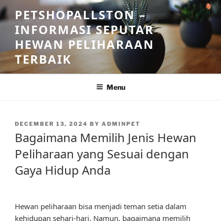
Skip
PETSHOPALLSTON –
to
INFORMASI SEPUTAR
content
HEWAN PELIHARAAN
TERBAIK
Menu
POSTED
DECEMBER 13, 2024
BY
ADMINPET
ON
Bagaimana Memilih Jenis Hewan
Peliharaan yang Sesuai dengan
Gaya Hidup Anda
Hewan peliharaan bisa menjadi teman setia dalam
kehidupan sehari-hari. Namun, bagaimana memilih