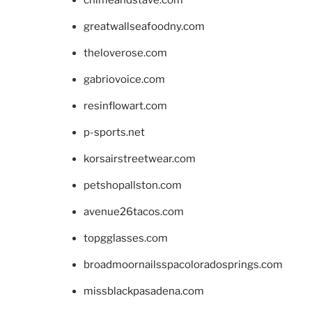
greatwallseafoodny.com
theloverose.com
gabriovoice.com
resinflowart.com
p-sports.net
korsairstreetwear.com
petshopallston.com
avenue26tacos.com
topgglasses.com
broadmoornailsspacoloradosprings.com
missblackpasadena.com