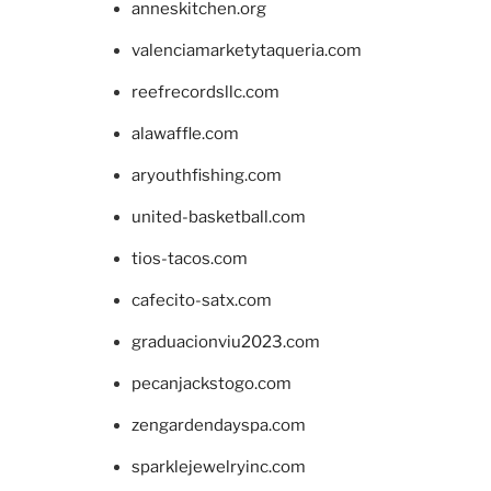
anneskitchen.org
valenciamarketytaqueria.com
reefrecordsllc.com
alawaffle.com
aryouthfishing.com
united-basketball.com
tios-tacos.com
cafecito-satx.com
graduacionviu2023.com
pecanjackstogo.com
zengardendayspa.com
sparklejewelryinc.com