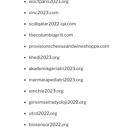
wocfparis2023.org
sinc2023.com
scdlqatar2022-qa.com
thecolumbiagrill.com
provisionscheeseandwineshoppe.com
khedi2023.org
akademikgeriatri2023.org
marmarapediatri2023.org
emchie2023.org
girisimselradyoloji2022.org
utcd2022.org
biosensor2022.org