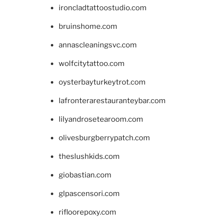
ironcladtattoostudio.com
bruinshome.com
annascleaningsvc.com
wolfcitytattoo.com
oysterbayturkeytrot.com
lafronterarestauranteybar.com
lilyandrosetearoom.com
olivesburgberrypatch.com
theslushkids.com
giobastian.com
glpascensori.com
rifloorepoxy.com