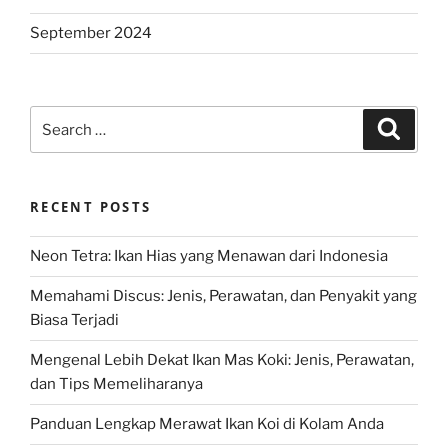
September 2024
Search
Search
for:
RECENT POSTS
Neon Tetra: Ikan Hias yang Menawan dari Indonesia
Memahami Discus: Jenis, Perawatan, dan Penyakit yang
Biasa Terjadi
Mengenal Lebih Dekat Ikan Mas Koki: Jenis, Perawatan,
dan Tips Memeliharanya
Panduan Lengkap Merawat Ikan Koi di Kolam Anda