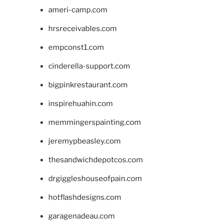
ameri-camp.com
hrsreceivables.com
empconst1.com
cinderella-support.com
bigpinkrestaurant.com
inspirehuahin.com
memmingerspainting.com
jeremypbeasley.com
thesandwichdepotcos.com
drgiggleshouseofpain.com
hotflashdesigns.com
garagenadeau.com