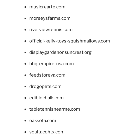
musicrearte.com
morseysfarms.com
riverviewtennis.com
official-kelly-toys-squishmallows.com
displaygardenonsuncrest.org
bbq-empire-usa.com
feedstoreva.com
drogopets.com
ediblechalk.com
tabletennisnearme.com
oaksofa.com
soultacohtx.com