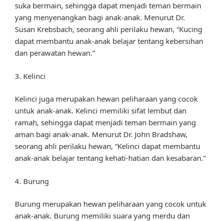
suka bermain, sehingga dapat menjadi teman bermain
yang menyenangkan bagi anak-anak. Menurut Dr.
Susan Krebsbach, seorang ahli perilaku hewan, “Kucing
dapat membantu anak-anak belajar tentang kebersihan
dan perawatan hewan.”
3. Kelinci
Kelinci juga merupakan hewan peliharaan yang cocok
untuk anak-anak. Kelinci memiliki sifat lembut dan
ramah, sehingga dapat menjadi teman bermain yang
aman bagi anak-anak. Menurut Dr. John Bradshaw,
seorang ahli perilaku hewan, “Kelinci dapat membantu
anak-anak belajar tentang kehati-hatian dan kesabaran.”
4. Burung
Burung merupakan hewan peliharaan yang cocok untuk
anak-anak. Burung memiliki suara yang merdu dan