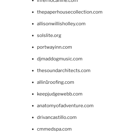
infernocanine.com
thepaperhousecollection.com
allisonwillisholley.com
solslite.org
portwayinn.com
djmaddogmusic.com
thesoundarchitects.com
allin1roofing.com
keepjudgewebb.com
anatomyofadventure.com
drivancastillo.com
cmmedspa.com