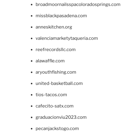
broadmoornailsspacoloradosprings.com
missblackpasadena.com
anneskitchen.org
valenciamarketytaqueria.com
reefrecordsllc.com
alawaffle.com
aryouthfishing.com
united-basketball.com
tios-tacos.com
cafecito-satx.com
graduacionviu2023.com
pecanjackstogo.com