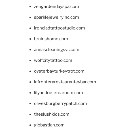
zengardendayspa.com
sparklejewelryinc.com
ironcladtattoostudio.com
bruinshome.com
annascleaningsvc.com
wolfcitytattoo.com
oysterbayturkeytrot.com
lafronterarestauranteybar.com
lilyandrosetearoom.com
olivesburgberrypatch.com
theslushkids.com
giobastian.com