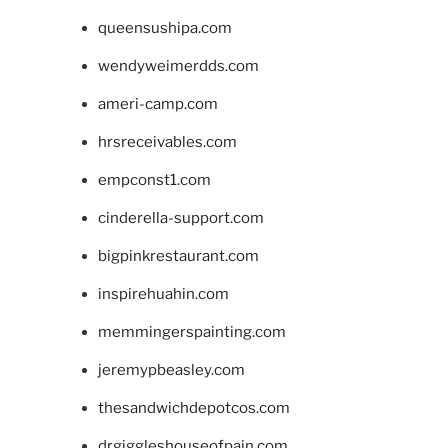
queensushipa.com
wendyweimerdds.com
ameri-camp.com
hrsreceivables.com
empconst1.com
cinderella-support.com
bigpinkrestaurant.com
inspirehuahin.com
memmingerspainting.com
jeremypbeasley.com
thesandwichdepotcos.com
drgiggleshouseofpain.com