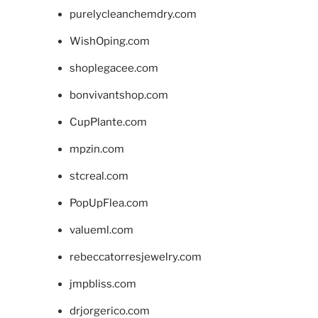
purelycleanchemdry.com
WishOping.com
shoplegacee.com
bonvivantshop.com
CupPlante.com
mpzin.com
stcreal.com
PopUpFlea.com
valueml.com
rebeccatorresjewelry.com
jmpbliss.com
drjorgerico.com