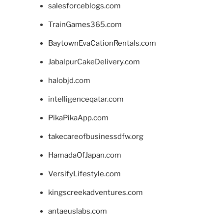
salesforceblogs.com
TrainGames365.com
BaytownEvaCationRentals.com
JabalpurCakeDelivery.com
halobjd.com
intelligenceqatar.com
PikaPikaApp.com
takecareofbusinessdfw.org
HamadaOfJapan.com
VersifyLifestyle.com
kingscreekadventures.com
antaeuslabs.com