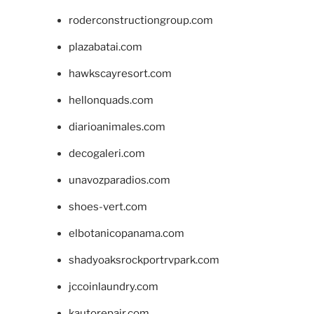
roderconstructiongroup.com
plazabatai.com
hawkscayresort.com
hellonquads.com
diarioanimales.com
decogaleri.com
unavozparadios.com
shoes-vert.com
elbotanicopanama.com
shadyoaksrockportrvpark.com
jccoinlaundry.com
kautorepair.com