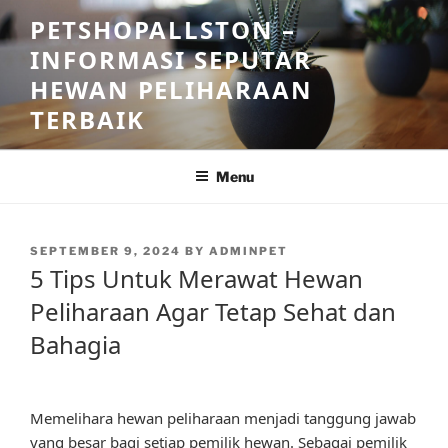
Skip
PETSHOPALLSTON –
to
INFORMASI SEPUTAR
content
HEWAN PELIHARAAN
TERBAIK
Menu
POSTED
SEPTEMBER 9, 2024
BY
ADMINPET
ON
5 Tips Untuk Merawat Hewan
Peliharaan Agar Tetap Sehat dan
Bahagia
Memelihara hewan peliharaan menjadi tanggung jawab
yang besar bagi setiap pemilik hewan. Sebagai pemilik