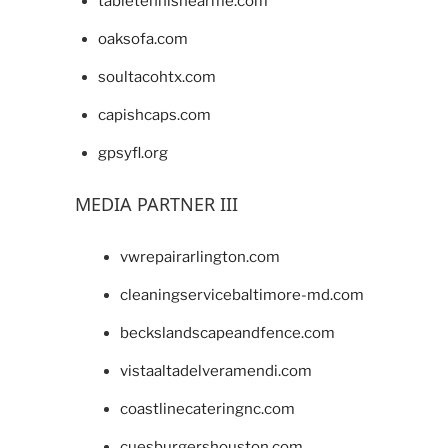
tabletennisnearme.com
oaksofa.com
soultacohtx.com
capishcaps.com
gpsyfl.org
MEDIA PARTNER III
vwrepairarlington.com
cleaningservicebaltimore-md.com
beckslandscapeandfence.com
vistaaltadelveramendi.com
coastlinecateringnc.com
cuesburgershouston.com