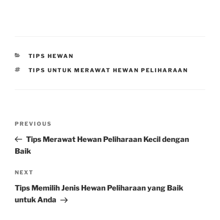
CATEGORIES
TIPS HEWAN
TAGS
TIPS UNTUK MERAWAT HEWAN PELIHARAAN
Post
Previous
PREVIOUS
navigation
Post
Tips Merawat Hewan Peliharaan Kecil dengan
Baik
Next
NEXT
Post
Tips Memilih Jenis Hewan Peliharaan yang Baik
untuk Anda