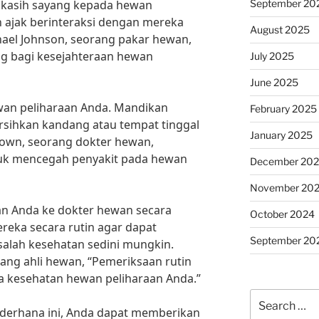
September 20
n kasih sayang kepada hewan
 ajak berinteraksi dengan mereka
August 2025
chael Johnson, seorang pakar hewan,
ing bagi kesejahteraan hewan
July 2025
June 2025
wan peliharaan Anda. Mandikan
February 2025
rsihkan kandang atau tempat tinggal
January 2025
rown, seorang dokter hewan,
tuk mencegah penyakit pada hewan
December 20
November 20
an Anda ke dokter hewan secara
October 2024
reka secara rutin agar dapat
September 20
alah kesehatan sedini mungkin.
rang ahli hewan, “Pemeriksaan rutin
a kesehatan hewan peliharaan Anda.”
Search
derhana ini, Anda dapat memberikan
for: