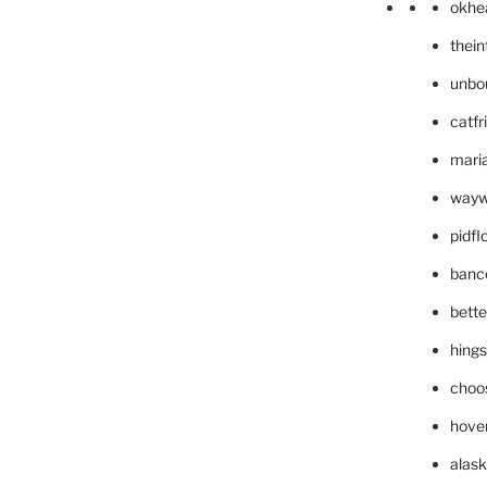
okhe
thei
unbo
catfr
maria
wayw
pidf
banc
bett
hing
choo
hove
alask