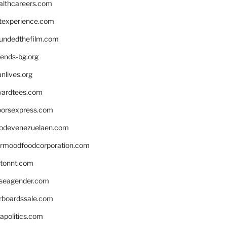
althcareers.com
ntexperience.com
undedthefilm.com
iends-bg.org
nlives.org
ardtees.com
loorsexpress.com
odevenezuelaen.com
ermoodfoodcorporation.com
stonnt.com
seagender.com
rboardssale.com
apolitics.com