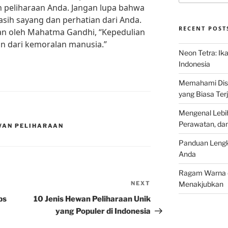
 peliharaan Anda. Jangan lupa bahwa
ih sayang dan perhatian dari Anda.
RECENT POST
akan oleh Mahatma Gandhi, “Kepedulian
n dari kemoralan manusia.”
Neon Tetra: Ik
Indonesia
Memahami Discu
yang Biasa Terj
Mengenal Lebih
Perawatan, da
WAN PELIHARAAN
Panduan Lengk
Anda
Ragam Warna d
NEXT
Next
Menakjubkan
Post
ps
10 Jenis Hewan Peliharaan Unik
yang Populer di Indonesia