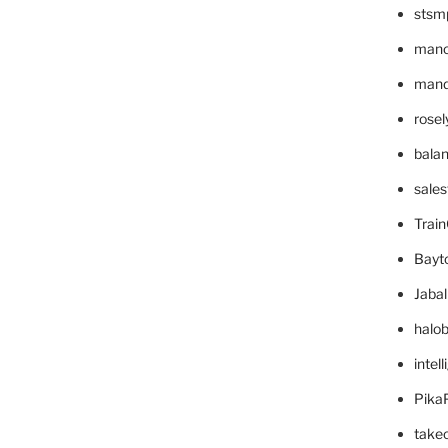
stsm
mano
mande
rose
bala
sale
Trai
Bayt
Jaba
halo
intel
Pika
take