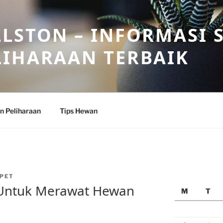
LSTON – INFORMASI 
LIHARAAN TERBAIK
n Peliharaan
Tips Hewan
PET
 Untuk Merawat Hewan
M
T