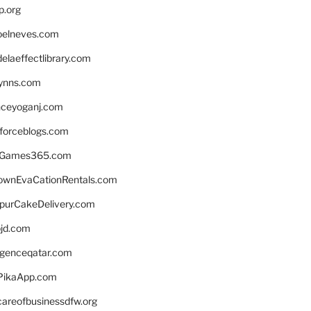
p.org
elneves.com
laeffectlibrary.com
lynns.com
nceyoganj.com
sforceblogs.com
nGames365.com
ownEvaCationRentals.com
lpurCakeDelivery.com
bjd.com
ligenceqatar.com
PikaApp.com
careofbusinessdfw.org