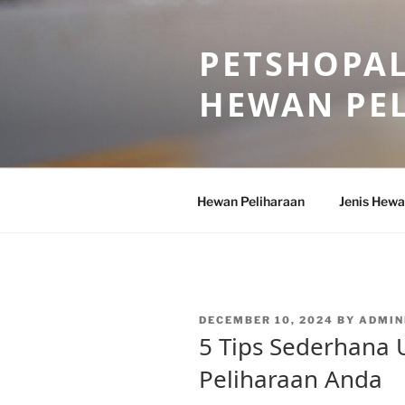
Skip
to
PETSHOPAL
content
HEWAN PE
Hewan Peliharaan
Jenis Hewa
POSTED
DECEMBER 10, 2024
BY
ADMIN
ON
5 Tips Sederhana
Peliharaan Anda