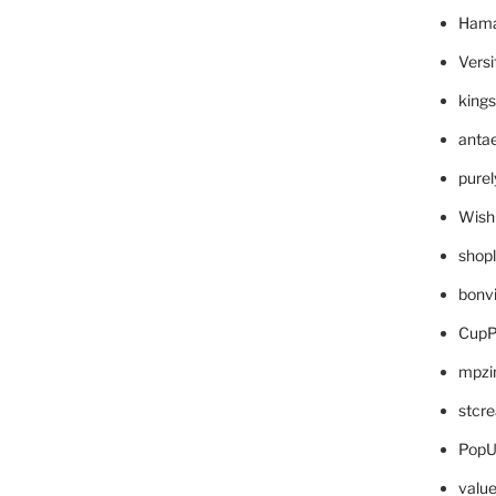
Hama
Versi
king
anta
pure
Wish
shop
bonv
CupP
mpzi
stcr
PopU
valu