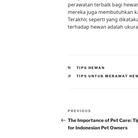
perawatan terbaik bagi hewan
mereka juga membutuhkan kas
Terakhir, seperti yang dikat
terhadap hewan adalah ukura
CATEGORIES
TIPS HEWAN
TAGS
TIPS UNTUK MERAWAT HE
Post
Previous
PREVIOUS
navigation
Post
The Importance of Pet Care: Ti
for Indonesian Pet Owners