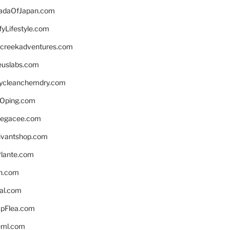
daOfJapan.com
fyLifestyle.com
screekadventures.com
euslabs.com
lycleanchemdry.com
Oping.com
legacee.com
ivantshop.com
lante.com
n.com
eal.com
pFlea.com
eml.com