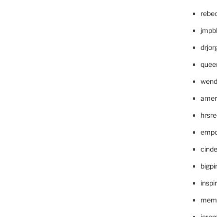
rebe
jmpb
drjor
quee
wend
amer
hrsr
empc
cinde
bigp
inspi
memm
jere