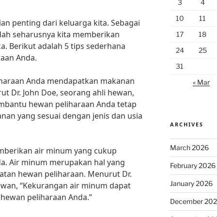
3
4
10
11
n penting dari keluarga kita. Sebagai
udah seharusnya kita memberikan
17
18
. Berikut adalah 5 tips sederhana
24
25
aan Anda.
31
liharaan Anda mendapatkan makanan
« Mar
ut Dr. John Doe, seorang ahli hewan,
mbantu hewan peliharaan Anda tetap
anan yang sesuai dengan jenis dan usia
ARCHIVES
March 2026
mberikan air minum yang cukup
a. Air minum merupakan hal yang
February 2026
atan hewan peliharaan. Menurut Dr.
January 2026
hewan, “Kekurangan air minum dapat
hewan peliharaan Anda.”
December 20