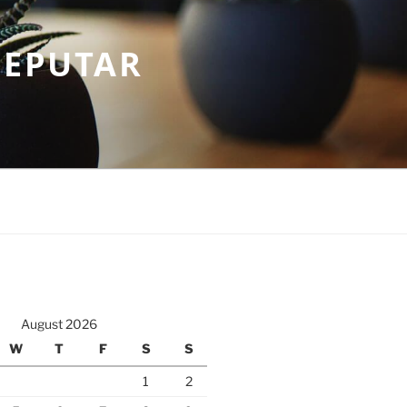
SEPUTAR
August 2026
W
T
F
S
S
1
2