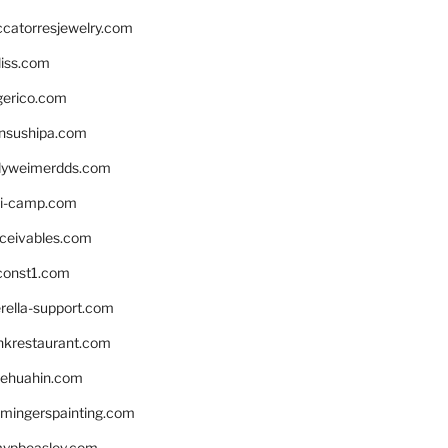
ccatorresjewelry.com
liss.com
gerico.com
nsushipa.com
yweimerdds.com
i-camp.com
eceivables.com
onst1.com
rella-support.com
inkrestaurant.com
rehuahin.com
ingerspainting.com
mypbeasley.com