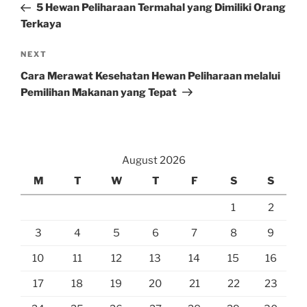
Post
5 Hewan Peliharaan Termahal yang Dimiliki Orang
Terkaya
Next
NEXT
Post
Cara Merawat Kesehatan Hewan Peliharaan melalui
Pemilihan Makanan yang Tepat
August 2026
M
T
W
T
F
S
S
1
2
3
4
5
6
7
8
9
10
11
12
13
14
15
16
17
18
19
20
21
22
23