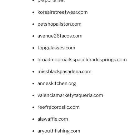
p-sports.net
korsairstreetwear.com
petshopallston.com
avenue26tacos.com
topgglasses.com
broadmoornailsspacoloradosprings.com
missblackpasadena.com
anneskitchen.org
valenciamarketytaqueria.com
reefrecordsllc.com
alawaffle.com
aryouthfishing.com