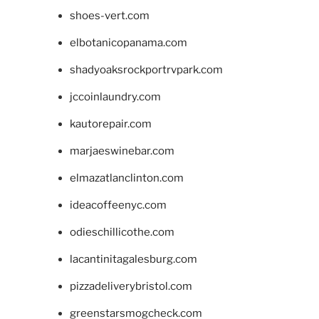
shoes-vert.com
elbotanicopanama.com
shadyoaksrockportrvpark.com
jccoinlaundry.com
kautorepair.com
marjaeswinebar.com
elmazatlanclinton.com
ideacoffeenyc.com
odieschillicothe.com
lacantinitagalesburg.com
pizzadeliverybristol.com
greenstarsmogcheck.com