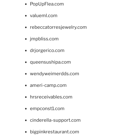
PopUpFlea.com
valueml.com
rebeccatorresjewelry.com
jmpbliss.com
drjorgerico.com
queensushipa.com
wendyweimerdds.com
ameri-camp.com
hrsreceivables.com
empconst1.com
cinderella-support.com
bigpinkrestaurant.com