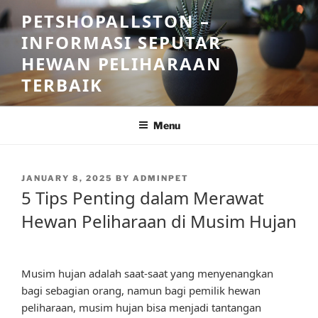
Skip
PETSHOPALLSTON –
to
INFORMASI SEPUTAR
content
HEWAN PELIHARAAN
TERBAIK
Menu
POSTED
JANUARY 8, 2025
BY
ADMINPET
ON
5 Tips Penting dalam Merawat
Hewan Peliharaan di Musim Hujan
Musim hujan adalah saat-saat yang menyenangkan
bagi sebagian orang, namun bagi pemilik hewan
peliharaan, musim hujan bisa menjadi tantangan