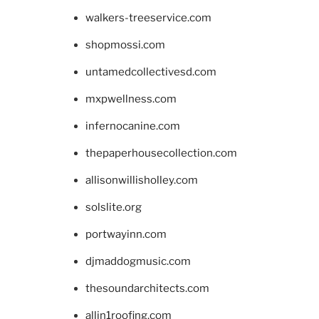
walkers-treeservice.com
shopmossi.com
untamedcollectivesd.com
mxpwellness.com
infernocanine.com
thepaperhousecollection.com
allisonwillisholley.com
solslite.org
portwayinn.com
djmaddogmusic.com
thesoundarchitects.com
allin1roofing.com