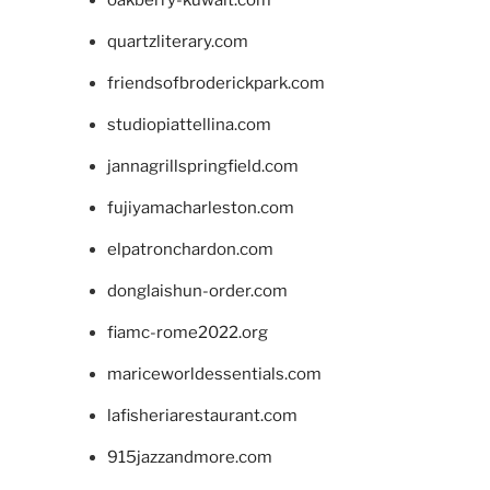
oakberry-kuwait.com
quartzliterary.com
friendsofbroderickpark.com
studiopiattellina.com
jannagrillspringfield.com
fujiyamacharleston.com
elpatronchardon.com
donglaishun-order.com
fiamc-rome2022.org
mariceworldessentials.com
lafisheriarestaurant.com
915jazzandmore.com