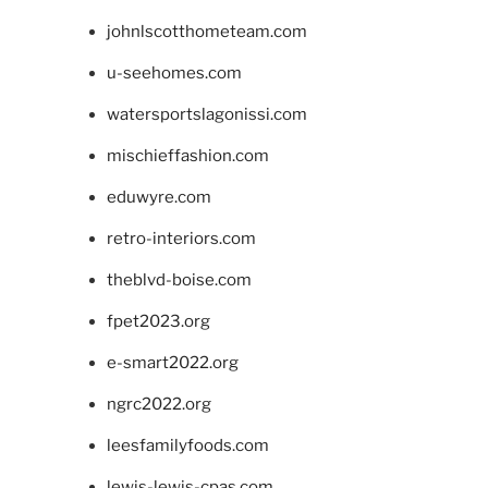
johnlscotthometeam.com
u-seehomes.com
watersportslagonissi.com
mischieffashion.com
eduwyre.com
retro-interiors.com
theblvd-boise.com
fpet2023.org
e-smart2022.org
ngrc2022.org
leesfamilyfoods.com
lewis-lewis-cpas.com