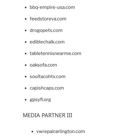
bbq-empire-usa.com
feedstoreva.com
drogopets.com
ediblechalk.com
tabletennisnearme.com
oaksofa.com
soultacohtx.com
capishcaps.com
gpsyfl.org
MEDIA PARTNER III
vwrepairarlington.com