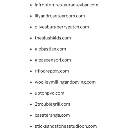
lafronterarestauranteybar.com
lilyandrosetearoom.com
olivesburgberrypatch.com
theslushkids.com
giobastian.com
glpascensori.com
rifloorepoxy.com
woolleymillingandpaving.com
uptonpvd.com
2troublegrill.com
casateranga.com
sticksandstonesstudiooh.com