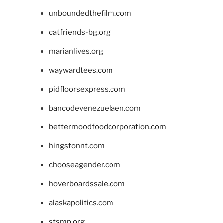
unboundedthefilm.com
catfriends-bg.org
marianlives.org
waywardtees.com
pidfloorsexpress.com
bancodevenezuelaen.com
bettermoodfoodcorporation.com
hingstonnt.com
chooseagender.com
hoverboardssale.com
alaskapolitics.com
stsmp.org