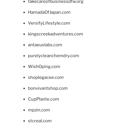
takecareofbusinessdfw.org
HamadaOfJapan.com
VersifyLifestyle.com
kingscreekadventures.com
antaeuslabs.com
purelycleanchemdry.com
WishOping.com
shoplegacee.com
bonvivantshop.com
CupPlante.com
mpzin.com
stcreal.com