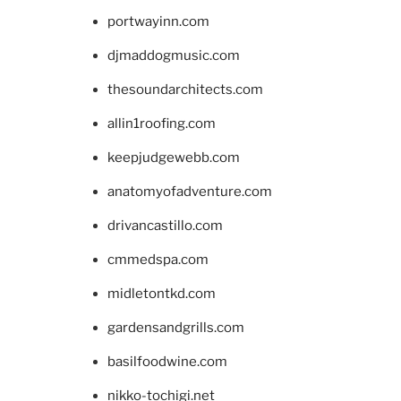
portwayinn.com
djmaddogmusic.com
thesoundarchitects.com
allin1roofing.com
keepjudgewebb.com
anatomyofadventure.com
drivancastillo.com
cmmedspa.com
midletontkd.com
gardensandgrills.com
basilfoodwine.com
nikko-tochigi.net