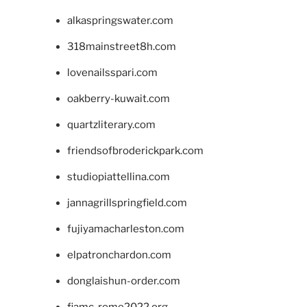
alkaspringswater.com
318mainstreet8h.com
lovenailsspari.com
oakberry-kuwait.com
quartzliterary.com
friendsofbroderickpark.com
studiopiattellina.com
jannagrillspringfield.com
fujiyamacharleston.com
elpatronchardon.com
donglaishun-order.com
fiamc-rome2022.org