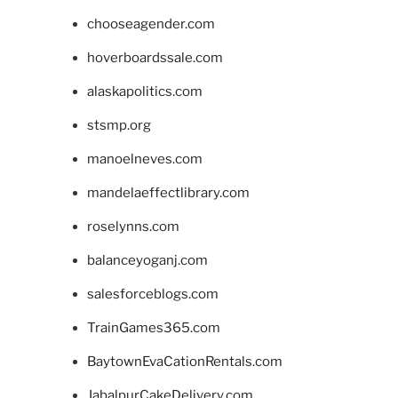
chooseagender.com
hoverboardssale.com
alaskapolitics.com
stsmp.org
manoelneves.com
mandelaeffectlibrary.com
roselynns.com
balanceyoganj.com
salesforceblogs.com
TrainGames365.com
BaytownEvaCationRentals.com
JabalpurCakeDelivery.com