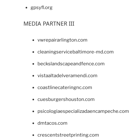
gpsyfl.org
MEDIA PARTNER III
vwrepairarlington.com
cleaningservicebaltimore-md.com
beckslandscapeandfence.com
vistaaltadelveramendi.com
coastlinecateringnc.com
cuesburgershouston.com
psicologiaespecializadaencampeche.com
dmtacos.com
crescentstreetprinting.com