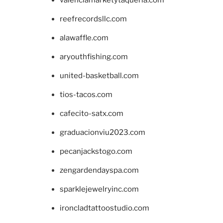
valenciamarketytaqueria.com
reefrecordsllc.com
alawaffle.com
aryouthfishing.com
united-basketball.com
tios-tacos.com
cafecito-satx.com
graduacionviu2023.com
pecanjackstogo.com
zengardendayspa.com
sparklejewelryinc.com
ironcladtattoostudio.com