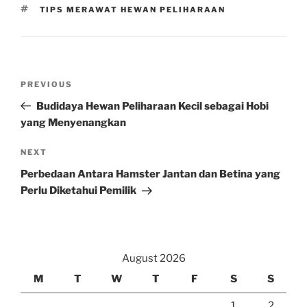
TAGS
TIPS MERAWAT HEWAN PELIHARAAN
Post
Previous
PREVIOUS
navigation
Post
Budidaya Hewan Peliharaan Kecil sebagai Hobi
yang Menyenangkan
Next
NEXT
Post
Perbedaan Antara Hamster Jantan dan Betina yang
Perlu Diketahui Pemilik
August 2026
M
T
W
T
F
S
S
1
2