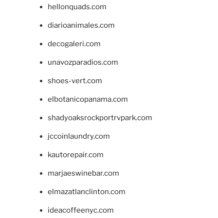
hellonquads.com
diarioanimales.com
decogaleri.com
unavozparadios.com
shoes-vert.com
elbotanicopanama.com
shadyoaksrockportrvpark.com
jccoinlaundry.com
kautorepair.com
marjaeswinebar.com
elmazatlanclinton.com
ideacoffeenyc.com