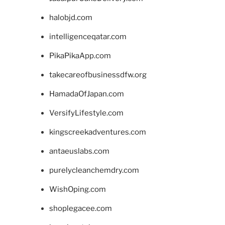
halobjd.com
intelligenceqatar.com
PikaPikaApp.com
takecareofbusinessdfw.org
HamadaOfJapan.com
VersifyLifestyle.com
kingscreekadventures.com
antaeuslabs.com
purelycleanchemdry.com
WishOping.com
shoplegacee.com