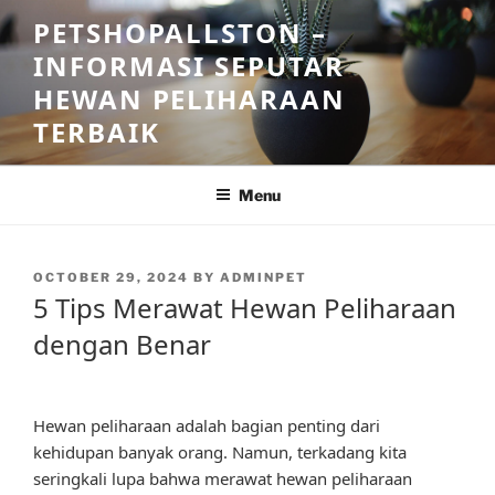
Skip
PETSHOPALLSTON –
to
INFORMASI SEPUTAR
content
HEWAN PELIHARAAN
TERBAIK
Menu
POSTED
OCTOBER 29, 2024
BY
ADMINPET
ON
5 Tips Merawat Hewan Peliharaan
dengan Benar
Hewan peliharaan adalah bagian penting dari
kehidupan banyak orang. Namun, terkadang kita
seringkali lupa bahwa merawat hewan peliharaan