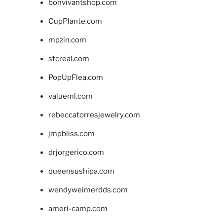
bonvivantshop.com
CupPlante.com
mpzin.com
stcreal.com
PopUpFlea.com
valueml.com
rebeccatorresjewelry.com
jmpbliss.com
drjorgerico.com
queensushipa.com
wendyweimerdds.com
ameri-camp.com