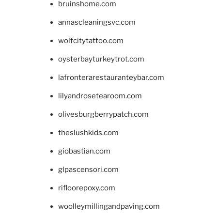
bruinshome.com
annascleaningsvc.com
wolfcitytattoo.com
oysterbayturkeytrot.com
lafronterarestauranteybar.com
lilyandrosetearoom.com
olivesburgberrypatch.com
theslushkids.com
giobastian.com
glpascensori.com
rifloorepoxy.com
woolleymillingandpaving.com