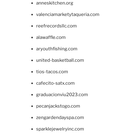
anneskitchen.org
valenciamarketytaqueria.com
reefrecordsllc.com
alawaffle.com
aryouthfishing.com
united-basketball.com
tios-tacos.com
cafecito-satx.com
graduacionviu2023.com
pecanjackstogo.com
zengardendayspa.com
sparklejewelryinc.com