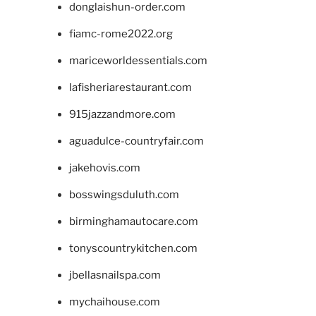
donglaishun-order.com
fiamc-rome2022.org
mariceworldessentials.com
lafisheriarestaurant.com
915jazzandmore.com
aguadulce-countryfair.com
jakehovis.com
bosswingsduluth.com
birminghamautocare.com
tonyscountrykitchen.com
jbellasnailspa.com
mychaihouse.com