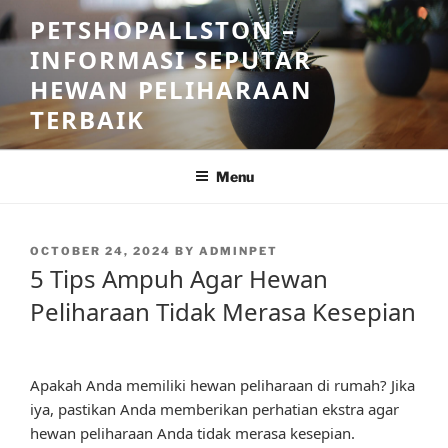
Skip
PETSHOPALLSTON –
to
INFORMASI SEPUTAR
content
HEWAN PELIHARAAN
TERBAIK
Menu
POSTED
OCTOBER 24, 2024
BY
ADMINPET
ON
5 Tips Ampuh Agar Hewan
Peliharaan Tidak Merasa Kesepian
Apakah Anda memiliki hewan peliharaan di rumah? Jika
iya, pastikan Anda memberikan perhatian ekstra agar
hewan peliharaan Anda tidak merasa kesepian.