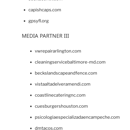
capishcaps.com
gpsyfl.org
MEDIA PARTNER III
vwrepairarlington.com
cleaningservicebaltimore-md.com
beckslandscapeandfence.com
vistaaltadelveramendi.com
coastlinecateringnc.com
cuesburgershouston.com
psicologiaespecializadaencampeche.com
dmtacos.com