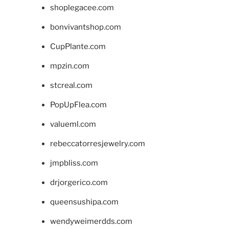
shoplegacee.com
bonvivantshop.com
CupPlante.com
mpzin.com
stcreal.com
PopUpFlea.com
valueml.com
rebeccatorresjewelry.com
jmpbliss.com
drjorgerico.com
queensushipa.com
wendyweimerdds.com