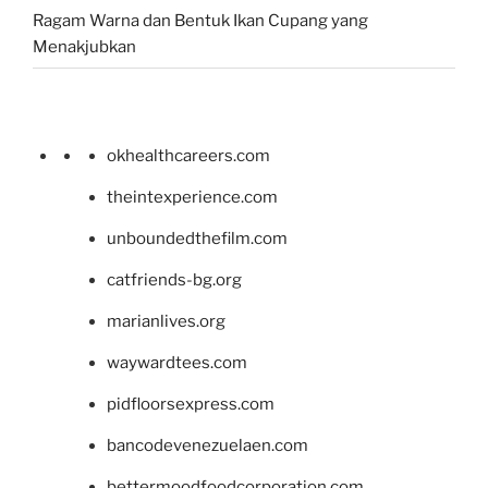
Ragam Warna dan Bentuk Ikan Cupang yang
Menakjubkan
okhealthcareers.com
theintexperience.com
unboundedthefilm.com
catfriends-bg.org
marianlives.org
waywardtees.com
pidfloorsexpress.com
bancodevenezuelaen.com
bettermoodfoodcorporation.com