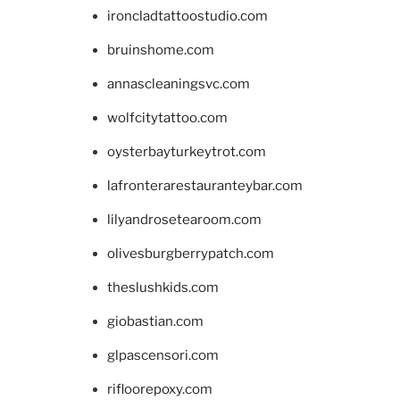
ironcladtattoostudio.com
bruinshome.com
annascleaningsvc.com
wolfcitytattoo.com
oysterbayturkeytrot.com
lafronterarestauranteybar.com
lilyandrosetearoom.com
olivesburgberrypatch.com
theslushkids.com
giobastian.com
glpascensori.com
rifloorepoxy.com