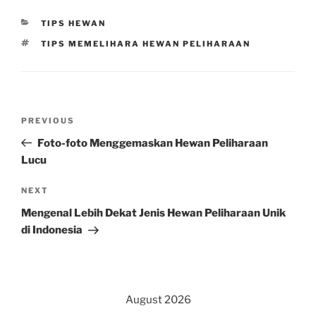
CATEGORIES
TIPS HEWAN
TAGS
TIPS MEMELIHARA HEWAN PELIHARAAN
Post
Previous
PREVIOUS
navigation
Post
Foto-foto Menggemaskan Hewan Peliharaan
Lucu
Next
NEXT
Post
Mengenal Lebih Dekat Jenis Hewan Peliharaan Unik
di Indonesia
August 2026