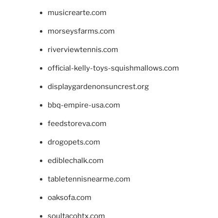
musicrearte.com
morseysfarms.com
riverviewtennis.com
official-kelly-toys-squishmallows.com
displaygardenonsuncrest.org
bbq-empire-usa.com
feedstoreva.com
drogopets.com
ediblechalk.com
tabletennisnearme.com
oaksofa.com
soultacohtx.com