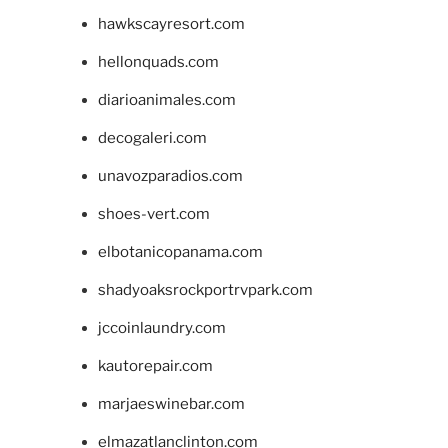
hawkscayresort.com
hellonquads.com
diarioanimales.com
decogaleri.com
unavozparadios.com
shoes-vert.com
elbotanicopanama.com
shadyoaksrockportrvpark.com
jccoinlaundry.com
kautorepair.com
marjaeswinebar.com
elmazatlanclinton.com