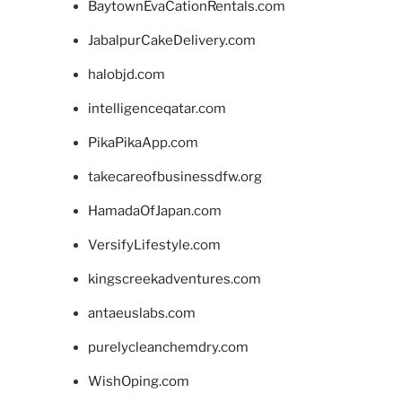
BaytownEvaCationRentals.com
JabalpurCakeDelivery.com
halobjd.com
intelligenceqatar.com
PikaPikaApp.com
takecareofbusinessdfw.org
HamadaOfJapan.com
VersifyLifestyle.com
kingscreekadventures.com
antaeuslabs.com
purelycleanchemdry.com
WishOping.com