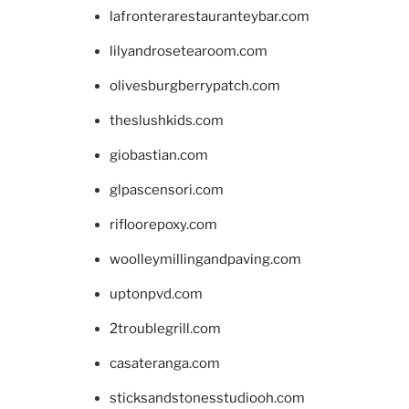
lafronterarestauranteybar.com
lilyandrosetearoom.com
olivesburgberrypatch.com
theslushkids.com
giobastian.com
glpascensori.com
rifloorepoxy.com
woolleymillingandpaving.com
uptonpvd.com
2troublegrill.com
casateranga.com
sticksandstonesstudiooh.com