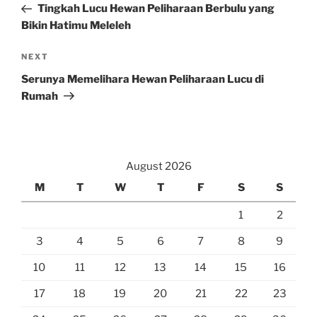
Post
Tingkah Lucu Hewan Peliharaan Berbulu yang
Bikin Hatimu Meleleh
Next
NEXT
Post
Serunya Memelihara Hewan Peliharaan Lucu di
Rumah
August 2026
M
T
W
T
F
S
S
1
2
3
4
5
6
7
8
9
10
11
12
13
14
15
16
17
18
19
20
21
22
23