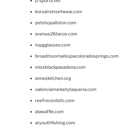
p-sports.net
korsairstreetwear.com
petshopallston.com
avenue26tacos.com
topgglasses.com
broadmoornailsspacoloradosprings.com
missblackpasadena.com
anneskitchen.org
valenciamarketytaqueria.com
reefrecordsllc.com
alawaffle.com
aryouthfishing.com