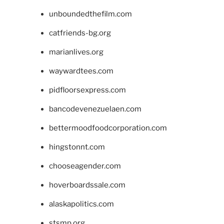
unboundedthefilm.com
catfriends-bg.org
marianlives.org
waywardtees.com
pidfloorsexpress.com
bancodevenezuelaen.com
bettermoodfoodcorporation.com
hingstonnt.com
chooseagender.com
hoverboardssale.com
alaskapolitics.com
stsmp.org