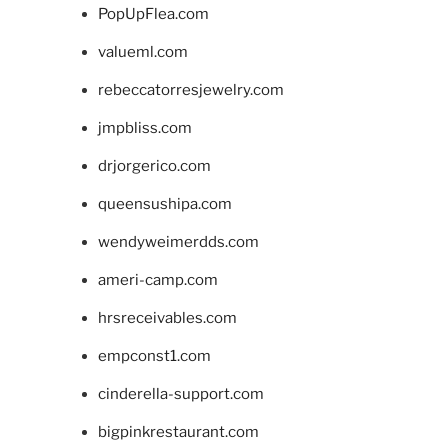
PopUpFlea.com
valueml.com
rebeccatorresjewelry.com
jmpbliss.com
drjorgerico.com
queensushipa.com
wendyweimerdds.com
ameri-camp.com
hrsreceivables.com
empconst1.com
cinderella-support.com
bigpinkrestaurant.com