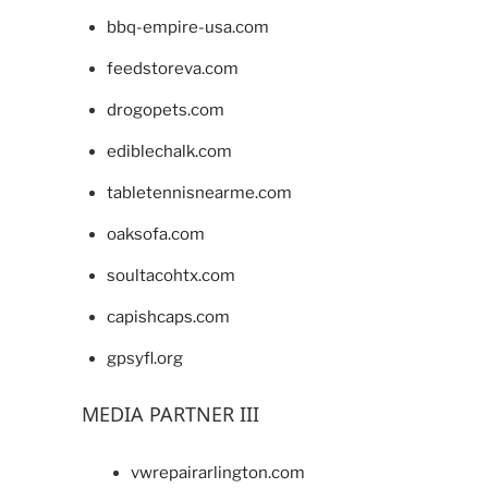
bbq-empire-usa.com
feedstoreva.com
drogopets.com
ediblechalk.com
tabletennisnearme.com
oaksofa.com
soultacohtx.com
capishcaps.com
gpsyfl.org
MEDIA PARTNER III
vwrepairarlington.com