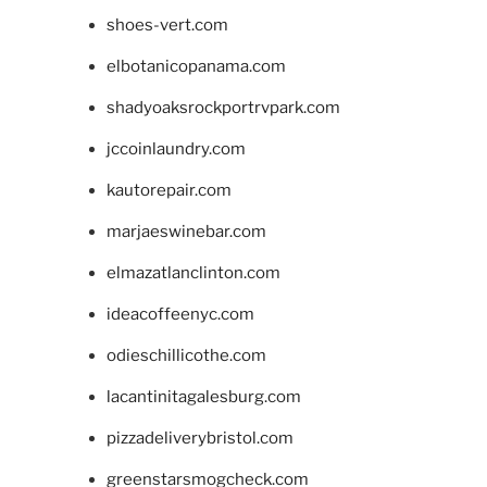
shoes-vert.com
elbotanicopanama.com
shadyoaksrockportrvpark.com
jccoinlaundry.com
kautorepair.com
marjaeswinebar.com
elmazatlanclinton.com
ideacoffeenyc.com
odieschillicothe.com
lacantinitagalesburg.com
pizzadeliverybristol.com
greenstarsmogcheck.com