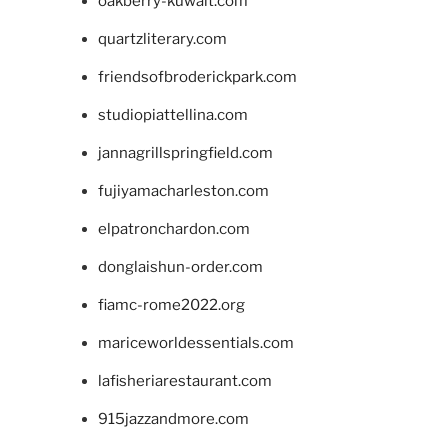
oakberry-kuwait.com
quartzliterary.com
friendsofbroderickpark.com
studiopiattellina.com
jannagrillspringfield.com
fujiyamacharleston.com
elpatronchardon.com
donglaishun-order.com
fiamc-rome2022.org
mariceworldessentials.com
lafisheriarestaurant.com
915jazzandmore.com