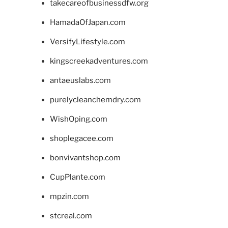
takecareofbusinessdfw.org
HamadaOfJapan.com
VersifyLifestyle.com
kingscreekadventures.com
antaeuslabs.com
purelycleanchemdry.com
WishOping.com
shoplegacee.com
bonvivantshop.com
CupPlante.com
mpzin.com
stcreal.com