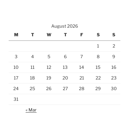
August 2026
M
T
W
T
F
S
S
1
2
3
4
5
6
7
8
9
10
11
12
13
14
15
16
17
18
19
20
21
22
23
24
25
26
27
28
29
30
31
« Mar