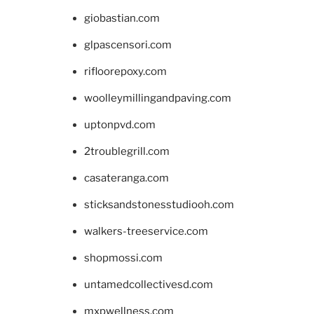
giobastian.com
glpascensori.com
rifloorepoxy.com
woolleymillingandpaving.com
uptonpvd.com
2troublegrill.com
casateranga.com
sticksandstonesstudiooh.com
walkers-treeservice.com
shopmossi.com
untamedcollectivesd.com
mxpwellness.com