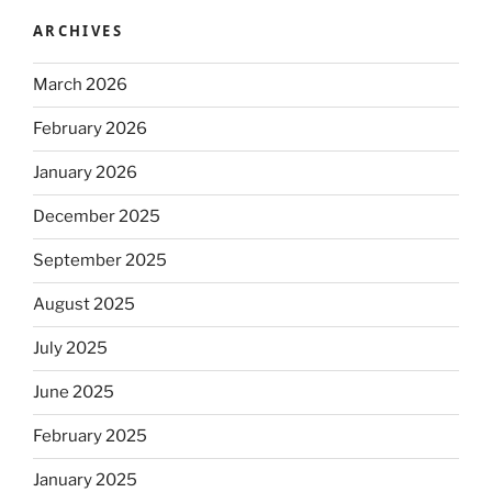
ARCHIVES
March 2026
February 2026
January 2026
December 2025
September 2025
August 2025
July 2025
June 2025
February 2025
January 2025