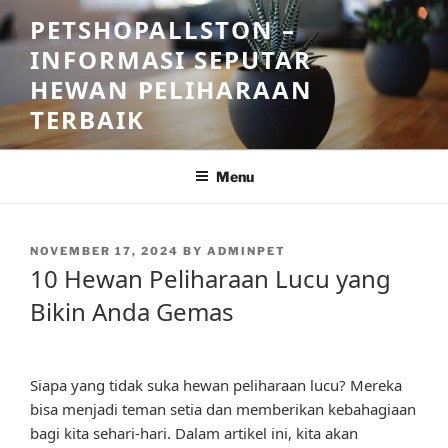
Skip
PETSHOPALLSTON –
to
INFORMASI SEPUTAR
content
HEWAN PELIHARAAN
TERBAIK
Menu
POSTED
NOVEMBER 17, 2024
BY
ADMINPET
ON
10 Hewan Peliharaan Lucu yang
Bikin Anda Gemas
Siapa yang tidak suka hewan peliharaan lucu? Mereka
bisa menjadi teman setia dan memberikan kebahagiaan
bagi kita sehari-hari. Dalam artikel ini, kita akan