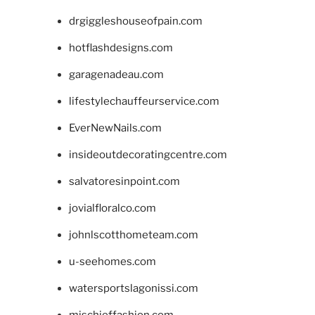
drgiggleshouseofpain.com
hotflashdesigns.com
garagenadeau.com
lifestylechauffeurservice.com
EverNewNails.com
insideoutdecoratingcentre.com
salvatoresinpoint.com
jovialfloralco.com
johnlscotthometeam.com
u-seehomes.com
watersportslagonissi.com