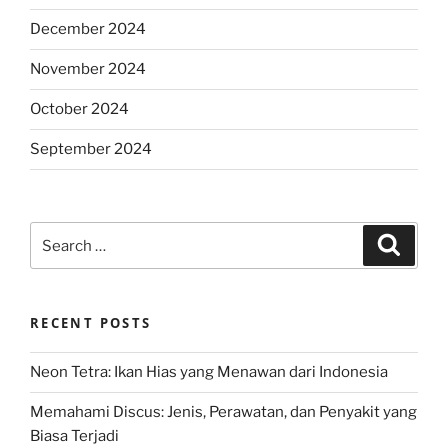
December 2024
November 2024
October 2024
September 2024
Search
Search
for:
RECENT POSTS
Neon Tetra: Ikan Hias yang Menawan dari Indonesia
Memahami Discus: Jenis, Perawatan, dan Penyakit yang
Biasa Terjadi