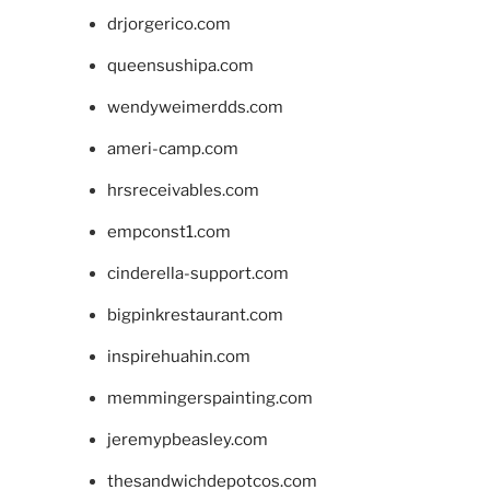
drjorgerico.com
queensushipa.com
wendyweimerdds.com
ameri-camp.com
hrsreceivables.com
empconst1.com
cinderella-support.com
bigpinkrestaurant.com
inspirehuahin.com
memmingerspainting.com
jeremypbeasley.com
thesandwichdepotcos.com