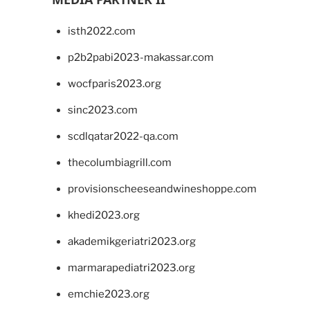
isth2022.com
p2b2pabi2023-makassar.com
wocfparis2023.org
sinc2023.com
scdlqatar2022-qa.com
thecolumbiagrill.com
provisionscheeseandwineshoppe.com
khedi2023.org
akademikgeriatri2023.org
marmarapediatri2023.org
emchie2023.org