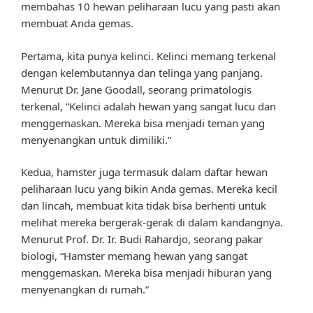
membahas 10 hewan peliharaan lucu yang pasti akan
membuat Anda gemas.
Pertama, kita punya kelinci. Kelinci memang terkenal
dengan kelembutannya dan telinga yang panjang.
Menurut Dr. Jane Goodall, seorang primatologis
terkenal, “Kelinci adalah hewan yang sangat lucu dan
menggemaskan. Mereka bisa menjadi teman yang
menyenangkan untuk dimiliki.”
Kedua, hamster juga termasuk dalam daftar hewan
peliharaan lucu yang bikin Anda gemas. Mereka kecil
dan lincah, membuat kita tidak bisa berhenti untuk
melihat mereka bergerak-gerak di dalam kandangnya.
Menurut Prof. Dr. Ir. Budi Rahardjo, seorang pakar
biologi, “Hamster memang hewan yang sangat
menggemaskan. Mereka bisa menjadi hiburan yang
menyenangkan di rumah.”