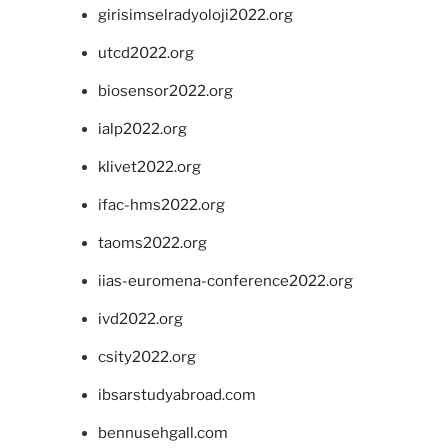
girisimselradyoloji2022.org
utcd2022.org
biosensor2022.org
ialp2022.org
klivet2022.org
ifac-hms2022.org
taoms2022.org
iias-euromena-conference2022.org
ivd2022.org
csity2022.org
ibsarstudyabroad.com
bennusehgall.com