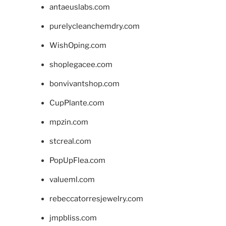
antaeuslabs.com
purelycleanchemdry.com
WishOping.com
shoplegacee.com
bonvivantshop.com
CupPlante.com
mpzin.com
stcreal.com
PopUpFlea.com
valueml.com
rebeccatorresjewelry.com
jmpbliss.com