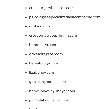
cuesburgershouston.com
psicologiaespecializadaencampeche.com
dmtacos.com
crescentstreetprinting.com
hornopizza.com
driveadragster.com
hematologa.com
lizaivanov.com
guesttinyhomes.com
home-plow-by-meyer.com
palatelatincuisine.com